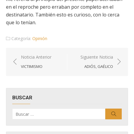
en el reproche pero erraban por completo en el
destinatario. También esto es curioso, con lo cerca
que lo tenían.
Categoría:
Opinión
Navegación
Noticia Anterior
Siguiente Noticia
de
VICTIMISMO
ADIÓS, GAÉLICO
entradas
BUSCAR
Buscar
Buscar
por: