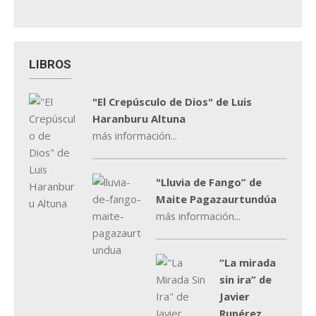
LIBROS
"El Crepúsculo de Dios" de Luis
Haranburu Altuna
más información...
"Lluvia de Fango” de
Maite Pagazaurtundúa
más información...
“La mirada
sin ira” de
Javier
Rupérez