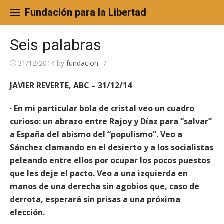
Skip
to
Fundación para la Libertad
content
Seis palabras
31/12/2014
by
fundacion
/
JAVIER REVERTE, ABC – 31/12/14
· En mi particular bola de cristal veo un cuadro
curioso: un abrazo entre Rajoy y Díaz para “salvar”
a España del abismo del “populismo”. Veo a
Sánchez clamando en el desierto y a los socialistas
peleando entre ellos por ocupar los pocos puestos
que les deje el pacto. Veo a una izquierda en
manos de una derecha sin agobios que, caso de
derrota, esperará sin prisas a una próxima
elección.