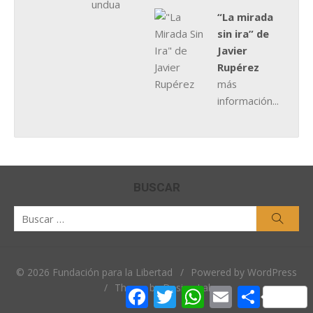
“La mirada
sin ira” de
Javier
Rupérez
más
información...
BUSCAR
Buscar
Busca
por:
© 2026 Fundación para la Libertad
/
Powered by WordPress
/
Theme by Design Lab
Facebook
Twitter
WhatsApp
Email
Comparti