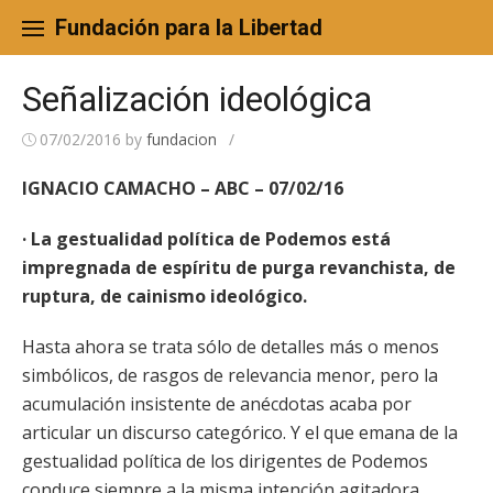
Skip
to
Fundación para la Libertad
content
Señalización ideológica
07/02/2016
by
fundacion
/
IGNACIO CAMACHO – ABC – 07/02/16
· La gestualidad política de Podemos está
impregnada de espíritu de purga revanchista, de
ruptura, de cainismo ideológico.
Hasta ahora se trata sólo de detalles más o menos
simbólicos, de rasgos de relevancia menor, pero la
acumulación insistente de anécdotas acaba por
articular un discurso categórico. Y el que emana de la
gestualidad política de los dirigentes de Podemos
conduce siempre a la misma intención agitadora