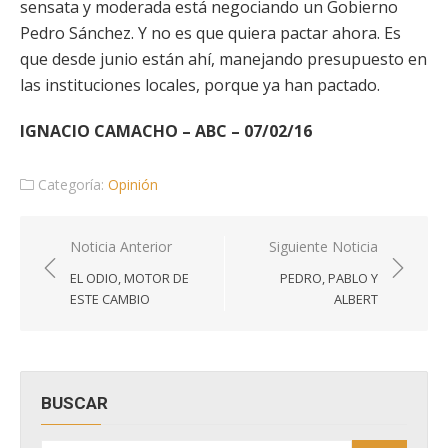
sensata y moderada está negociando un Gobierno
Pedro Sánchez. Y no es que quiera pactar ahora. Es
que desde junio están ahí, manejando presupuesto en
las instituciones locales, porque ya han pactado.
IGNACIO CAMACHO – ABC – 07/02/16
Categoría:
Opinión
Navegación
Noticia Anterior
Siguiente Noticia
de
EL ODIO, MOTOR DE
PEDRO, PABLO Y
entradas
ESTE CAMBIO
ALBERT
BUSCAR
Buscar