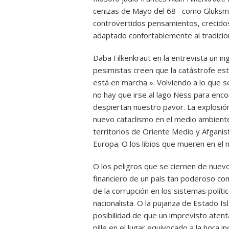
cenizas de Mayo del 68 –como Gluksma
controvertidos pensamientos, crecidos 
adaptado confortablemente al tradicion
Daba Filkenkraut en la entrevista un in
pesimistas creen que la catástrofe est
está en marcha ». Volviendo a lo que s
no hay que irse al lago Ness para enco
despiertan nuestro pavor. La explosión
nuevo cataclismo en el medio ambiente
territorios de Oriente Medio y Afganist
Europa. O los libios que mueren en el m
O los peligros que se ciernen de nuevo
financiero de un país tan poderoso co
de la corrupción en los sistemas polít
nacionalista. O la pujanza de Estado I
posibilidad de que un imprevisto atent
pille en el lugar equivocado a la hora 