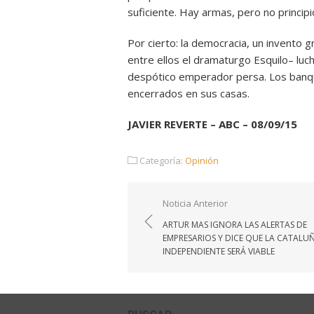
suficiente. Hay armas, pero no principi
Por cierto: la democracia, un invento g
entre ellos el dramaturgo Esquilo– luc
despótico emperador persa. Los banqu
encerrados en sus casas.
JAVIER REVERTE – ABC – 08/09/15
Categoría:
Opinión
Navegación
Noticia Anterior
de
ARTUR MAS IGNORA LAS ALERTAS DE
entradas
EMPRESARIOS Y DICE QUE LA CATALU
INDEPENDIENTE SERÁ VIABLE