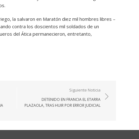
os.
riego, la salvaron en Maratón diez mil hombres libres –
hando contra los doscientos mil soldados de un
eros del Ática permanecieron, entretanto,
Siguiente Noticia
DETENIDO EN FRANCIA EL ETARRA
ÑA
PLAZAOLA, TRAS HUIR POR ERROR JUDICIAL