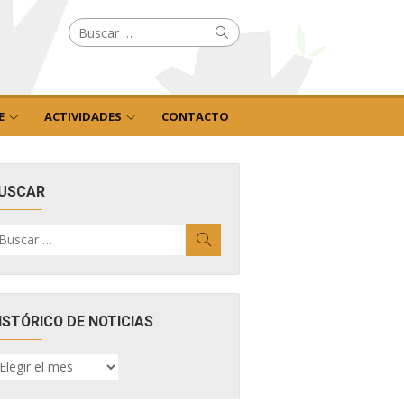
Buscar
Buscar
por:
E
ACTIVIDADES
CONTACTO
USCAR
uscar
Buscar
r:
ISTÓRICO DE NOTICIAS
ISTÓRICO
E
OTICIAS