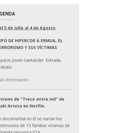
GENDA
el 5 de Julio al 4 de Agosto
XPO DE HIPERCOR A ERMUA, EL
ERRORISMO Y SUS VÍCTIMAS
spacio Joven Santander. Entrada
atuita
ás información
streno de "Trece entre mil" de
ñaki Arteta en Netflix.
n documental en él se narran los
estimonios de 13 familias víctimas de
 banda terrorista ETA.