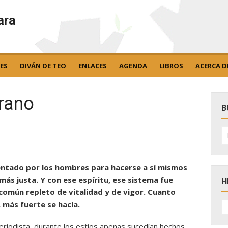
ara
ES
DIVÁN DE TEO
ENLACES
AGENDA
LIBROS
ACERCA D
erano
B
B
po
ventado por los hombres para hacerse a sí mismos
ás justa. Y con ese espíritu, ese sistema fue
H
común repleto de vitalidad y de vigor. Cuanto
H
 más fuerte se hacía.
D
N
riodista, durante los estíos apenas sucedían hechos