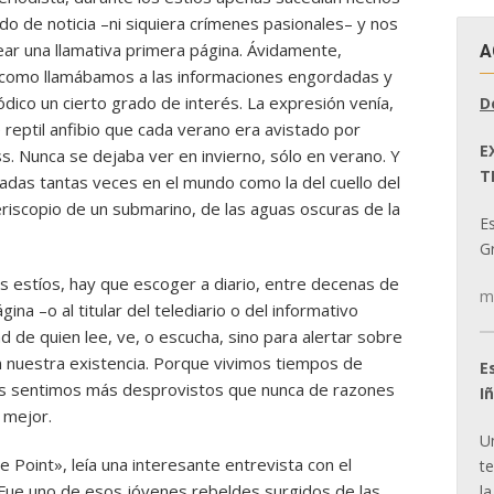
o de noticia –ni siquiera crímenes pasionales– y nos
ar una llamativa primera página. Ávidamente,
A
como llamábamos a las informaciones engordadas y
ódico un cierto grado de interés. La expresión venía,
D
 reptil anfibio que cada verano era avistado por
E
s. Nunca se dejaba ver en invierno, sólo en verano. Y
T
adas tantas veces en el mundo como la del cuello del
periscopio de un submarino, de las aguas oscuras de la
E
Gr
s estíos, hay que escoger a diario, entre decenas de
m
gina –o al titular del telediario o del informativo
ad de quien lee, ve, o escucha, sino para alertar sobre
 nuestra existencia. Porque vivimos tiempos de
E
os sentimos más desprovistos que nunca de razones
I
o mejor.
U
 Point», leía una interesante entrevista con el
t
t. Fue uno de esos jóvenes rebeldes surgidos de las
la