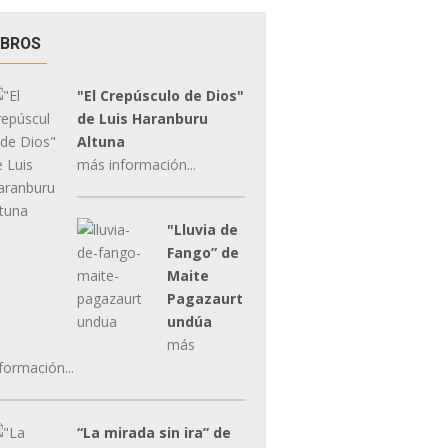
IBROS
"El Crepúsculo de Dios"
de Luis Haranburu
Altuna
más información...
"Lluvia de
Fango” de
Maite
Pagazaurt
undúa
más
formación...
“La mirada sin ira” de