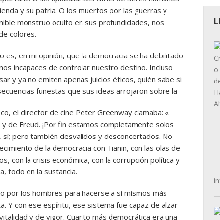
ienda y su patria. O los muertos por las guerras y
L
mible monstruo oculto en sus profundidades, nos
de colores.
o es, en mi opinión, que la democracia se ha debilitado
mos incapaces de controlar nuestro destino. Incluso
ar y ya no emiten apenas juicios éticos, quién sabe si
secuencias funestas que sus ideas arrojaron sobre la
co, el director de cine Peter Greenway clamaba: «
y de Freud. ¡Por fin estamos completamente solos
os, sí; pero también desvalidos y desconcertados. No
ecimiento de la democracia con Tianin, con las olas de
os, con la crisis económica, con la corrupción política y
a, todo en la sustancia.
in
do por los hombres para hacerse a sí mismos más
a. Y con ese espíritu, ese sistema fue capaz de alzar
italidad y de vigor. Cuanto más democrática era una