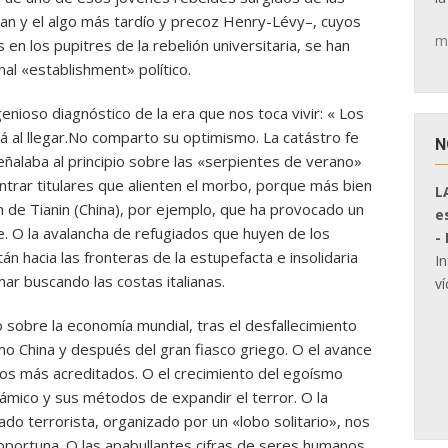
n y el algo más tardío y precoz Henry-Lévy–, cuyos
m
en los pupitres de la rebelión universitaria, se han
al «establishment» político.
genioso diagnóstico de la era que nos toca vivir: « Los
á al llegar.No comparto su optimismo. La catástro fe
N
eñalaba al principio sobre las «serpientes de verano»
ntrar titulares que alienten el morbo, porque más bien
L
 de Tianin (China), por ejemplo, que ha provocado un
e
. O la avalancha de refugiados que huyen de los
-
án hacia las fronteras de la estupefacta e insolidaria
I
ar buscando las costas italianas.
ví
 sobre la economía mundial, tras el desfallecimiento
mo China y después del gran fiasco griego. O el avance
icos más acreditados. O el crecimiento del egoísmo
slámico y sus métodos de expandir el terror. O la
ado terrorista, organizado por un «lobo solitario», nos
inoportuna. O las apabullantes cifras de seres humanos