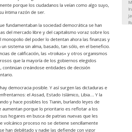
amente porque los ciudadanos la veían como algo suyo,
u íntima razón de ser.
que fundamentaban la sociedad democrática se han
gas del mercado libre y del capitalismo voraz sobre los
. El monopolio del poder lo detentan ahora las finanzas y
un sistema sin alma, basado, tan sólo, en el beneficio.
cias de calificación, las «troikas» y otros organismos
osos que la mayoría de los gobiernos elegidos
o, continúan creándose entidades de decisión
ntario.
 hay democracia posible. Y así surgen las dictaduras e
frentarnos: el Assad, Estado Islámico, Libia…. Y la
ndo y hace posibles los Tianin, burlando leyes de
e aumentan porque lo prioritario es reflotar a los
 sus hogares en busca de patrias nuevas que les
e volcánico proceso no se detiene sencillamente
e han debilitado y nadie las defiende con vigor