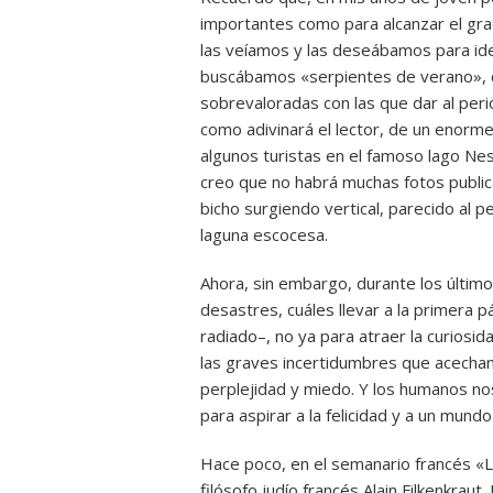
importantes como para alcanzar el grad
las veíamos y las deseábamos para ide
buscábamos «serpientes de verano», 
sobrevaloradas con las que dar al peri
como adivinará el lector, de un enorme
algunos turistas en el famoso lago Nes
creo que no habrá muchas fotos public
bicho surgiendo vertical, parecido al 
laguna escocesa.
Ahora, sin embargo, durante los último
desastres, cuáles llevar a la primera pá
radiado–, no ya para atraer la curiosid
las graves incertidumbres que acechan
perplejidad y miedo. Y los humanos n
para aspirar a la felicidad y a un mund
Hace poco, en el semanario francés «Le
filósofo judío francés Alain Filkenkrau