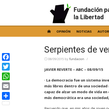
Skip
to
Fundación p
content
la Libertad
OPINIÓN
NOTICIAS
AUTOR
Serpientes de v
08/09/2015
by
fundacion
/
Facebook
JAVIER REVERTE – ABC – 08/09/15
Twitter
· La democracia fue un sistema in
WhatsApp
más libres dentro de una sociedad m
capaz de alzar un modo de vida en 
Email
más democrática era una sociedad,
Compartir
Recuerdo que, en mis años de joven pe