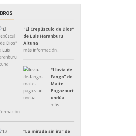
IBROS
"El Crepúsculo de Dios"
de Luis Haranburu
Altuna
más información...
"Lluvia de
Fango” de
Maite
Pagazaurt
undúa
más
formación...
“La mirada sin ira” de