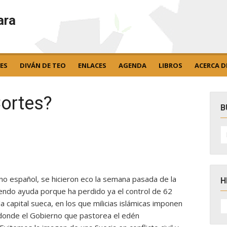
ara
ES
DIVÁN DE TEO
ENLACES
AGENDA
LIBROS
ACERCA D
Cortes?
B
B
po
no español, se hicieron eco la semana pasada de la
H
iendo ayuda porque ha perdido ya el control de 62
H
capital sueca, en los que milicias islámicas imponen
D
ir, donde el Gobierno que pastorea el edén
N