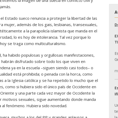
vitemos la imagen de una Suecia en conflicto civil y
 jamás.
A
el Estado sueco renuncia a proteger la libertad de las
a mujer, además de los gais, lesbianas, transexuales,
D
éticamente a la parapolicía islamista que manda en el
E
rsidad, lo es hoy de intolerancia. Tal vez porque lo
T
oy se traga como multiculturalismo.
E
d, ha habido populosas y orgullosas manifestaciones,
Gr
e habrán disfrutado sobre todo los que viven en
ndena ya en la escuela –siguen siendo casi todos– o
m
alidad está prohibida; o penada con la horca, como
 a la Iglesia católica y se ha repetido lo mucho que el
s, como si hubiera sido el único país de Occidente en
E
n Oriente y una parte cada vez mayor de Occidente la
I
 por motivos sexuales, sigue aumentando donde manda
U
ría al fenómeno. Hubiera sido novedad.
t
 Rivera, muchos a los del PP y grandes aplausos a
la