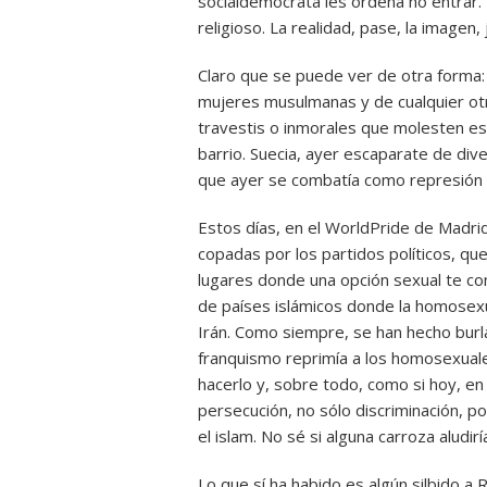
socialdemócrata les ordena no entrar. E
religioso. La realidad, pase, la imagen,
Claro que se puede ver de otra forma: 
mujeres musulmanas y de cualquier otr
travestis o inmorales que molesten est
barrio. Suecia, ayer escaparate de dive
que ayer se combatía como represión h
Estos días, en el WorldPride de Madri
copadas por los partidos políticos, qu
lugares donde una opción sexual te co
de países islámicos donde la homosexu
Irán. Como siempre, se han hecho burlas
franquismo reprimía a los homosexuale
hacerlo y, sobre todo, como si hoy, e
persecución, no sólo discriminación,
el islam. No sé si alguna carroza aludi
Lo que sí ha habido es algún silbido a