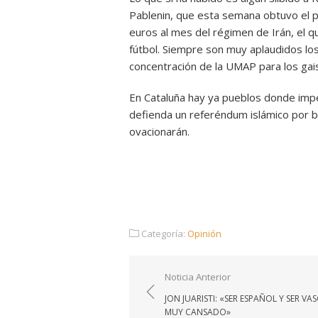
Pablenin, que esta semana obtuvo el 
euros al mes del régimen de Irán, el 
fútbol. Siempre son muy aplaudidos los
concentración de la UMAP para los gai
En Cataluña hay ya pueblos donde impe
defienda un referéndum islámico por b
ovacionarán.
Categoría:
Opinión
Navegación
Noticia Anterior
de
JON JUARISTI: «SER ESPAÑOL Y SER VA
entradas
MUY CANSADO»