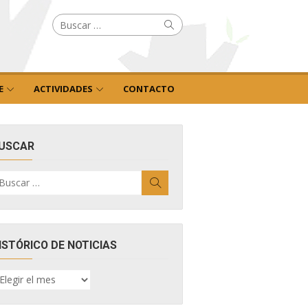
Buscar
Buscar
por:
E
ACTIVIDADES
CONTACTO
USCAR
uscar
Buscar
r:
ISTÓRICO DE NOTICIAS
ISTÓRICO
E
OTICIAS