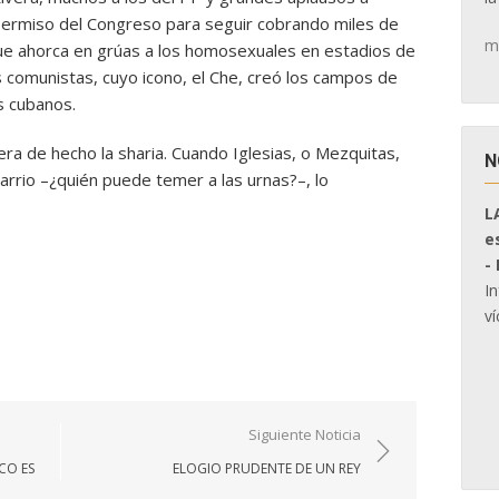
permiso del Congreso para seguir cobrando miles de
m
que ahorca en grúas a los homosexuales en estadios de
 comunistas, cuyo icono, el Che, creó los campos de
s cubanos.
ra de hecho la sharia. Cuando Iglesias, o Mezquitas,
N
arrio –¿quién puede temer a las urnas?–, lo
L
e
-
I
ví
Siguiente Noticia
SCO ES
ELOGIO PRUDENTE DE UN REY