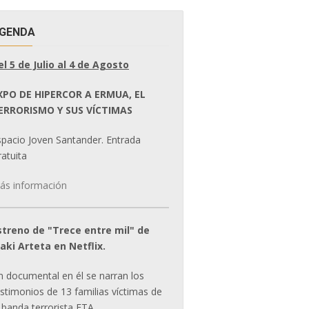
GENDA
el 5 de Julio al 4 de Agosto
XPO DE HIPERCOR A ERMUA, EL
ERRORISMO Y SUS VÍCTIMAS
spacio Joven Santander. Entrada
atuita
ás información
streno de "Trece entre mil" de
ñaki Arteta en Netflix.
n documental en él se narran los
estimonios de 13 familias víctimas de
 banda terrorista ETA.