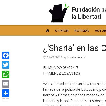
Skip
to
Fundación p
content
la Libertad
OPINIÓN
NOTICIAS
AUTOR
¿‘Sharia’ en las 
03/07/2017
by
fundacion
/
Facebook
EL MUNDO 03/07/17
Twitter
F. JIMÉNEZ LOSANTOS
WhatsApp
VARIOS medios en Internet, casi ningu
llamada de la policía de Estocolmo pid
Email
barrios –12 más en pocos meses– de la 
la sharia y la policía no entra. Es dec
Compartir