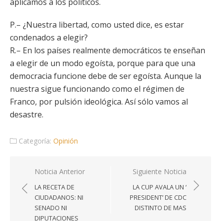
aplicamos a los políticos.
P.– ¿Nuestra libertad, como usted dice, es estar
condenados a elegir?
R.– En los países realmente democráticos te enseñan
a elegir de un modo egoísta, porque para que una
democracia funcione debe de ser egoísta. Aunque la
nuestra sigue funcionando como el régimen de
Franco, por pulsión ideológica. Así sólo vamos al
desastre.
Categoría:
Opinión
Navegación
Noticia Anterior
Siguiente Noticia
de
LA RECETA DE
LA CUP AVALA UN ‘
entradas
CIUDADANOS: NI
PRESIDENT’ DE CDC
SENADO NI
DISTINTO DE MAS
DIPUTACIONES