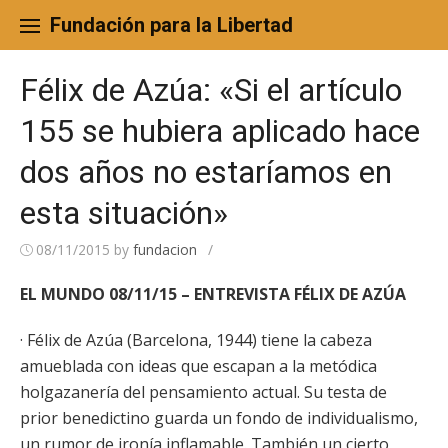
Skip
to
Fundación para la Libertad
content
Félix de Azúa: «Si el artículo
155 se hubiera aplicado hace
dos años no estaríamos en
esta situación»
08/11/2015
by
fundacion
/
EL MUNDO 08/11/15 – ENTREVISTA FÉLIX DE AZÚA
· Félix de Azúa (Barcelona, 1944) tiene la cabeza
amueblada con ideas que escapan a la metódica
holgazanería del pensamiento actual. Su testa de
prior benedictino guarda un fondo de individualismo,
un rumor de ironía inflamable. También un cierto