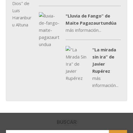
"Lluvia de Fango” de
Maite Pagazaurtundúa
más información...
“La mirada
sin ira” de
Javier
Rupérez
más
información...
BUSCAR
Buscar