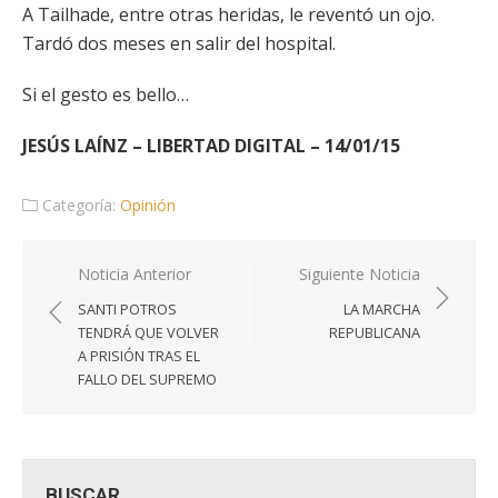
A Tailhade, entre otras heridas, le reventó un ojo.
Tardó dos meses en salir del hospital.
Si el gesto es bello…
JESÚS LAÍNZ – LIBERTAD DIGITAL – 14/01/15
Categoría:
Opinión
Navegación
Noticia Anterior
Siguiente Noticia
de
SANTI POTROS
LA MARCHA
entradas
TENDRÁ QUE VOLVER
REPUBLICANA
A PRISIÓN TRAS EL
FALLO DEL SUPREMO
BUSCAR