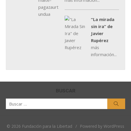
más información...
“La mirada
sin ira” de
Javier
Rupérez
más
información...
BUSCAR
Buscar
Busca
por:
© 2026 Fundación para la Libertad
/
Powered by WordPress