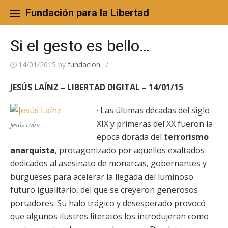
Skip
to
Fundación para la Libertad
content
Si el gesto es bello…
14/01/2015
by
fundacion
/
JESÚS LAÍNZ – LIBERTAD DIGITAL – 14/01/15
· Las últimas décadas del siglo
XIX y primeras del XX fueron la
Jesús Laínz
época dorada del
terrorismo
anarquista
, protagonizado por aquellos exaltados
dedicados al asesinato de monarcas, gobernantes y
burgueses para acelerar la llegada del luminoso
futuro igualitario, del que se creyeron generosos
portadores. Su halo trágico y desesperado provocó
que algunos ilustres literatos los introdujeran como