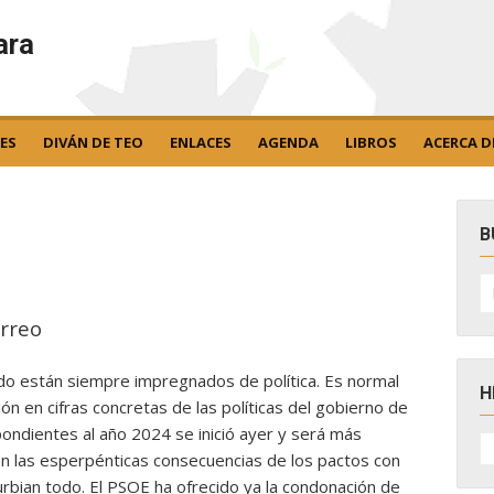
ara
ES
DIVÁN DE TEO
ENLACES
AGENDA
LIBROS
ACERCA D
B
B
po
rreo
o están siempre impregnados de política. Es normal
H
ón en cifras concretas de las políticas del gobierno de
pondientes al año 2024 se inició ayer y será más
H
D
on las esperpénticas consecuencias de los pactos con
N
rbian todo. El PSOE ha ofrecido ya la condonación de