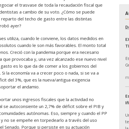
egociar el trasvase de toda la recaudación fiscal que
ndentistas a cambio de su voto. ¿Cómo se puede
A
 reparto del techo de gasto entre las distintas
probó ayer?
D
ues utiliza, cuando le conviene, los datos medidos en
E
solutos cuando le son más favorables. El monto total
T
nos. Creció con la pandemia porque era necesario
E
a que provocaba y, una vez alcanzado ese nuevo nivel
Gr
 gasto es lo que da de comer a los gobiernos del
 Si la economía va a crecer poco o nada, si se va a
m
icit del 3%, que es la nueva/antigua exigencia
soportar el andamio.
E
rtar unos ingresos fiscales que la actividad no
I
al se autoconsiente un 2,7% de déficit sobre el PIB y
 comunidades autónomas. Eso, siempre y cuando el PP
U
 y no se empeñe en torpedearlo a través del uso
t
el Senado. Porque si persiste en su actuación
la