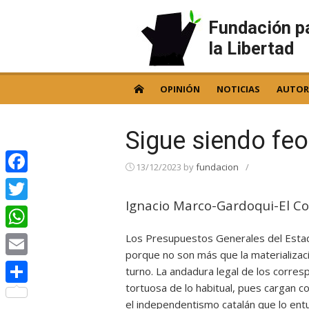
Skip
to
Fundación p
content
la Libertad
OPINIÓN
NOTICIAS
AUTOR
Sigue siendo feo
13/12/2023
by
fundacion
/
Facebook
Ignacio Marco-Gardoqui-El Co
Twitter
Los Presupuestos Generales del Estad
WhatsApp
porque no son más que la materializaci
Email
turno. La andadura legal de los corres
tortuosa de lo habitual, pues cargan c
Compartir
el independentismo catalán que lo entu