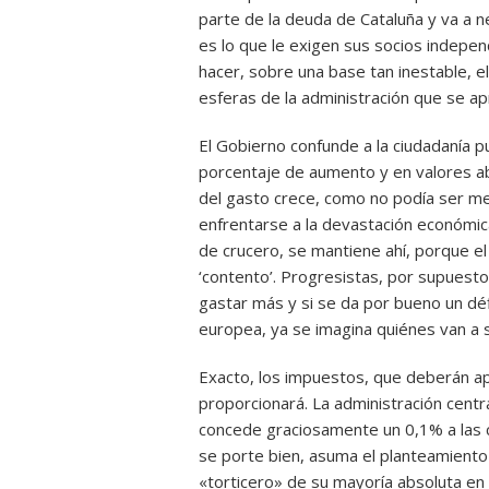
parte de la deuda de Cataluña y va a n
es lo que le exigen sus socios indepe
hacer, sobre una base tan inestable, el
esferas de la administración que se a
El Gobierno confunde a la ciudadanía p
porcentaje de aumento y en valores ab
del gasto crece, como no podía ser me
enfrentarse a la devastación económic
de crucero, se mantiene ahí, porque el
‘contento’. Progresistas, por supuesto.
gastar más y si se da por bueno un déf
europea, ya se imagina quiénes van a 
Exacto, los impuestos, que deberán apo
proporcionará. La administración centr
concede graciosamente un 0,1% a las
se porte bien, asuma el planteamiento
«torticero» de su mayoría absoluta en 