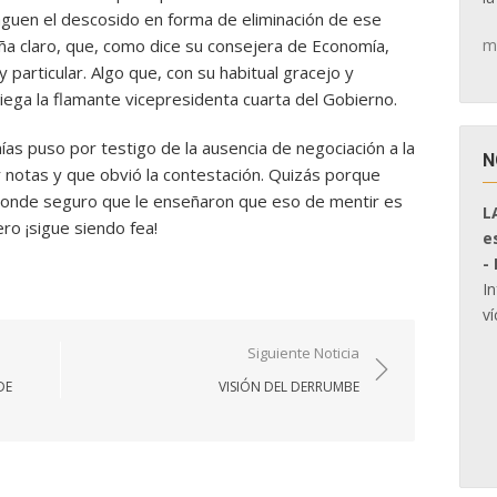
paguen el descosido en forma de eliminación de ese
m
uña claro, que, como dice su consejera de Economía,
particular. Algo que, con su habitual gracejo y
 niega la flamante vicepresidenta cuarta del Gobierno.
ías puso por testigo de la ausencia de negociación a la
N
notas y que obvió la contestación. Quizás porque
 donde seguro que le enseñaron que eso de mentir es
L
ro ¡sigue siendo fea!
e
-
I
ví
Siguiente Noticia
DE
VISIÓN DEL DERRUMBE