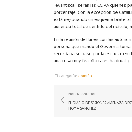
‘levantisca’, serán las CC AA quienes 
porcentaje. Con la excepción de Catal
está negociando un esquema bilateral y 
ausencia total de sentido del ridículo,
En la reunión del lunes con las autonom
persona que mandó el Govern a tomar 
recordaba su paso por la escuela, en
una cosa muy fea. Ahora es habitual, pe
Categoría:
Opinión
Navegación
Noticia Anterior
de
EL DIARIO DE SESIONES AMENAZA DES
entradas
HOY A SÁNCHEZ