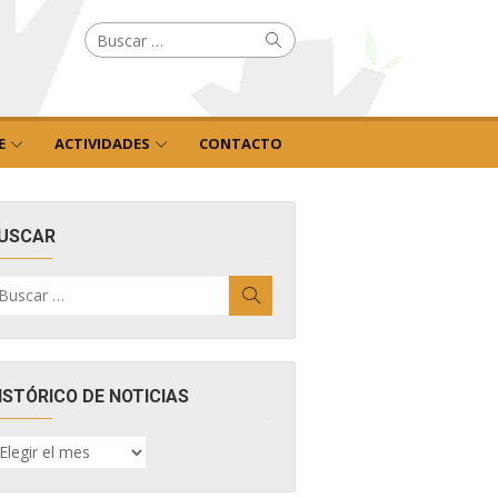
Buscar
Buscar
por:
E
ACTIVIDADES
CONTACTO
USCAR
uscar
Buscar
r:
ISTÓRICO DE NOTICIAS
ISTÓRICO
E
OTICIAS