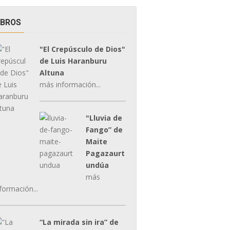
IBROS
"El Crepúsculo de Dios"
de Luis Haranburu
Altuna
más información...
"Lluvia de
Fango” de
Maite
Pagazaurt
undúa
más
formación...
“La mirada sin ira” de