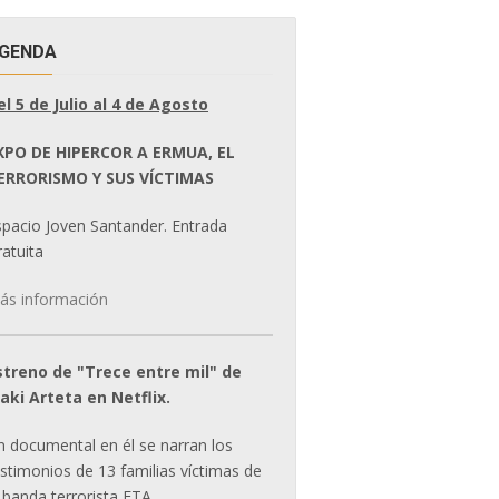
GENDA
el 5 de Julio al 4 de Agosto
XPO DE HIPERCOR A ERMUA, EL
ERRORISMO Y SUS VÍCTIMAS
spacio Joven Santander. Entrada
atuita
ás información
streno de "Trece entre mil" de
ñaki Arteta en Netflix.
n documental en él se narran los
estimonios de 13 familias víctimas de
 banda terrorista ETA.