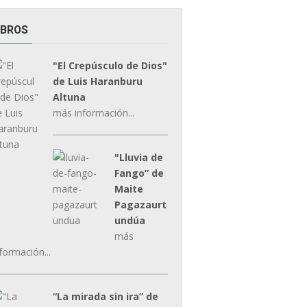
IBROS
"El Crepúsculo de Dios"
de Luis Haranburu
Altuna
más información...
"Lluvia de
Fango” de
Maite
Pagazaurt
undúa
más
formación...
“La mirada sin ira” de