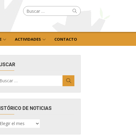
Buscar
Buscar
por:
E
ACTIVIDADES
CONTACTO
USCAR
uscar
Buscar
r:
ISTÓRICO DE NOTICIAS
ISTÓRICO
E
OTICIAS