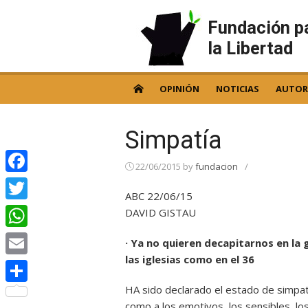
Skip
to
Fundación p
content
la Libertad
OPINIÓN
NOTICIAS
AUTOR
Simpatía
22/06/2015
by
fundacion
/
Facebook
ABC 22/06/15
Twitter
DAVID GISTAU
WhatsApp
· Ya no quieren decapitarnos en la 
las iglesias como en el 36
Email
HA sido declarado el estado de simpat
Compartir
como a los emotivos, los sensibles, lo