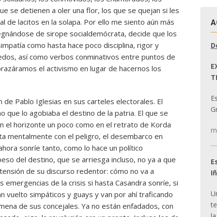
que se detienen a oler una flor, los que se quejan si les
l de lacitos en la solapa. Por ello me siento aún más
A
regnándose de sirope socialdemócrata, decide que los
impatía como hasta hace poco disciplina, rigor y
D
dedos, así como verbos conminativos entre puntos de
E
razáramos el activismo en lugar de hacernos los
T
E
 de Pablo Iglesias en sus carteles electorales. El
Gr
que lo agobiaba el destino de la patria. El que se
en el horizonte un poco como en el retrato de Korda
m
ita mentalmente con el peligro, el desembarco en
hora sonríe tanto, como lo hace un político
so del destino, que se arriesga incluso, no ya a que
E
la tensión de su discurso redentor: cómo no va a
I
s emergencias de la crisis si hasta Casandra sonríe, si
U
an vuelto simpáticos y guays y van por ahí traficando
t
armena de sus concejales. Ya no están enfadados, con
la