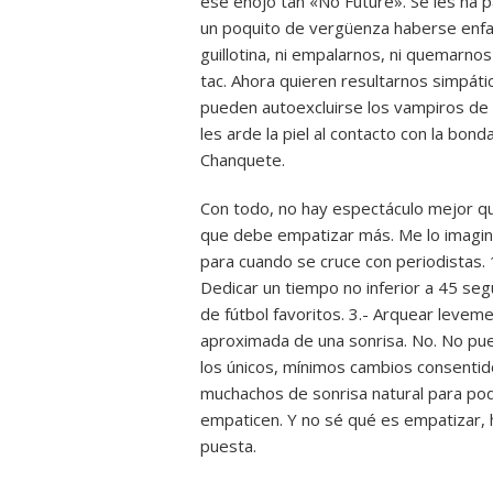
ese enojo tan «No Future». Se les ha pa
un poquito de vergüenza haberse enfad
guillotina, ni empalarnos, ni quemarnos
tac. Ahora quieren resultarnos simpáti
pueden autoexcluirse los vampiros de l
les arde la piel al contacto con la bon
Chanquete.
Con todo, no hay espectáculo mejor q
que debe empatizar más. Me lo imagino 
para cuando se cruce con periodistas. 1
Dedicar un tiempo no inferior a 45 seg
de fútbol favoritos. 3.- Arquear levem
aproximada de una sonrisa. No. No pue
los únicos, mínimos cambios consentid
muchachos de sonrisa natural para pode
empaticen. Y no sé qué es empatizar,
puesta.