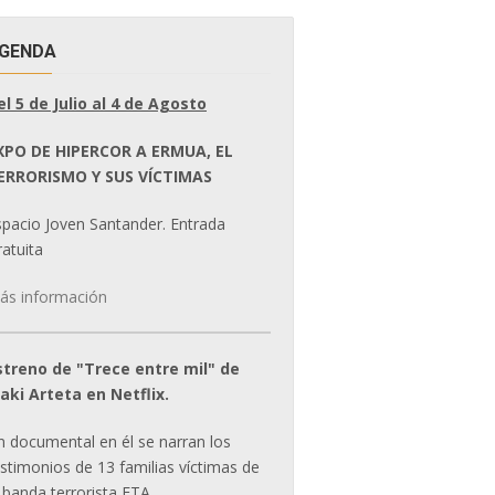
GENDA
el 5 de Julio al 4 de Agosto
XPO DE HIPERCOR A ERMUA, EL
ERRORISMO Y SUS VÍCTIMAS
spacio Joven Santander. Entrada
atuita
ás información
streno de "Trece entre mil" de
ñaki Arteta en Netflix.
n documental en él se narran los
estimonios de 13 familias víctimas de
 banda terrorista ETA.