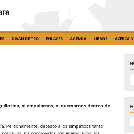
ara
ES
DIVÁN DE TEO
ENLACES
AGENDA
LIBROS
ACERCA D
B
B
po
guillotina, ni empalarnos, ni quemarnos dentro de
H
H
D
ía. Personalmente, detesto a los simpáticos tanto
N
s solidarios, los conmovidos, los enamorados, los