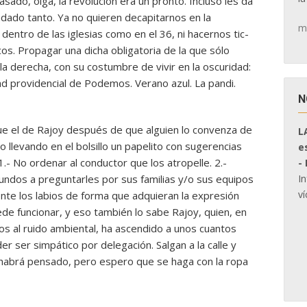
sado, oiga, la revolución era un pronto. Incluso les da
ado tanto. Ya no quieren decapitarnos en la
m
 dentro de las iglesias como en el 36, ni hacernos tic-
cos. Propagar una dicha obligatoria de la que sólo
a derecha, con su costumbre de vivir en la oscuridad:
dad providencial de Podemos. Verano azul. La pandi.
N
ue el de Rajoy después de que alguien lo convenza de
L
llevando en el bolsillo un papelito con sugerencias
e
.- No ordenar al conductor que los atropelle. 2.-
-
I
undos a preguntarles por sus familias y/o sus equipos
ví
ente los labios de forma que adquieran la expresión
de funcionar, y eso también lo sabe Rajoy, quien, en
os al ruido ambiental, ha ascendido a unos cuantos
r ser simpático por delegación. Salgan a la calle y
 habrá pensado, pero espero que se haga con la ropa