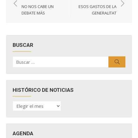
de
NO NOS CABE UN
ESOS GASTOS DE LA
entradas
DEBATE MÁS
GENERALITAT
BUSCAR
Buscar
Buscar
por:
HISTÓRICO DE NOTICIAS
HISTÓRICO
DE
NOTICIAS
AGENDA