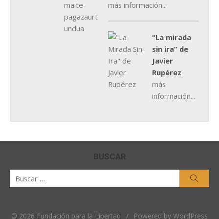
más información...
“La mirada
sin ira” de
Javier
Rupérez
más
información...
BUSCAR
Buscar
Busca
por:
© 2026 Fundación para la Libertad
/
Powered by WordPress