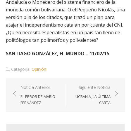
Andalucía o Monedero del sistema financiero de la
moneda común bolivariana. O el Pequeño Nicolás, una
versión pija de los citados, que trazó un plan para
atajar el independentismo catalán por cuenta del CNI.
¿Quién necesita especialistas en un país tan lleno de
politólogos tan polimorfos y polivalentes?
SANTIAGO GONZÁLEZ, EL MUNDO – 11/02/15
Categoría:
Opinión
Navegación
Noticia Anterior
Siguiente Noticia
de
EL ERROR DE MARIO
UCRANIA, LA ÚLTIMA
entradas
FERNÁNDEZ
CARTA