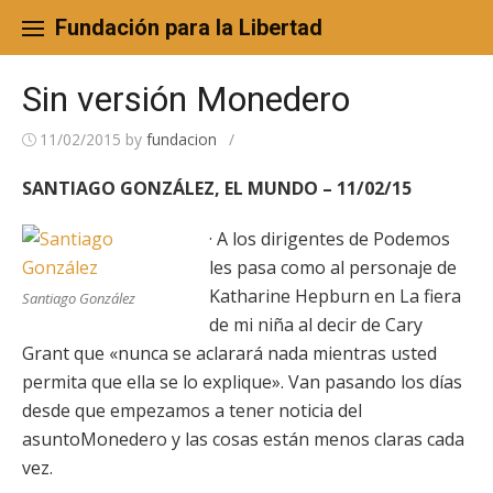
Skip
to
Fundación para la Libertad
content
Sin versión Monedero
11/02/2015
by
fundacion
/
SANTIAGO GONZÁLEZ, EL MUNDO – 11/02/15
· A los dirigentes de Podemos
les pasa como al personaje de
Katharine Hepburn en La fiera
Santiago González
de mi niña al decir de Cary
Grant que «nunca se aclarará nada mientras usted
permita que ella se lo explique». Van pasando los días
desde que empezamos a tener noticia del
asuntoMonedero y las cosas están menos claras cada
vez.