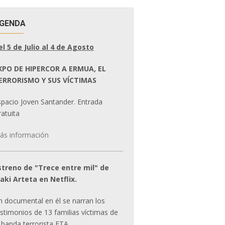
GENDA
el 5 de Julio al 4 de Agosto
XPO DE HIPERCOR A ERMUA, EL
ERRORISMO Y SUS VÍCTIMAS
spacio Joven Santander. Entrada
atuita
ás información
streno de "Trece entre mil" de
ñaki Arteta en Netflix.
n documental en él se narran los
estimonios de 13 familias víctimas de
 banda terrorista ETA.