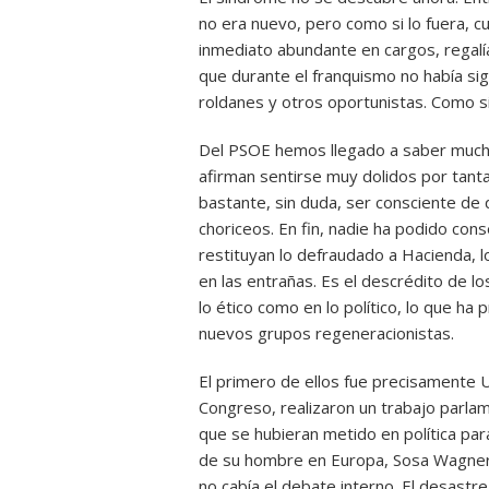
no era nuevo, pero como si lo fuera, c
inmediato abundante en cargos, regalía
que durante el franquismo no había si
roldanes y otros oportunistas. Como si
Del PSOE hemos llegado a saber mucho
afirman sentirse muy dolidos por tanta
bastante, sin duda, ser consciente de
choriceos. En fin, nadie ha podido con
restituyan lo defraudado a Hacienda, lo
en las entrañas. Es el descrédito de l
lo ético como en lo político, lo que ha
nuevos grupos regeneracionistas.
El primero de ellos fue precisamente 
Congreso, realizaron un trabajo parla
que se hubieran metido en política par
de su hombre en Europa, Sosa Wagner,
no cabía el debate interno. El desastr