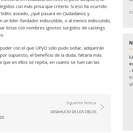
egidos con más prisa que criterio. Si eso ha ocurrido
m
rtidito aseado, ¿qué pasará en Ciudadanos y
n líder-fundador indiscutible, o al menos indiscutido,
nar listas con nombres ignotos surgidos de castings
s.
N
 poder con el que UPyD sólo pudo soñar, adquirirán
or supuesto, el beneficio de la duda, faltaría más.
L
 que en ellos se repita, en cuanto se tuerzan las
e
-
I
ví
Siguiente Noticia
DESAHUCIO DE LOS CIELOS
DE