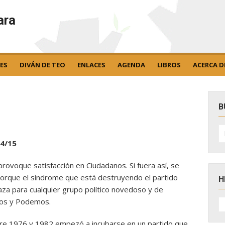
ara
ES
DIVÁN DE TEO
ENLACES
AGENDA
LIBROS
ACERCA D
B
B
po
4/15
provoque satisfacción en Ciudadanos. Si fuera así, se
 Porque el síndrome que está destruyendo el partido
H
za para cualquier grupo político novedoso y de
H
nos y Podemos.
D
N
tre 1976 y 1982 empezó a incubarse en un partido que