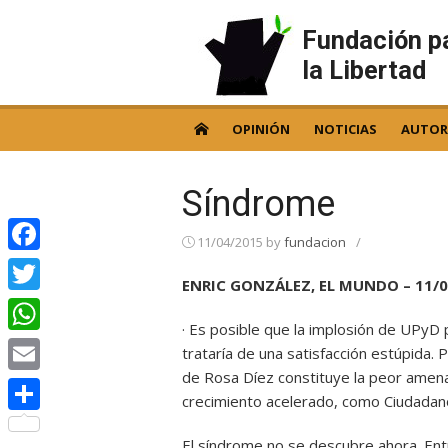
Skip
to
Fundación p
content
la Libertad
OPINIÓN
NOTICIAS
AUTOR
Síndrome
11/04/2015
by
fundacion
/
Facebook
ENRIC GONZÁLEZ, EL MUNDO – 11/0
Twitter
· Es posible que la implosión de UPyD 
WhatsApp
trataría de una satisfacción estúpida.
de Rosa Díez constituye la peor amena
Email
crecimiento acelerado, como Ciudada
Compartir
El síndrome no se descubre ahora. En