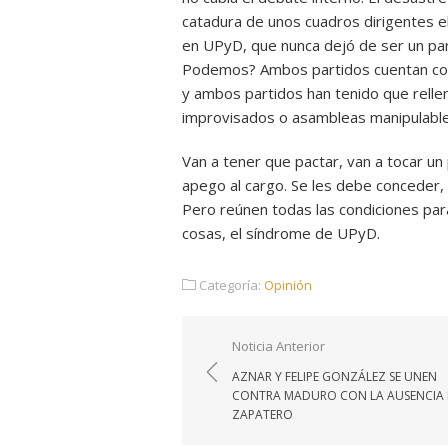
catadura de unos cuadros dirigentes el
en UPyD, que nunca dejó de ser un pa
Podemos? Ambos partidos cuentan con u
y ambos partidos han tenido que relle
improvisados o asambleas manipulable
Van a tener que pactar, van a tocar un
apego al cargo. Se les debe conceder, p
Pero reúnen todas las condiciones para
cosas, el síndrome de UPyD.
Categoría:
Opinión
Navegación
Noticia Anterior
de
AZNAR Y FELIPE GONZÁLEZ SE UNEN
entradas
CONTRA MADURO CON LA AUSENCIA 
ZAPATERO