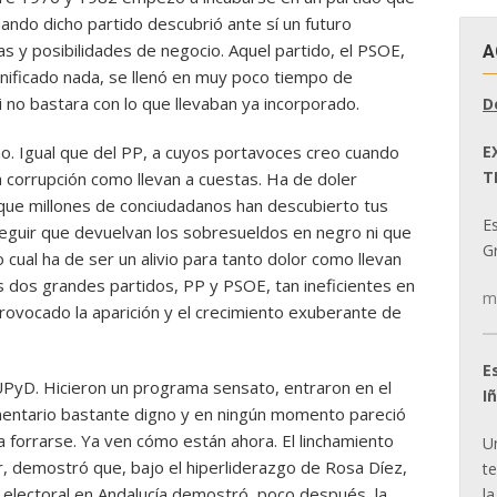
uando dicho partido descubrió ante sí un futuro
s y posibilidades de negocio. Aquel partido, el PSOE,
A
gnificado nada, se llenó en muy poco tiempo de
 no bastara con lo que llevaban ya incorporado.
D
E
. Igual que del PP, a cuyos portavoces creo cuando
T
 corrupción como llevan a cuestas. Ha de doler
 que millones de conciudadanos han descubierto tus
E
seguir que devuelvan los sobresueldos en negro ni que
Gr
 cual ha de ser un alivio para tanto dolor como llevan
os dos grandes partidos, PP y PSOE, tan ineficientes en
m
 provocado la aparición y el crecimiento exuberante de
E
UPyD. Hicieron un programa sensato, entraron en el
I
mentario bastante digno y en ningún momento pareció
a forrarse. Ya ven cómo están ahora. El linchamiento
U
 demostró que, bajo el hiperliderazgo de Rosa Díez,
t
e electoral en Andalucía demostró, poco después, la
la