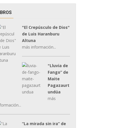
IBROS
"El Crepúsculo de Dios"
de Luis Haranburu
Altuna
más información...
"Lluvia de
Fango” de
Maite
Pagazaurt
undúa
más
formación...
“La mirada sin ira” de