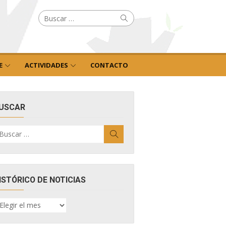
Buscar
Buscar
por:
E
ACTIVIDADES
CONTACTO
USCAR
uscar
Buscar
r:
ISTÓRICO DE NOTICIAS
ISTÓRICO
E
OTICIAS