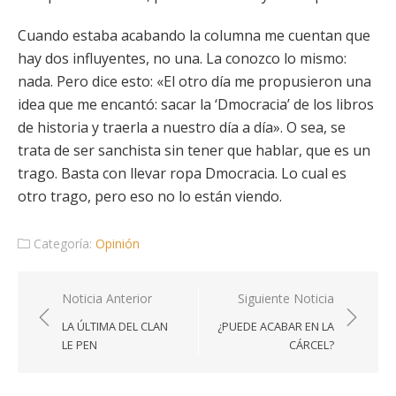
Cuando estaba acabando la columna me cuentan que
hay dos influyentes, no una. La conozco lo mismo:
nada. Pero dice esto: «El otro día me propusieron una
idea que me encantó: sacar la ‘Dmocracia’ de los libros
de historia y traerla a nuestro día a día». O sea, se
trata de ser sanchista sin tener que hablar, que es un
trago. Basta con llevar ropa Dmocracia. Lo cual es
otro trago, pero eso no lo están viendo.
Categoría:
Opinión
Navegación
Noticia Anterior
Siguiente Noticia
de
LA ÚLTIMA DEL CLAN
¿PUEDE ACABAR EN LA
entradas
LE PEN
CÁRCEL?