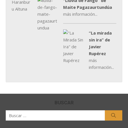
"Lluvia de Fango” de
Maite Pagazaurtundúa
más información...
“La mirada
sin ira” de
Javier
Rupérez
más
información...
BUSCAR
Buscar
Busca
por: