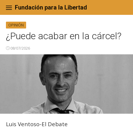
Skip
to
Fundación para la Libertad
content
OPINIÓN
¿Puede acabar en la cárcel?
08/07/2026
Luis Ventoso-El Debate