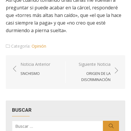
Así que cuando tomando unas cañas me vuelvan a
preguntar si puede acabar en la cárcel, responderé
que «torres más altas han caído», que «el que la hace
casi siempre la paga» y que «no creo que esté
durmiendo a pierna suelta».
Categoría:
Opinión
Navegación
Noticia Anterior
Siguiente Noticia
de
SNCHISMO
ORIGEN DE LA
entradas
DISCRIMINACIÓN
BUSCAR
Buscar
Buscar
por: