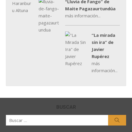
"Lluvia de Fango” de
Maite Pagazaurtundúa
más información...
“La mirada
sin ira” de
Javier
Rupérez
más
información...
BUSCAR
Buscar
Busca
por: