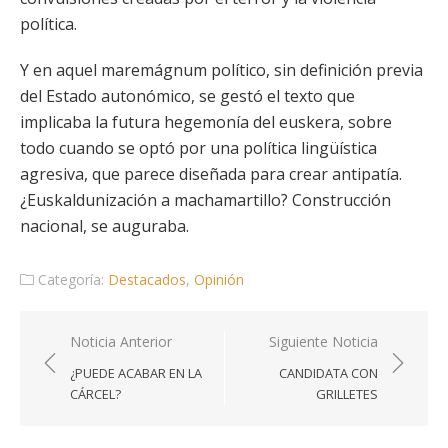
política.
Y en aquel maremágnum político, sin definición previa
del Estado autonómico, se gestó el texto que
implicaba la futura hegemonía del euskera, sobre
todo cuando se optó por una política lingüística
agresiva, que parece diseñada para crear antipatía.
¿Euskaldunización a machamartillo? Construcción
nacional, se auguraba.
Categoría:
Destacados
,
Opinión
Navegación
Noticia Anterior
Siguiente Noticia
de
¿PUEDE ACABAR EN LA
CANDIDATA CON
entradas
CÁRCEL?
GRILLETES