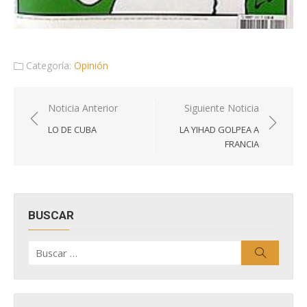
Categoría:
Opinión
Navegación
Noticia Anterior
Siguiente Noticia
de
LO DE CUBA
LA YIHAD GOLPEA A
entradas
FRANCIA
BUSCAR
Buscar
Buscar
por: