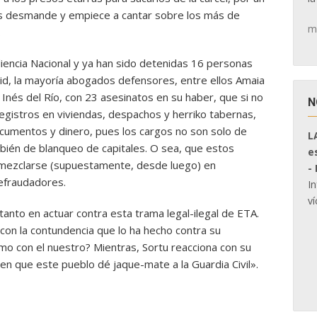
les desmande y empiece a cantar sobre los más de
m
.
udiencia Nacional y ya han sido detenidas 16 personas
id, la mayoría abogados defensores, entre ellos Amaia
a Inés del Río, con 23 asesinatos en su haber, que si no
N
registros en viviendas, despachos y herriko tabernas,
umentos y dinero, pues los cargos no son solo de
L
bién de blanqueo de capitales. O sea, que estos
e
 mezclarse (supuestamente, desde luego) en
-
defraudadores.
I
ví
anto en actuar contra esta trama legal-ilegal de ETA.
con la contundencia que lo ha hecho contra su
mo con el nuestro? Mientras, Sortu reacciona con su
n que este pueblo dé jaque-mate a la Guardia Civil».