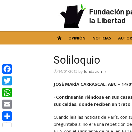
Skip
to
Fundación p
content
la Libertad
OPINIÓN
NOTICIAS
AUTOR
Soliloquio
14/01/2015
by
fundacion
/
Facebook
JOSÉ MARÍA CARRASCAL, ABC – 14/0
Twitter
· Continuarán riéndose en sus casas
WhatsApp
sus celdas, donde reciben un trato 
Email
Cuando leía las noticias de París, con
preguntaba si no era una repetición d
Compartir
ETA, con el agravante de que, en Españ