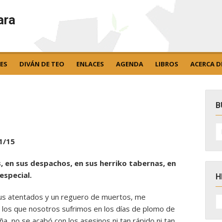
ara
ES
DIVÁN DE TEO
ENLACES
AGENDA
LIBROS
ACERCA D
B
B
po
1/15
, en sus despachos, en sus herriko tabernas, en
especial.
H
 sus atentados y un reguero de muertos, me
H
D
e los que nosotros sufrimos en los días de plomo de
N
a, no se acabó con los asesinos ni tan rápido ni tan