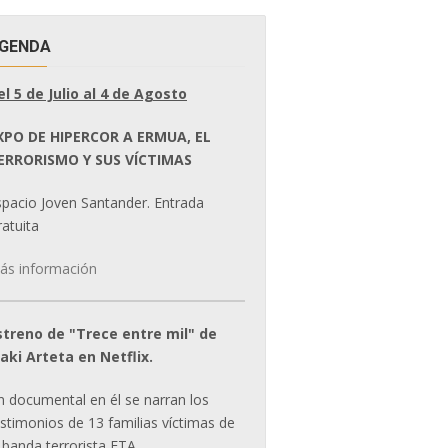
GENDA
el 5 de Julio al 4 de Agosto
XPO DE HIPERCOR A ERMUA, EL
ERRORISMO Y SUS VÍCTIMAS
spacio Joven Santander. Entrada
atuita
ás información
streno de "Trece entre mil" de
ñaki Arteta en Netflix.
n documental en él se narran los
estimonios de 13 familias víctimas de
 banda terrorista ETA.