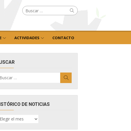
Buscar
Buscar
por:
E
ACTIVIDADES
CONTACTO
USCAR
uscar
Buscar
r:
ISTÓRICO DE NOTICIAS
ISTÓRICO
E
OTICIAS