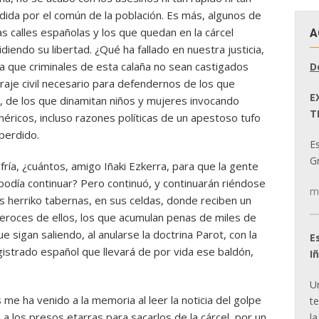
dida por el común de la población. Es más, algunos de
s calles españolas y los que quedan en la cárcel
A
iendo su libertad. ¿Qué ha fallado en nuestra justicia,
a que criminales de esta calaña no sean castigados
D
je civil necesario para defendernos de los que
E
 de los que dinamitan niños y mujeres invocando
T
néricos, incluso razones políticas de un apestoso tufo
perdido.
E
Gr
ría, ¿cuántos, amigo Iñaki Ezkerra, para que la gente
 podía continuar? Pero continuó, y continuarán riéndose
m
s herriko tabernas, en sus celdas, donde reciben un
 feroces de ellos, los que acumulan penas de miles de
e sigan saliendo, al anularse la doctrina Parot, con la
E
istrado español que llevará de por vida ese baldón,
I
U
me ha venido a la memoria al leer la noticia del golpe
t
 los presos etarras para sacarlos de la cárcel, por un
la