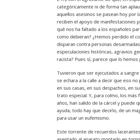
categóricamente ni de forma tan aplau
aquellos asesinos se pasean hoy por la
reciben el apoyo de manifestaciones pid
qué nos ha faltado a los españoles par
como debieran? ¿Hemos perdido el cora
disparan contra personas desarmadas,
especulaciones históricas, agravios ge
racista? Pues sí, parece que lo hemos 
Tuvieron que ser ejecutados a sangre f
se echara a la calle a decir que eso no
en sus casas, en sus despachos, en su
trato especial. Y, para colmo, los más
años, han salido de la cárcel y puede qu
ayuda, todo hay que decirlo, de un mag
para usar un eufemismo.
Este torrente de recuerdos lacerantes 
asentado al aparato montado en torno a