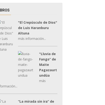
IBROS
"El Crepúsculo de Dios"
de Luis Haranburu
Altuna
más información...
"Lluvia de
Fango” de
Maite
Pagazaurt
undúa
más
formación...
“La mirada sin ira” de