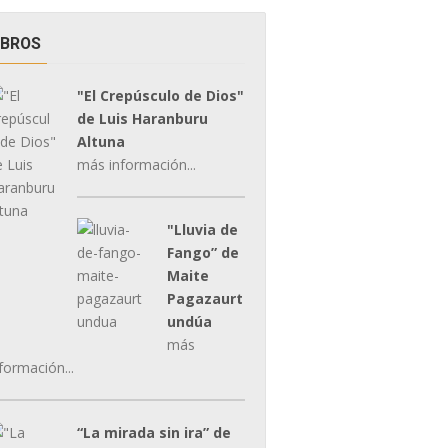
IBROS
"El Crepúsculo de Dios"
de Luis Haranburu
Altuna
más información...
"Lluvia de
Fango” de
Maite
Pagazaurt
undúa
más
formación...
“La mirada sin ira” de