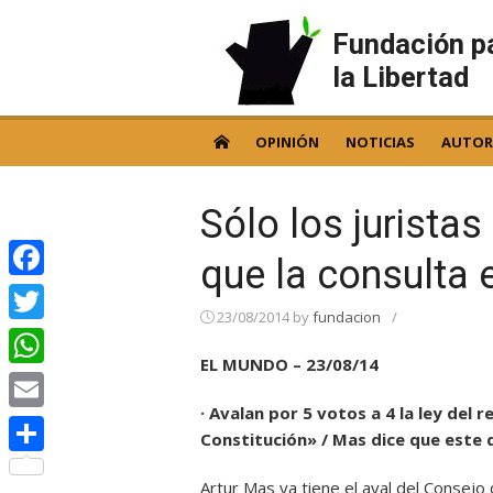
Skip
to
Fundación p
content
la Libertad
OPINIÓN
NOTICIAS
AUTOR
Sólo los jurista
que la consulta 
Facebook
23/08/2014
by
fundacion
/
Twitter
EL MUNDO – 23/08/14
WhatsApp
· Avalan por 5 votos a 4 la ley de
Email
Constitución» / Mas dice que este
Compartir
Artur Mas ya tiene el aval del Consejo 