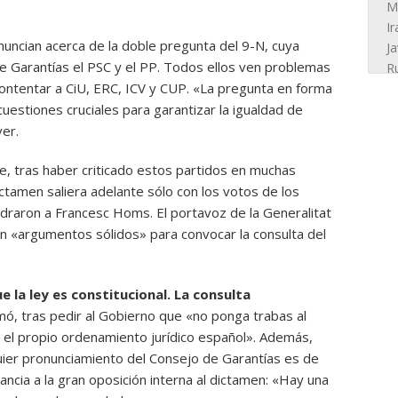
nuncian acerca de la doble pregunta del 9-N, cuya
de Garantías el PSC y el PP. Todos ellos ven problemas
contentar a CiU, ERC, ICV y CUP. «La pregunta en forma
estiones cruciales para garantizar la igualdad de
ver.
e, tras haber criticado estos partidos en muchas
dictamen saliera adelante sólo con los votos de los
draron a Francesc Homs. El portavoz de la Generalitat
en «argumentos sólidos» para convocar la consulta del
 la ley es constitucional. La consulta
rmó, tras pedir al Gobierno que «no ponga trabas al
e el propio ordenamiento jurídico español». Además,
quier pronunciamiento del Consejo de Garantías es de
ncia a la gran oposición interna al dictamen: «Hay una