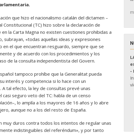
arlamentaria.
m
etación que hizo el nacionalismo catalán del dictamen –
al Constitucional (TC) hizo sobre la declaración de
 en la Carta Magna no existen cuestiones prohibidas a
do, subrayan, «todas aquellas ideas y expresiones
N
mo en el que encuentran resguardo, siempre que se
mente y de acuerdo con los procedimientos y los
L
caso de la consulta independentista del Govern.
e
-
español tampoco prohíbe que la Generalitat pueda
I
su interés y competencia si lo hace con un
ví
 A tal efecto, la ley de consultas prevé unas
el casi seguro veto del TC: habla de un censo
oblación–, lo amplía a los mayores de 16 años y lo abre
njero, aunque no a los del resto de España.
on muy duros contra todos los intentos de regular unas
mente indistinguibles del referéndum», y por tanto