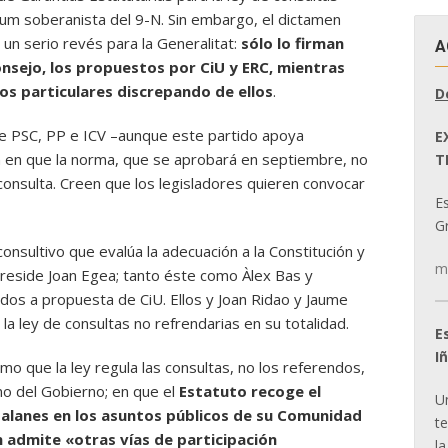
dum soberanista del 9-N. Sin embargo, el dictamen
n serio revés para la Generalitat:
sólo lo firman
A
nsejo, los propuestos por CiU y ERC, mientras
os particulares discrepando de ellos
.
D
e PSC, PP e ICV –aunque este partido apoya
E
n en que la norma, que se aprobará en septiembre, no
T
 consulta. Creen que los legisladores quieren convocar
E
Gr
onsultivo que evalúa la adecuación a la Constitución y
m
 preside Joan Egea; tanto éste como Àlex Bas y
dos a propuesta de CiU. Ellos y Joan Ridao y Jaume
la ley de consultas no refrendarias en su totalidad.
E
I
o que la ley regula las consultas, no los referendos,
no del Gobierno; en que el
Estatuto recoge el
U
talanes en los asuntos públicos de su Comunidad
t
 admite «otras vías de participación
la