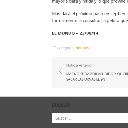
mayoría clara y nítida y lo que prevale
Mas dará el próximo paso en septiemb
formalmente la consulta. La pelota que
EL MUNDO – 23/08/14
Categoría:
Noticias
Navegación
Noticia Anterior
de
MAS NO SE DA POR ALUDIDO Y QUIER
entradas
SACAR LAS URNAS EL 9N
BUSCAR
Buscar
por: