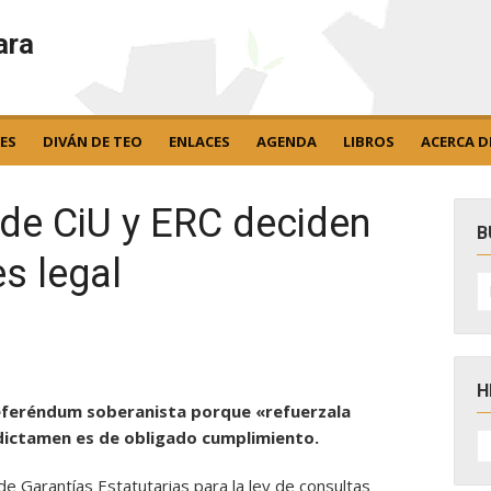
ara
ES
DIVÁN DE TEO
ENLACES
AGENDA
LIBROS
ACERCA D
s de CiU y ERC deciden
B
es legal
B
po
H
l referéndum soberanista porque «refuerzala
H
 dictamen es de obligado cumplimiento.
D
N
de Garantías Estatutarias para la ley de consultas