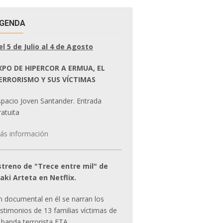
GENDA
el 5 de Julio al 4 de Agosto
XPO DE HIPERCOR A ERMUA, EL
ERRORISMO Y SUS VÍCTIMAS
spacio Joven Santander. Entrada
atuita
ás información
streno de "Trece entre mil" de
ñaki Arteta en Netflix.
n documental en él se narran los
estimonios de 13 familias víctimas de
 banda terrorista ETA.