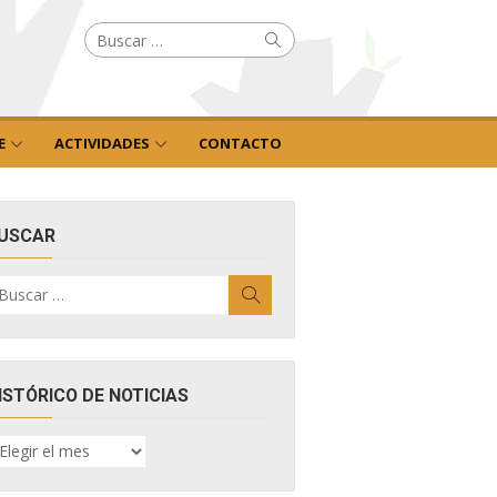
Buscar
Buscar
por:
E
ACTIVIDADES
CONTACTO
USCAR
uscar
Buscar
r:
ISTÓRICO DE NOTICIAS
ISTÓRICO
E
OTICIAS