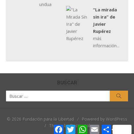
“La mirada
sin ira” de
Javier
Rupérez
más
información...
BUSCAR
Buscar
Busca
por:
© 2026 Fundación para la Libertad
/
Powered by WordPress
/
Theme by Design Lab
Facebook
Twitter
WhatsApp
Email
Comparti