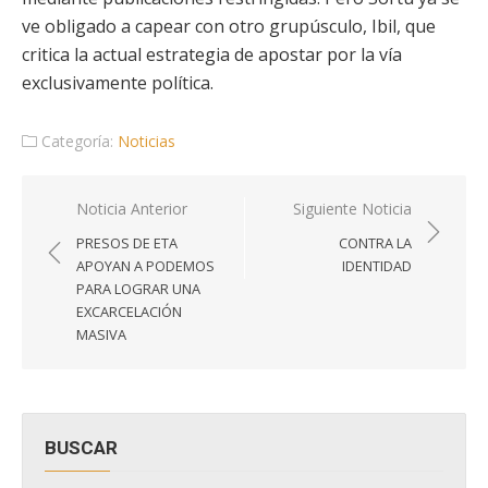
ve obligado a capear con otro grupúsculo, Ibil, que
critica la actual estrategia de apostar por la vía
exclusivamente política.
Categoría:
Noticias
Navegación
Noticia Anterior
Siguiente Noticia
de
PRESOS DE ETA
CONTRA LA
entradas
APOYAN A PODEMOS
IDENTIDAD
PARA LOGRAR UNA
EXCARCELACIÓN
MASIVA
BUSCAR