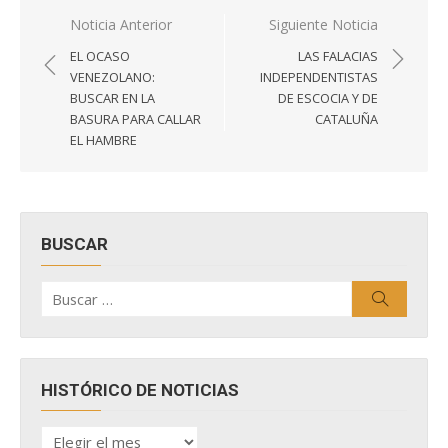
Navegación
Noticia Anterior
Siguiente Noticia
de
EL OCASO
LAS FALACIAS
entradas
VENEZOLANO:
INDEPENDENTISTAS
BUSCAR EN LA
DE ESCOCIA Y DE
BASURA PARA CALLAR
CATALUÑA
EL HAMBRE
BUSCAR
Buscar
Buscar
por:
HISTÓRICO DE NOTICIAS
HISTÓRICO
DE