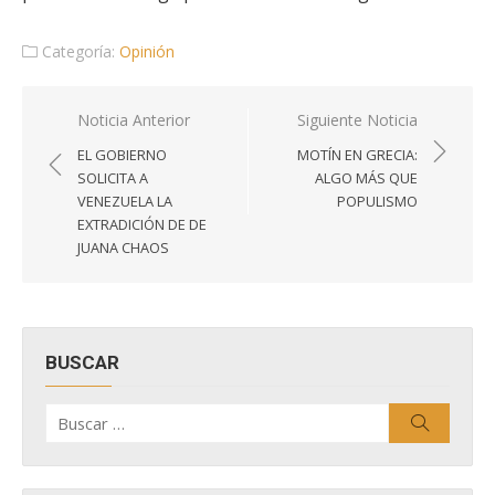
Categoría:
Opinión
Navegación
Noticia Anterior
Siguiente Noticia
de
EL GOBIERNO
MOTÍN EN GRECIA:
entradas
SOLICITA A
ALGO MÁS QUE
VENEZUELA LA
POPULISMO
EXTRADICIÓN DE DE
JUANA CHAOS
BUSCAR
Buscar
Buscar
por: