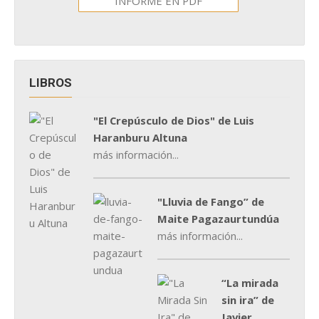
INFORME EN PDF
LIBROS
"El Crepúsculo de Dios" de Luis
Haranburu Altuna
más información...
"Lluvia de Fango” de
Maite Pagazaurtundúa
más información...
“La mirada
sin ira” de
Javier