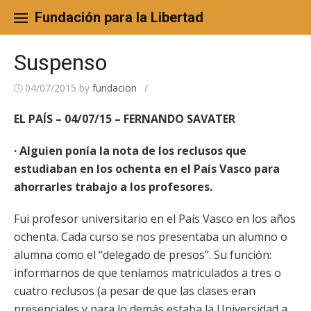
Skip
to
Fundación para la Libertad
content
Suspenso
04/07/2015
by
fundacion
/
EL PAÍS – 04/07/15 – FERNANDO SAVATER
· Alguien ponía la nota de los reclusos que
estudiaban en los ochenta en el País Vasco para
ahorrarles trabajo a los profesores.
Fui profesor universitario en el País Vasco en los años
ochenta. Cada curso se nos presentaba un alumno o
alumna como el “delegado de presos”. Su función:
informarnos de que teníamos matriculados a tres o
cuatro reclusos (a pesar de que las clases eran
presenciales y para lo demás estaba la Universidad a