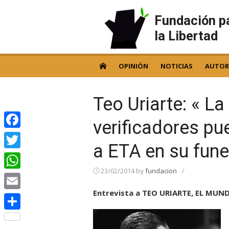
Skip
to
Fundación p
content
la Libertad
OPINIÓN
NOTICIAS
AUTOR
Teo Uriarte: « L
verificadores p
Facebook
a ETA en su fune
Twitter
23/02/2014
by
fundacion
/
WhatsApp
Entrevista a TEO URIARTE, EL MUN
Email
Compartir