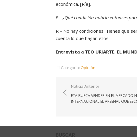
económica. [Ríe].
P.– ¿Qué condición habría entonces para
R.– No hay condiciones. Tienes que ser
cuenta lo que hagan ellos.
Entrevista a TEO URIARTE, EL MUN
Categoría:
Opinión
Navegación
Noticia Anterior
de
ETA BUSCA VENDER EN EL MERCADO 
entradas
INTERNACIONAL EL ARSENAL QUE ES
BUSCAR