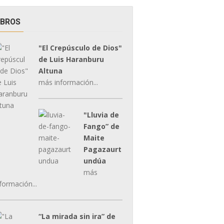
IBROS
"El Crepúsculo de Dios"
de Luis Haranburu
Altuna
más información...
"Lluvia de
Fango” de
Maite
Pagazaurt
undúa
más
formación...
“La mirada sin ira” de