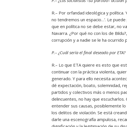
P.– ¿Los socialistas –su partido– actúan
R.– Por orfandad ideológica y política.
no tendremos un espacio…’. Le puede p
que en política no se debe estar, no v
Navarra. ¿Por qué no con los de Bildu
corrupción y a nadie se le ha ocurrido 
P.– ¿Cuál sería el final deseado por ETA?
R.– Lo que ETA quiere es esto que es
continuar con la práctica violenta, qui
generado. Y para ello necesita acontec
dé expectación, boato, solemnidad, re
partidos y colectivos más o menos pac
delincuentes, no hay que escucharlos.
entender sus causas, posiblemente lo 
los delitos de violación. Se está creand
darle una escenografía ampulosa, recar
dignificación y la legitimación de su dis