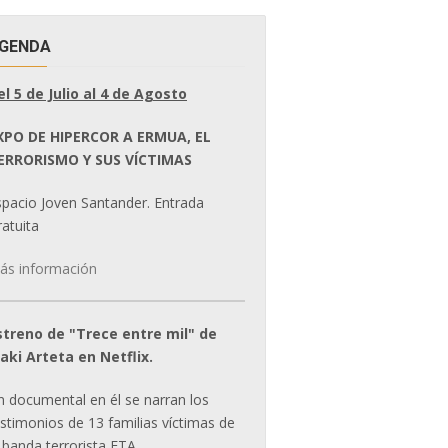
GENDA
el 5 de Julio al 4 de Agosto
XPO DE HIPERCOR A ERMUA, EL
ERRORISMO Y SUS VÍCTIMAS
spacio Joven Santander. Entrada
atuita
ás información
streno de "Trece entre mil" de
ñaki Arteta en Netflix.
n documental en él se narran los
estimonios de 13 familias víctimas de
 banda terrorista ETA.