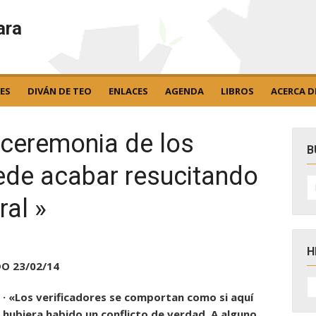
ara
ES
DIVÁN DE TEO
ENLACES
AGENDA
LIBROS
ACERCA D
a ceremonia de los
B
uede acabar resucitando
B
po
ral »
H
DO 23/02/14
H
D
· «Los verificadores se comportan como si aquí
N
hubiera habido un conflicto de verdad. A alguno