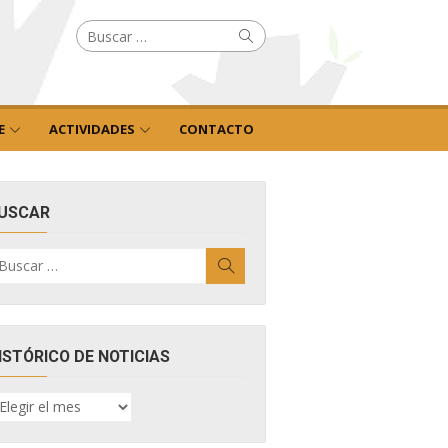
Buscar
Buscar
por:
E
ACTIVIDADES
CONTACTO
USCAR
uscar
Buscar
r:
ISTÓRICO DE NOTICIAS
ISTÓRICO
E
OTICIAS