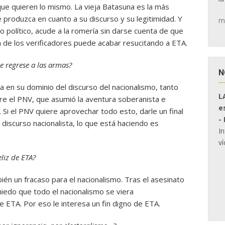
 que quieren lo mismo. La vieja Batasuna es la más
e produzca en cuanto a su discurso y su legitimidad. Y
m
erio político, acude a la romería sin darse cuenta de que
de los verificadores puede acabar resucitando a ETA.
e regrese a las armas?
N
la en su dominio del discurso del nacionalismo, tanto
L
re el PNV, que asumió la aventura soberanista e
e
 Si el PNV quiere aprovechar todo esto, darle un final
-
el discurso nacionalista, lo que está haciendo es
I
ví
eliz de ETA?
ién un fracaso para el nacionalismo. Tras el asesinato
miedo que todo el nacionalismo se viera
e ETA. Por eso le interesa un fin digno de ETA.