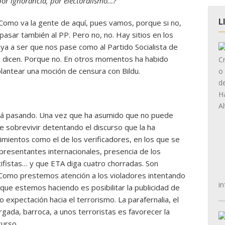
 por ignorancia, por electoralismo…?
L
 ‘Como va la gente de aquí, pues vamos, porque si no,
asar también al PP. Pero no, no. Hay sitios en los
aya a ser que nos pase como al Partido Socialista de
?, dicen. Porque no. En otros momentos ha habido
plantear una moción de censura con Bildu.
tá pasando. Una vez que ha asumido que no puede
ere sobrevivir detentando el discurso que la ha
imientos como el de los verificadores, en los que se
presentantes internacionales, presencia de los
ifistas… y que ETA diga cuatro chorradas. Son
 Como prestemos atención a los violadores intentando
in
que estemos haciendo es posibilitar la publicidad de
o expectación hacia el terrorismo. La parafernalia, el
gada, barroca, a unos terroristas es favorecer la
curso.