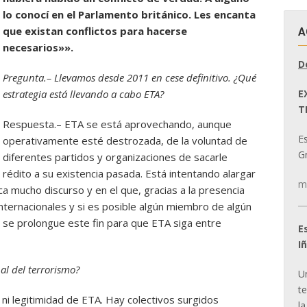
lo conocí en el Parlamento británico. Les encanta
que existan conflictos para hacerse
A
necesarios»».
D
Pregunta.– Llevamos desde 2011 en cese definitivo. ¿Qué
E
estrategia está llevando a cabo ETA?
T
Respuesta.– ETA se está aprovechando, aunque
E
operativamente esté destrozada, de la voluntad de
Gr
diferentes partidos y organizaciones de sacarle
rédito a su existencia pasada. Está intentando alargar
m
a mucho discurso y en el que, gracias a la presencia
nternacionales y si es posible algún miembro de algún
y se prolongue este fin para que ETA siga entre
E
I
nal del terrorismo?
U
t
 ni legitimidad de ETA. Hay colectivos surgidos
la