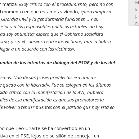
 matiza:
«Soy crítico con el procedimiento, pero no con
el momento en que estamos viviendo,
«pero tampoco
 la Guardia Civil y la gendarmería funcionen… Y si,
erior y a los responsables políticos actuales, no hay
d soy optimista: espero que el Gobierno socialista
ismo, y sin el consenso entre las víctimas, nunca habrá
legar a un acuerdo con las víctimas».
ndia de los intentos de diálogo del PSOE y de los del
temas. Una de sus frases predilectas era una de
 quedo con la libertad». Fue su eslogan en los últimos
ido crítico con la manifestación de la AVT, hubiera
les de esa manifestación es que sus promotores la
e volver a tender puentes con el partido que hoy está en
po que Teo Uriarte se ha convertido en un
iva en el PSE, lejos de su sillón de concejal, un