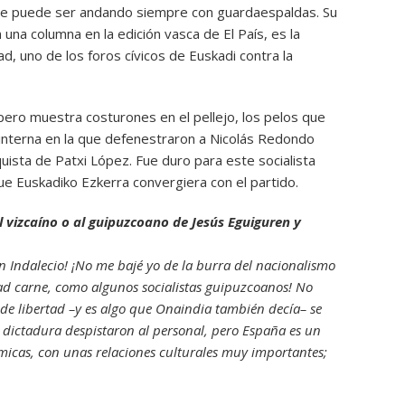
se puede ser andando siempre con guardaespaldas. Su
 una columna en la edición vasca de El País, es la
ad, uno de los foros cívicos de Euskadi contra la
 pero muestra costurones en el pellejo, los pelos que
a interna en la que defenestraron a Nicolás Redondo
uista de Patxi López. Fue duro para este socialista
ue Euskadiko Ezkerra convergiera con el partido.
l vizcaíno o al guipuzcoano de Jesús Eguiguren y
don Indalecio! ¡No me bajé yo de la burra del nacionalismo
d carne, como algunos socialistas guipuzcoanos! No
 de libertad –y es algo que Onaindia también decía– se
 dictadura despistaron al personal, pero España es un
micas, con unas relaciones culturales muy importantes;