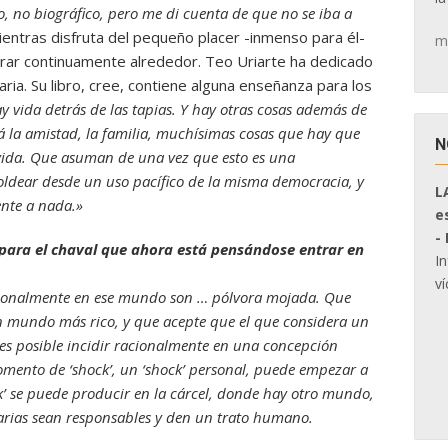
co, no biográfico, pero me di cuenta de que no se iba a
mientras disfruta del pequeño placer -inmenso para él-
m
rar continuamente alrededor. Teo Uriarte ha dedicado
ria. Su libro, cree, contiene alguna enseñanza para los
y vida detrás de las tapias. Y hay otras cosas además de
tá la amistad, la familia, muchísimas cosas que hay que
N
la vida. Que asuman de una vez que esto es una
dear desde un uso pacífico de la misma democracia, y
L
nte a nada.»
e
-
 para el chaval que ahora está pensándose entrar en
I
ví
acionalmente en ese mundo son … pólvora mojada. Que
n mundo más rico, y que acepte que el que considera un
s posible incidir racionalmente en una concepción
momento de ‘shock’, un ‘shock’ personal, puede empezar a
ock’ se puede producir en la cárcel, donde hay otro mundo,
arias sean responsables y den un trato humano.