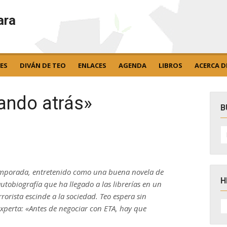
ara
ES
DIVÁN DE TEO
ENLACES
AGENDA
LIBROS
ACERCA D
rando atrás»
B
B
po
temporada, entretenido como una buena novela de
H
autobiografía que ha llegado a las librerías en un
rorista escinde a la sociedad. Teo espera sin
H
experta: «Antes de negociar con ETA, hay que
D
N