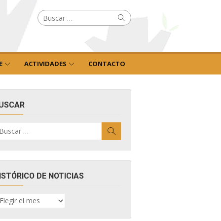
Buscar
Buscar
por:
E
ACTIVIDADES
CONTACTO
USCAR
uscar
Buscar
r:
ISTÓRICO DE NOTICIAS
ISTÓRICO
E
OTICIAS