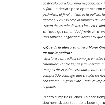
obstáculo para la propia negociación».
Y
el fin».
Se declara poco optimista con 
pesimista: al final, mientras la policía,
además, y en eso creo al ministro del Int
tregua del Estado de derecho… En realida
entienda que sin unidad frente al terror
una solución negociada. Antes hay que l
–¿Qué diría ahora su amigo Mario Onai
PP por impedirlo?
–Mario era un radical como yo en estos 
Unamuno: «Entre la paz y la libertad, me
tiempos de su vida. Pero Mario hubiera s
compartido conmigo que el talón de Aqui
consideren un gran éxito… que les impid
el poder.
Pronto cumplirá 60 años. Ya hace tiem
tipo normal, apartado de la labor ejecut