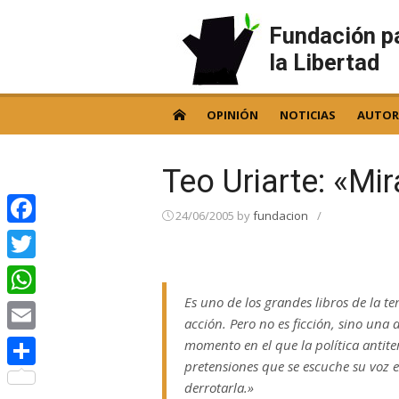
Skip
to
Fundación p
content
la Libertad
OPINIÓN
NOTICIAS
AUTOR
Teo Uriarte: «Mi
24/06/2005
by
fundacion
/
Facebook
Twitter
Es uno de los grandes libros de la 
WhatsApp
acción. Pero no es ficción, sino una 
Email
momento en el que la política antiter
pretensiones que se escuche su voz 
Compartir
derrotarla.»