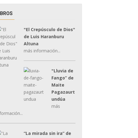
IBROS
"El Crepúsculo de Dios"
de Luis Haranburu
Altuna
más información...
"Lluvia de
Fango” de
Maite
Pagazaurt
undúa
más
formación...
“La mirada sin ira” de