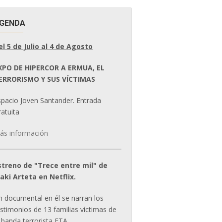
GENDA
el 5 de Julio al 4 de Agosto
XPO DE HIPERCOR A ERMUA, EL
ERRORISMO Y SUS VÍCTIMAS
spacio Joven Santander. Entrada
atuita
ás información
streno de "Trece entre mil" de
ñaki Arteta en Netflix.
n documental en él se narran los
estimonios de 13 familias víctimas de
 banda terrorista ETA.