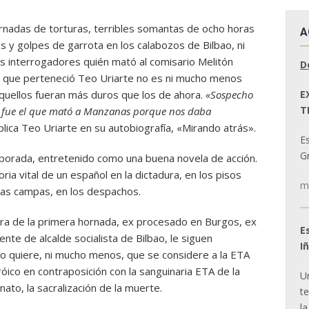
rnadas de torturas, terribles somantas de ocho horas
A
s y golpes de garrota en los calabozos de Bilbao, ni
us interrogadores quién mató al comisario Melitón
D
la que perteneció Teo Uriarte no es ni mucho menos
E
uellos fueran más duros que los de ahora.
«Sospecho
T
 fue el que mató a Manzanas porque nos daba
plica Teo Uriarte en su autobiografía, «Mirando atrás».
E
Gr
mporada, entretenido como una buena novela de acción.
oria vital de un español en la dictadura, en los pisos
m
n las campas, en los despachos.
ra de la primera hornada, ex procesado en Burgos, ex
E
nte de alcalde socialista de Bilbao, le siguen
I
o quiere, ni mucho menos, que se considere a la ETA
ico en contraposición con la sanguinaria ETA de la
U
ato, la sacralización de la muerte.
t
la