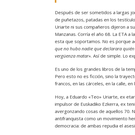
Después de ser sometidos a largas jo
de puñetazos, patadas en los testículo
Uriarte ni sus compañeros dijeron a s
Manzanas. Corría el año 68. La ETA a 
esta que soportamos. No es porque aq
que no hubo nadie que declarara quién
vergüenza matar».
Así de simple. Lo ex
Es uno de los grandes libros de la te
Pero esto no es ficción, sino la trayect
francos, en las cárceles, en la calle, e
Hoy, a Eduardo «Teo» Uriarte, ex etar
impulsor de Euskadiko Ezkerra, ex tenie
avergonzando cosas de aquellos 70. N
antifranquista como un movimiento heró
democracia: de ambas repudia el asesin