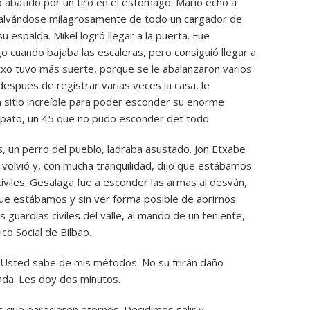
ó abatido por un tiro en el estomago. Mario echó a
o salvándose milagrosamente de todo un cargador de
u espalda. Mikel logró llegar a la puerta. Fue
 cuando bajaba las escaleras, pero consiguió llegar a
txo tuvo más suerte, porque se le abalanzaron varios
 después de registrar varias veces la casa, le
 sitio increíble para poder esconder su enorme
apato, un 45 que no pudo esconder det todo.
is, un perro del pueblo, ladraba asustado. Jon Etxabe
e volvió y, con mucha tranquilidad, dijo que estábamos
viles. Gesalaga fue a esconder las armas al desván,
que estábamos y sin ver forma posible de abrirnos
os guardias civiles del valle, al mando de un teniente,
co Social de Bilbao.
ó. Usted sabe de mis métodos. No su frirán daño
ada. Les doy dos minutos.
 que parecieron eternos. Decidimos salir y