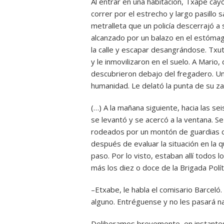
Al entrar en una habitación, Txape cay
correr por el estrecho y largo pasill
metralleta que un policía descerrajó a s
alcanzado por un balazo en el estómago
la calle y escapar desangrándose. Txu
y le inmovilizaron en el suelo. A Mario,
descubrieron debajo del fregadero. Un
humanidad. Le delató la punta de su z
(…) A la mañana siguiente, hacia las se
se levantó y se acercó a la ventana. S
rodeados por un montón de guardias ci
después de evaluar la situación en la 
paso. Por lo visto, estaban allí todos l
más los diez o doce de la Brigada Políti
–Etxabe, le habla el comisario Barcel
alguno. Entréguense y no les pasará n
Deliberamos brevemente, en instantes