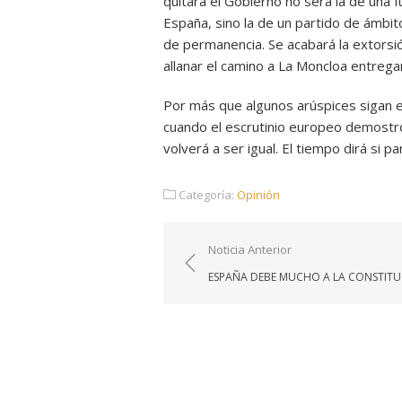
quitará el Gobierno no será la de una f
España, sino la de un partido de ámbito
de permanencia. Se acabará la extorsió
allanar el camino a La Moncloa entrega
Por más que algunos arúspices sigan e
cuando el escrutinio europeo demostró
volverá a ser igual. El tiempo dirá si pa
Categoría:
Opinión
Navegación
Noticia Anterior
de
ESPAÑA DEBE MUCHO A LA CONSTIT
entradas