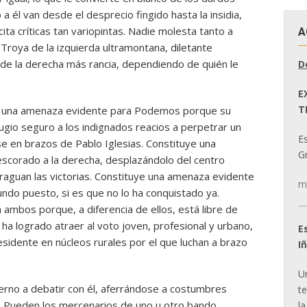
 él van desde el desprecio fingido hasta la insidia,
ita críticas tan variopintas. Nadie molesta tanto a
A
 Troya de la izquierda ultramontana, diletante
de la derecha más rancia, dependiendo de quién le
D
E
T
ye una amenaza evidente para Podemos porque su
ugio seguro a los indignados reacios a perpetrar un
E
rse en brazos de Pablo Iglesias. Constituye una
Gr
scorado a la derecha, desplazándolo del centro
 fraguan las victorias. Constituye una amenaza evidente
m
ndo puesto, si es que no lo ha conquistado ya.
ambos porque, a diferencia de ellos, está libre de
ha logrado atraer al voto joven, profesional y urbano,
E
esidente en núcleos rurales por el que luchan a brazo
I
U
erno a debatir con él, aferrándose a costumbres
t
. Pueden los mercenarios de uno u otro bando
la