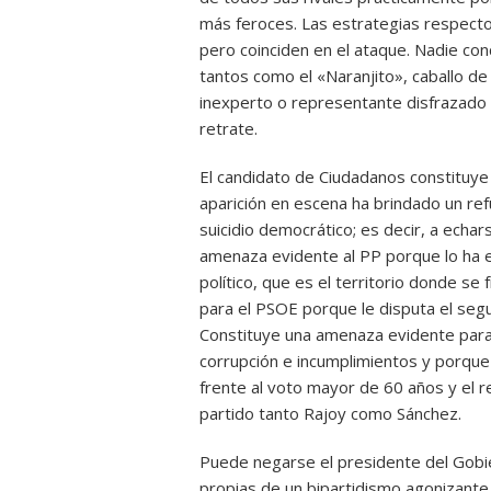
más feroces. Las estrategias respecto a
pero coinciden en el ataque. Nadie conc
tantos como el «Naranjito», caballo de
inexperto o representante disfrazado 
retrate.
El candidato de Ciudadanos constitu
aparición en escena ha brindado un ref
suicidio democrático; es decir, a echa
amenaza evidente al PP porque lo ha e
político, que es el territorio donde se
para el PSOE porque le disputa el segu
Constituye una amenaza evidente para 
corrupción e incumplimientos y porque 
frente al voto mayor de 60 años y el r
partido tanto Rajoy como Sánchez.
Puede negarse el presidente del Gobi
propias de un bipartidismo agonizante