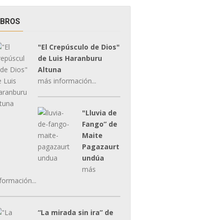
IBROS
"El Crepúsculo de Dios"
de Luis Haranburu
Altuna
más información...
"Lluvia de
Fango” de
Maite
Pagazaurt
undúa
más
formación...
“La mirada sin ira” de