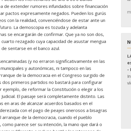
rea de extender rumores infundados sobre financiación
m
sellar pactos expresamente negados. Pueden los gurús
os con la realidad, convenciéndose de estar ante un
futuro. La demoscopia es tozuda y adelanta
nas se encargarán de confirmar. Que ya no son dos,
 un cuarto rezagado cuya capacidad de asustar mengua
N
 de sentarse en el banco azul.
L
sencaminadas (y no erraron significativamente en las
e
s municipales y autonómicas, ni tampoco en las
-
arranque de la democracia en el Congreso surgido de
I
s dos primeros partidos no bastará para configurar
ví
r ejemplo, de reformar la Constitución o elegir a los
Judicial. El paisaje será completamente distinto. Las
das en aras de alcanzar acuerdos basados en el
aderezada con el pago de peajes onerosos a bisagras
l arranque de la democracia, cuando el pueblo
 como parece ser su intención, la mano que dará o