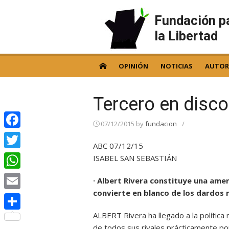
Skip
to
Fundación p
content
la Libertad
OPINIÓN
NOTICIAS
AUTOR
Tercero en disco
07/12/2015
by
fundacion
/
Facebook
ABC 07/12/15
Twitter
ISABEL SAN SEBASTIÁN
WhatsApp
· Albert Rivera constituye una amen
convierte en blanco de los dardos
Email
ALBERT Rivera ha llegado a la política 
Compartir
de todos sus rivales prácticamente por