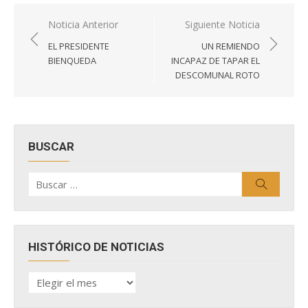
Navegación
Noticia Anterior
Siguiente Noticia
de
EL PRESIDENTE
UN REMIENDO
entradas
BIENQUEDA
INCAPAZ DE TAPAR EL
DESCOMUNAL ROTO
BUSCAR
Buscar
Buscar
por:
HISTÓRICO DE NOTICIAS
HISTÓRICO
DE
NOTICIAS