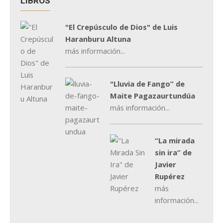
LIBROS
"El Crepúsculo de Dios" de Luis
Haranburu Altuna
más información...
"Lluvia de Fango” de
Maite Pagazaurtundúa
más información...
“La mirada
sin ira” de
Javier
Rupérez
más
información...