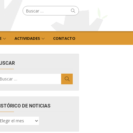
Buscar
Buscar
por:
E
ACTIVIDADES
CONTACTO
USCAR
uscar
Buscar
r:
ISTÓRICO DE NOTICIAS
ISTÓRICO
E
OTICIAS