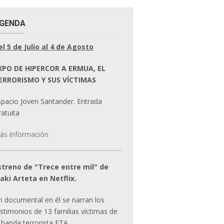
GENDA
el 5 de Julio al 4 de Agosto
XPO DE HIPERCOR A ERMUA, EL
ERRORISMO Y SUS VÍCTIMAS
spacio Joven Santander. Entrada
atuita
ás información
streno de "Trece entre mil" de
ñaki Arteta en Netflix.
n documental en él se narran los
estimonios de 13 familias víctimas de
 banda terrorista ETA.