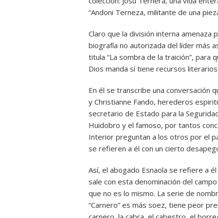
colección: Josu Ternera, una vida entera
“Andoni Terneza, militante de una piez
Claro que la división interna amenaza 
biografía no autorizada del líder más a
titula “La sombra de la traición”, para
Dios manda sí tiene recursos literarios 
En él se transcribe una conversación 
y Christianne Fando, herederos espiri
secretario de Estado para la Seguridad
Huidobro y el famoso, por tantos conc
Interior preguntan a los otros por el 
se refieren a él con un cierto desape
Así, el abogado Esnaola se refiere a é
sale con esta denominación del campo
que no es lo mismo. La serie de nombr
“Carnero” es más soez, tiene peor pre
carnero, la cabra, el cabestro, el borre