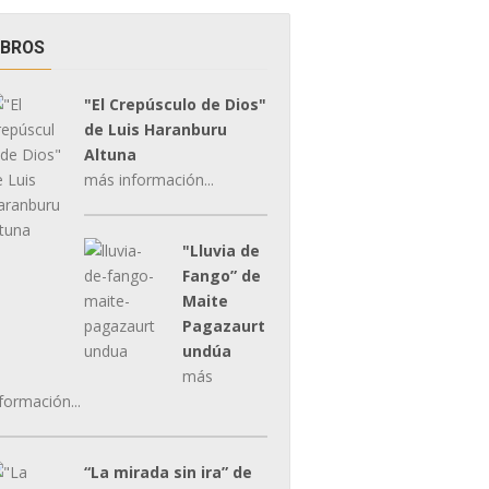
IBROS
"El Crepúsculo de Dios"
de Luis Haranburu
Altuna
más información...
"Lluvia de
Fango” de
Maite
Pagazaurt
undúa
más
formación...
“La mirada sin ira” de