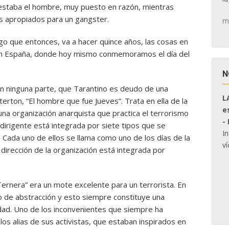
testaba el hombre, muy puesto en razón, mientras
 apropiados para un gangster.
m
o que entonces, va a hacer quince años, las cosas en
n España, donde hoy mismo conmemoramos el día del
N
en ninguna parte, que Tarantino es deudo de una
L
erton, “El hombre que fue Jueves”. Trata en ella de la
e
n una organización anarquista que practica el terrorismo
-
la dirigente está integrada por siete tipos que se
I
Cada uno de ellos se llama como uno de los días de la
ví
 dirección de la organización está integrada por
ernera” era un mote excelente para un terrorista. En
o de abstracción y esto siempre constituye una
idad. Uno de los inconvenientes que siempre ha
s alias de sus activistas, que estaban inspirados en