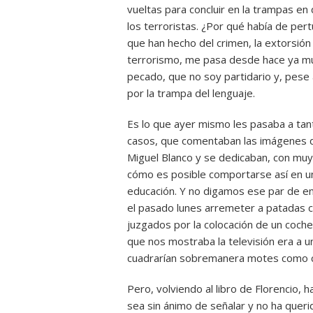
vueltas para concluir en la trampas en
los terroristas. ¿Por qué había de per
que han hecho del crimen, la extorsión
terrorismo, me pasa desde hace ya muc
pecado, que no soy partidario y, pese 
por la trampa del lenguaje.
Es lo que ayer mismo les pasaba a ta
casos, que comentaban las imágenes de
Miguel Blanco y se dedicaban, con muy 
cómo es posible comportarse así en una
educación. Y no digamos ese par de e
el pasado lunes arremeter a patadas co
juzgados por la colocación de un coc
que nos mostraba la televisión era a u
cuadrarían sobremanera motes como c
Pero, volviendo al libro de Florencio, 
sea sin ánimo de señalar y no ha quer