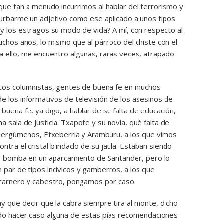
 que tan a menudo incurrimos al hablar del terrorismo y
turbarme un adjetivo como ese aplicado a unos tipos
 y los estragos su modo de vida? A mí, con respecto al
hos años, lo mismo que al párroco del chiste con el
a ello, me encuentro algunas, raras veces, atrapado
ntos columnistas, gentes de buena fe en muchos
 los informativos de televisión de los asesinos de
buena fe, ya digo, a hablar de su falta de educación,
 sala de Justicia. Txapote y su novia, qué falta de
nergúmenos, Etxeberria y Aramburu, a los que vimos
ntra el cristal blindado de su jaula. Estaban siendo
he-bomba en un aparcamiento de Santander, pero lo
n par de tipos incívicos y gamberros, a los que
arnero y cabestro, pongamos por caso.
hay que decir que la cabra siempre tira al monte, dicho
ido hacer caso alguna de estas pías recomendaciones