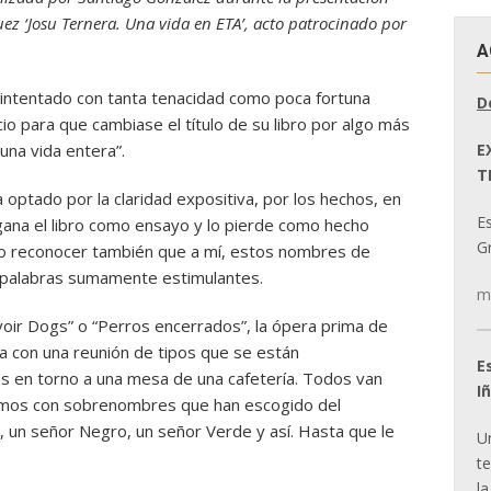
ez ‘Josu Ternera. Una vida en ETA’, acto patrocinado por
A
 intentado con tanta tenacidad como poca fortuna
D
io para que cambiase el título de su libro por algo más
E
una vida entera”.
T
 optado por la claridad expositiva, por los hechos, en
E
 gana el libro como ensayo y lo pierde como hecho
Gr
ebo reconocer también que a mí, estos nombres de
 palabras sumamente estimulantes.
m
oir Dogs” o “Perros encerrados”, la ópera prima de
ba con una reunión de tipos que se están
E
s en torno a una mesa de una cafetería. Todos van
I
ismos con sobrenombres que han escogido del
, un señor Negro, un señor Verde y así. Hasta que le
U
t
la