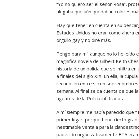
“Yo no quiero ser el señor Rosa”, pro
alegaba que aún quedaban colores más
Hay que tener en cuenta en su descarg
Estados Unidos no eran como ahora e
orgullo gay y no diré más.
Tengo para mí, aunque no lo he leído 
magnífica novela de Gilbert Keith Chest
historia de un policía que se infiltra e
a finales del siglo XIX. En ella, la cúpu
reconocen entre sí con sobrenombres. 
semana. Al final se da cuenta de que la
agentes de la Policía infiltrados.
A mí siempre me había parecido que “T
primer lugar, porque tiene cierto grad
inestimable ventaja para la clandestin
padecido organizativamente ETA eran lo