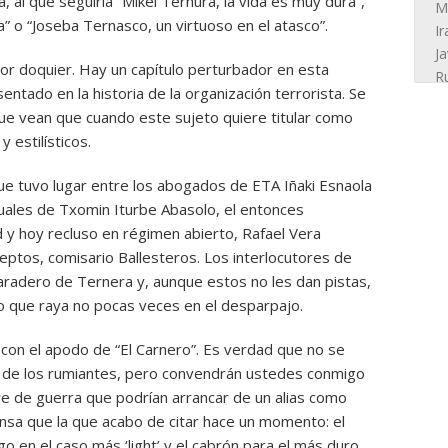
, al que seguiría “Mikel Ternura, la vida es muy dura”,
a” o “Joseba Ternasco, un virtuoso en el atasco”.
por doquier. Hay un capítulo perturbador en esta
sentado en la historia de la organización terrorista. Se
 que vean que cuando este sujeto quiere titular como
y estilísticos.
que tuvo lugar entre los abogados de ETA Iñaki Esnaola
tuales de Txomin Iturbe Abasolo, el entonces
 y hoy recluso en régimen abierto, Rafael Vera
eptos, comisario Ballesteros. Los interlocutores de
paradero de Ternera y, aunque estos no les dan pistas,
go que raya no pocas veces en el desparpajo.
l con el apodo de “El Carnero”. Es verdad que no se
 de los rumiantes, pero convendrán ustedes conmigo
e de guerra que podrían arrancar de un alias como
nsa que la que acabo de citar hace un momento: el
go en el caso más ‘light’ y el cabrón para el más duro.