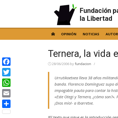
Skip
to
Fundación p
content
la Libertad
OPINIÓN
NOTICIAS
AUTOR
Ternera, la vida 
28/06/2006
by
fundacion
/
Facebook
Urrutikoetxea lleva 38 años militand
Twitter
banda. Florencio Domínguez supo dar
impagable pauta para contar la hist
WhatsApp
«Este Otegi y Ternera, ¿cómo son?». P
Email
¡Dios mío!- a Ibarretxe.
Compartir
[El texto que sigue es la introducción r