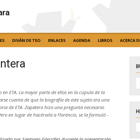
ara
ES
DIVÁN DE TEO
ENLACES
AGENDA
LIBROS
ACERCA D
entera
B
B
po
o en ETA. La mayor parte de ellos en la cúpula de la
se cuenta de que la biografía de este sujeto era una
oria de ETA. Zapatero hizo una pregunta necesaria:
H
ero en lugar de hacérsela a Florencio, se la formuló -
H
D
N
ealizada por Santiago Gónzález durante la presentación