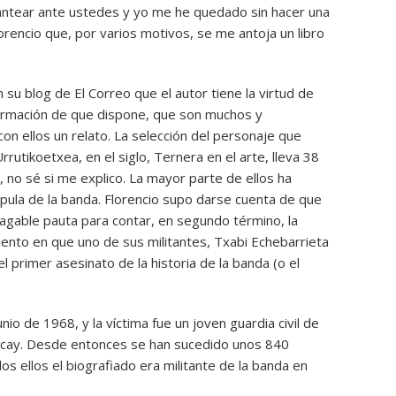
antear ante ustedes y yo me he quedado sin hacer una
lorencio que, por varios motivos, se me antoja un libro
 su blog de El Correo que el autor tiene la virtud de
formación de que dispone, que son muchos y
n ellos un relato. La selección del personaje que
rrutikoetxea, en el siglo, Ternera en el arte, lleva 38
, no sé si me explico. La mayor parte de ellos ha
pula de la banda. Florencio supo darse cuenta de que
pagable pauta para contar, en segundo término, la
ento en que uno de sus militantes, Txabi Echebarrieta
l primer asesinato de la historia de la banda (o el
unio de 1968, y la víctima fue un joven guardia civil de
Arcay. Desde entonces se han sucedido unos 840
dos ellos el biografiado era militante de la banda en