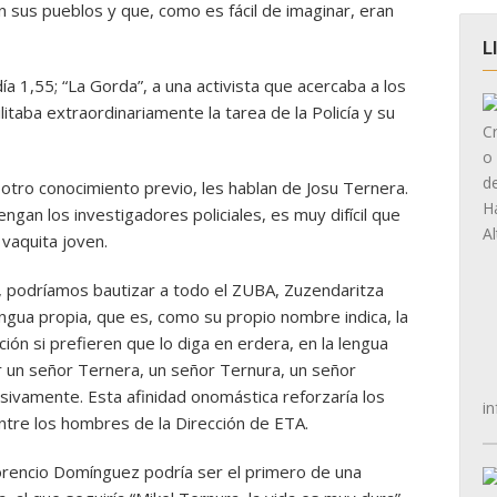
n sus pueblos y que, como es fácil de imaginar, eran
L
a 1,55; “La Gorda”, a una activista que acercaba a los
ilitaba extraordinariamente la tarea de la Policía y su
otro conocimiento previo, les hablan de Josu Ternera.
gan los investigadores policiales, es muy difícil que
 vaquita joven.
 podríamos bautizar a todo el ZUBA, Zuzendaritza
ngua propia, que es, como su propio nombre indica, la
ón si prefieren que lo diga en erdera, en la lengua
r un señor Ternera, un señor Ternura, un señor
sivamente. Esta afinidad onomástica reforzaría los
in
entre los hombres de la Dirección de ETA.
orencio Domínguez podría ser el primero de una