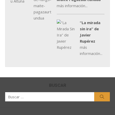
más información...
“La mirada
sin ira” de
Javier
Rupérez
más
información...
BUSCAR
Buscar
Busca
por: