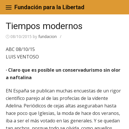
Skip
to
Fundación para la Libertad
content
Tiempos modernos
08/10/2015
by
fundacion
/
ABC 08/10/15
LUIS VENTOSO
· Claro que es posible un conservadurismo sin olor
a naftalina
EN España se publican muchas encuestas de un rigor
científico parejo al de las profecías de la vidente
Adelina. Periódicos de cejas altas aseguraban hasta
hace poco que Iglesias, la moda de hace dos veranos,
iba a ser el más votado en las generales. Y se quedan
tan anchos, porque todo se olvida, como aquellos