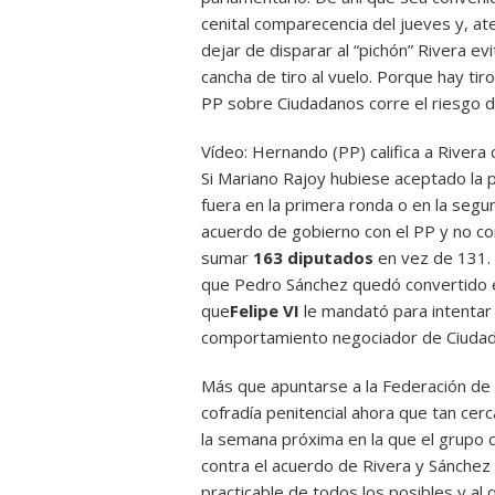
cenital comparecencia
del jueves y, at
dejar de disparar al “pichón” Rivera evi
cancha de tiro al vuelo. Porque hay tiro
PP sobre Ciudadanos corre el riesgo d
Vídeo: Hernando (PP) califica a Rivera
Si Mariano Rajoy hubiese aceptado la 
fuera en la primera ronda o en la segu
acuerdo de gobierno con el PP y no co
sumar
163 diputados
en vez de 131. 
que Pedro Sánchez quedó convertido e
que
Felipe VI
le mandató para
intentar
comportamiento negociador de Ciudad
Más que apuntarse a la Federación de T
cofradía penitencial ahora que tan cerc
la semana próxima en la que el grup
contra el acuerdo de Rivera y Sánchez 
practicable de todos los posibles y al q