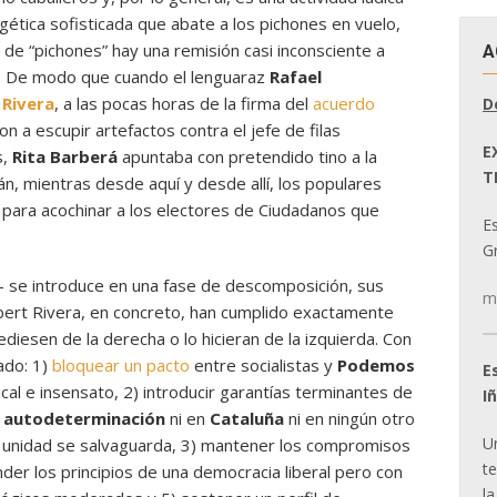
ética sofisticada que abate a los pichones en vuelo,
 de “pichones” hay una remisión casi inconsciente a
A
l. De modo que cuando el lenguaraz
Rafael
 Rivera
, a las pocas horas de la firma del
acuerdo
D
n a escupir artefactos contra el jefe de filas
E
,
Rita Barberá
apuntaba con pretendido tino a la
T
lán, mientras desde aquí y desde allí, los populares
 para acochinar a los electores de Ciudadanos que
E
Gr
– se introduce en una fase de descomposición, sus
m
lbert Rivera, en concreto, han cumplido exactamente
diesen de la derecha o lo hicieran de la izquierda. Con
ado: 1)
bloquear un pacto
entre socialistas y
Podemos
E
cal e insensato, 2) introducir garantías terminantes de
I
autodeterminación
ni en
Cataluña
ni en ningún otro
U
 y unidad se salvaguarda, 3) mantener los compromisos
t
er los principios de una democracia liberal pero con
la