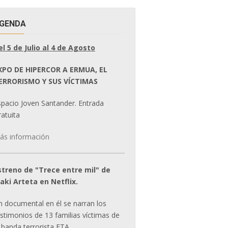
GENDA
el 5 de Julio al 4 de Agosto
XPO DE HIPERCOR A ERMUA, EL
ERRORISMO Y SUS VÍCTIMAS
spacio Joven Santander. Entrada
atuita
ás información
streno de "Trece entre mil" de
ñaki Arteta en Netflix.
n documental en él se narran los
estimonios de 13 familias víctimas de
 banda terrorista ETA.