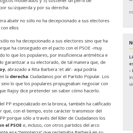
ógicos moderados y 5) sostener un perfil de
 por su izquierda y por su derecha.
m
siera abatir no sólo no ha decepcionado a sus electores
con ellos
no sólo no ha decepcionado a sus electores sino que ha
N
rque ha conseguido en el pacto con el PSOE -muy
o lo que los populares, por insuficiencia aritmética e
L
o garantizar a su electorado, de tal manera que, de
e
joy
, abrazado a Rita Barbera ‘et alii’- aquí podría
-
en la
derecha
: Ciudadanos por el Partido Popular. Los
I
sino lo que los populares propugnaban: negociar con
ví
que Rajoy dice pretender sin saber cómo hacerlo.
l PP especializado en la bronca, también ha calificado
er que, con el tiempo, este carácter transmisor del
o PP porque sólo a través del líder de Ciudadanos los
on el PSOE
e, incluso, con otros partidos del arco
iente esa “templanza” que reclamaba Barberá en su