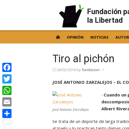
Skip
to
Fundación p
content
la Libertad
OPINIÓN
NOTICIAS
AUTOR
Tiro al pichón
28/02/2016
by
fundacion
/
Facebook
JOSÉ ANTONIO ZARZALEJOS – EL CO
Twitter
· Cuando un 
WhatsApp
descomposici
Albert River
José Antonio Zarzalejos
Email
Se trata de un deporte de larga tradició
Compartir
al Vuelo y lo practican tanto damas com