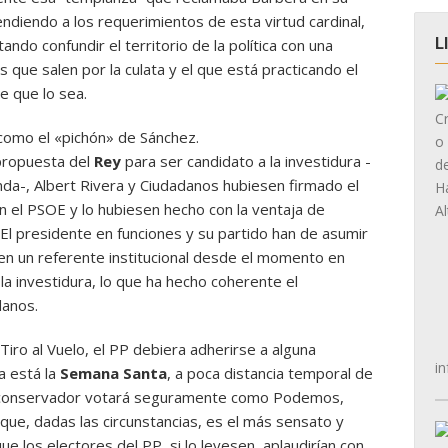
endiendo a los requerimientos de esta virtud cardinal,
L
tando confundir el territorio de la política con una
s que salen por la culata y el que está practicando el
e que lo sea.
 como el «pichón» de Sánchez.
propuesta del
Rey
para ser
candidato a la investidura -
nda-, Albert Rivera y Ciudadanos hubiesen firmado el
n el PSOE y lo hubiesen hecho con la ventaja de
El presidente en funciones y su partido han de asumir
n un referente institucional desde el momento en
 la investidura, lo que ha hecho coherente el
anos.
iro al Vuelo, el PP debiera adherirse a alguna
in
a está la
Semana Santa
, a poca distancia temporal de
o conservador votará seguramente como Podemos,
que, dadas las circunstancias, es el más sensato y
ue los electores del PP, si lo leyesen, aplaudirían con