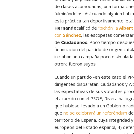
de clases acomodadas, una forma cineg
fulminándolos. Así cuando alguien habla
esta práctica tan deportivamente leta
Hernando
calificó de
“pichón” a
Albert
con
Sánchez
, las escopetas comenzaro
de
Ciudadanos
. Poco tiempo después
financiación del partido de origen cata
iniciaban una campaña poco disimulada
otrora fueron suyos.
Cuando un partido -en este caso el
PP
dirigentes disparatan. Ciudadanos y A
las expectativas de sus votantes proce
el acuerdo con el PSOE, Rivera ha logr
que hubiese llevado a un Gobierno radi
que
no se celebrará un referéndum
de
territorio de España, cuya integridad
europeos del Estado español, 4) defend