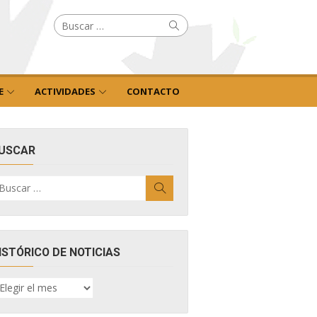
Buscar
Buscar
por:
E
ACTIVIDADES
CONTACTO
USCAR
uscar
Buscar
r:
ISTÓRICO DE NOTICIAS
ISTÓRICO
E
OTICIAS