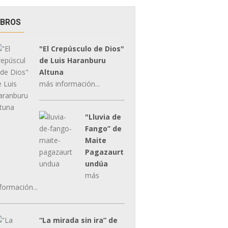
IBROS
"El Crepúsculo de Dios"
de Luis Haranburu
Altuna
más información...
"Lluvia de
Fango” de
Maite
Pagazaurt
undúa
más
formación...
“La mirada sin ira” de