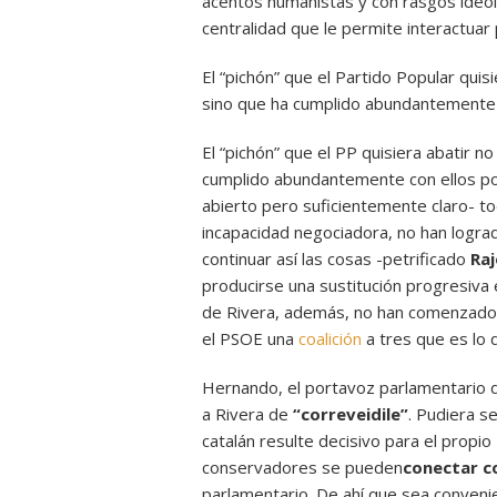
acentos humanistas y con rasgos ideol
centralidad que le permite interactuar
El “pichón” que el Partido Popular qui
sino que ha cumplido abundantemente 
El “pichón” que el PP quisiera abatir 
cumplido abundantemente con ellos po
abierto pero suficientemente claro- tod
incapacidad negociadora, no han lograd
continuar así las cosas -petrificado
Ra
producirse una sustitución progresiva 
de Rivera, además, no han comenzado 
el PSOE una
coalición
a tres que es lo 
Hernando, el portavoz parlamentario de
a Rivera de
“correveidile”
. Pudiera s
catalán resulte decisivo para el propi
conservadores se pueden
conectar c
parlamentario. De ahí que sea conven