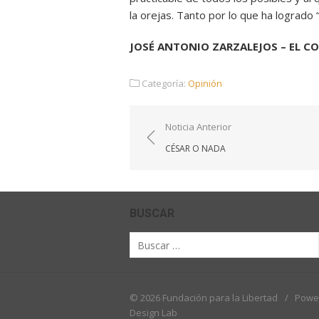
la orejas. Tanto por lo que ha logrado 
JOSÉ ANTONIO ZARZALEJOS – EL CO
Categoría:
Opinión
Navegación
Noticia Anterior
de
CÉSAR O NADA
entradas
BUSCAR
Buscar
por:
© 2026 Fundación para la Libertad
/
Powe
Design Lab