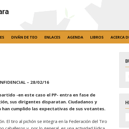
ara
ES
DIVÁN DE TEO
ENLACES
AGENDA
LIBROS
ACERCA D
B
B
po
NFIDENCIAL – 28/02/16
partido -en este caso el PP- entra en fase de
ón, sus dirigentes disparatan. Ciudadanos y
H
a han cumplido las expectativas de sus votantes.
H
D
n. El tiro al pichón se integra en la Federación del Tiro
N
o caballeros y, por lo general, es una actividad lúdica