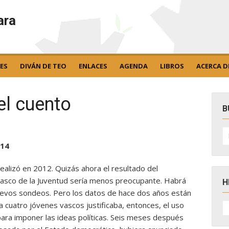
ara
ES
DIVÁN DE TEO
ENLACES
AGENDA
LIBROS
ACERCA D
l cuento
B
B
po
/14
 realizó en 2012. Quizás ahora el resultado del
asco de la Juventud sería menos preocupante. Habrá
H
evos sondeos. Pero los datos de hace dos años están
H
a cuatro jóvenes vascos justificaba, entonces, el uso
D
 para imponer las ideas políticas. Seis meses después
N