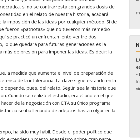
mocrática, si no se contrarresta con grandes dosis de
m
nestidad en el relato de nuestra historia, acabará
 la imposición de las ideas por cualquier método. Si de
ue fueron «patriotas» que no tuvieron más remedio
uí se practicó un enfrentamiento «entre dos
o, lo que quedará para futuras generaciones es la
N
ía más de presión para imponer las ideas. Es decir: la
L
e
que, a medida que aumenta el nivel de preparación de
-
efensa de la intolerancia. La clave sigue estando en la
I
do depende, pues, del relato. Según sea la historia que
ví
ión. Cuando se realizó el estudio, era el año en el que
 hacer de la negociación con ETA su único programa
idistancia se iba llenando de adeptos hasta colgar en la
empo, ha sido muy hábil. Desde el poder político que
ado extender un manto anestésico sobre gran parte