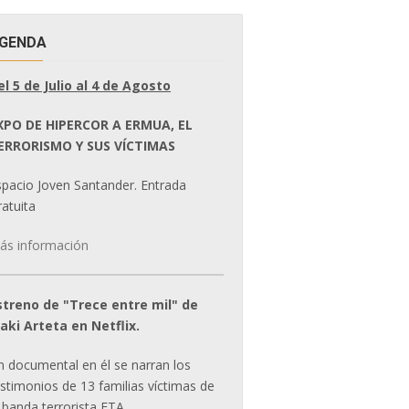
GENDA
el 5 de Julio al 4 de Agosto
XPO DE HIPERCOR A ERMUA, EL
ERRORISMO Y SUS VÍCTIMAS
spacio Joven Santander. Entrada
atuita
ás información
streno de "Trece entre mil" de
ñaki Arteta en Netflix.
n documental en él se narran los
estimonios de 13 familias víctimas de
 banda terrorista ETA.