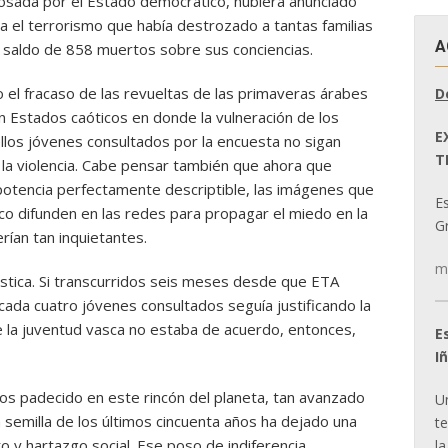
osada por el Estado democrático, hubiera anunciado
 el terrorismo que había destrozado a tantas familias
A
l saldo de 858 muertos sobre sus conciencias.
el fracaso de las revueltas de las primaveras árabes
D
 Estados caóticos en donde la vulneración de los
E
los jóvenes consultados por la encuesta no sigan
T
 la violencia. Cabe pensar también que ahora que
otencia perfectamente descriptible, las imágenes que
E
co difunden en las redes para propagar el miedo en la
Gr
erían tan inquietantes.
m
stica. Si transcurridos seis meses desde que ETA
 cada cuatro jóvenes consultados seguía justificando la
 de la juventud vasca no estaba de acuerdo, entonces,
E
I
 padecido en este rincón del planeta, tan avanzado
U
 semilla de los últimos cincuenta años ha dejado una
t
 y hartazgo social. Ese poso de indiferencia
la