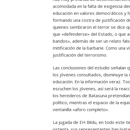
acomodada en la falta de exigencia de
educación en valores democráticos y ho
formando una costra de justificación de
quienes sembraron el terror se dice q
que «defenderse» del Estado, o que aq
bandos», además de ser un relato fals
mitificación de la barbarie. Como una v
justificación del terrorismo.
Las conclusiones del estudio señalan 
los jóvenes consultados, disminuye la d
educación. En la información veraz. To
escuchen los jóvenes, así será la reacc
los herederos de Batasuna pretendían
político, mientras el espacio de la equ
ventanilla «aforo completo».
La jugada de EH Bildu, en todo este ti
ostenta, sus representantes han logr