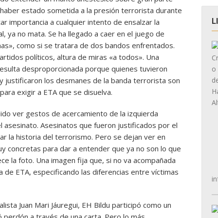
haber estado sometida a la presión terrorista durante
L
ar importancia a cualquier intento de ensalzar la
, ya no mata. Se ha llegado a caer en el juego de
imas», como si se tratara de dos bandos enfrentados.
rtidos políticos, altura de miras «a todos». Una
resulta desproporcionada porque quienes tuvieron
 justificaron los desmanes de la banda terrorista son
ara exigir a ETA que se disuelva.
do ver gestos de acercamiento de la izquierda
el asesinato. Asesinatos que fueron justificados por el
 la historia del terrorismo. Pero se dejan ver en
y concretas para dar a entender que ya no son lo que
ce la foto. Una imagen fija que, si no va acompañada
 de ETA, especificando las diferencias entre víctimas
in
alista Juan Mari Jáuregui, EH Bildu participó como un
ó perdón a través de una carta. Pero lo más