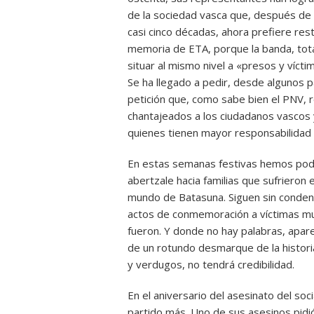
de la sociedad vasca que, después de 
casi cinco décadas, ahora prefiere rest
memoria de ETA, porque la banda, total
situar al mismo nivel a «presos y víct
Se ha llegado a pedir, desde algunos pa
petición que, como sabe bien el PNV, 
chantajeados a los ciudadanos vascos y
quienes tienen mayor responsabilidad p
En estas semanas festivas hemos podi
abertzale hacia familias que sufrieron 
mundo de Batasuna. Siguen sin condenar
actos de conmemoración a víctimas mu
fueron. Y donde no hay palabras, apare
de un rotundo desmarque de la historia
y verdugos, no tendrá credibilidad.
En el aniversario del asesinato del soci
partido más. Uno de sus asesinos pidi