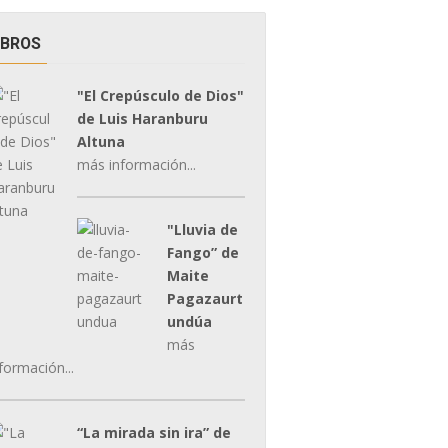
IBROS
"El Crepúsculo de Dios"
de Luis Haranburu
Altuna
más información...
"Lluvia de
Fango” de
Maite
Pagazaurt
undúa
más
formación...
“La mirada sin ira” de