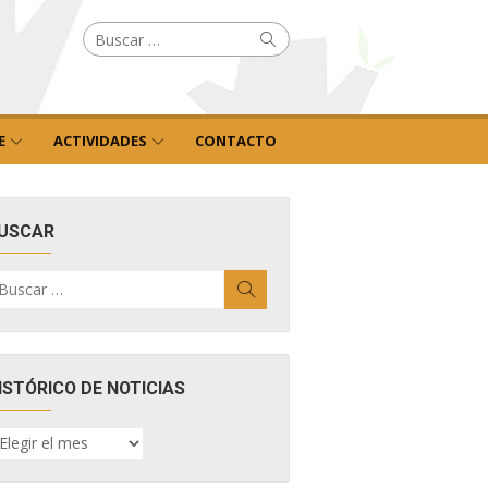
Buscar
Buscar
por:
E
ACTIVIDADES
CONTACTO
USCAR
uscar
Buscar
r:
ISTÓRICO DE NOTICIAS
ISTÓRICO
E
OTICIAS