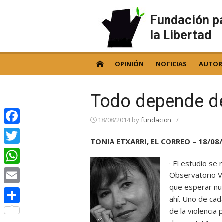
Skip
to
Fundación p
content
la Libertad
OPINIÓN
NOTICIAS
AUTOR
Todo depende de
18/08/2014
by
fundacion
/
Facebook
TONIA ETXARRI, EL CORREO – 18/08
Twitter
· El estudio se
WhatsApp
Observatorio V
que esperar nu
Email
ahí. Uno de cad
de la violencia
Compartir