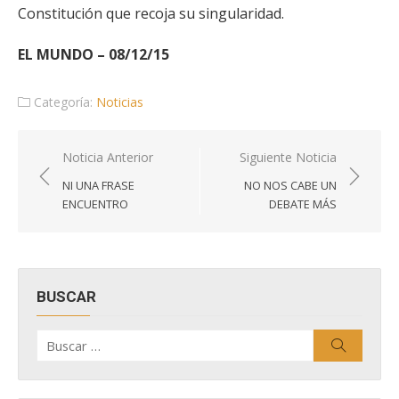
Constitución que recoja su singularidad.
EL MUNDO – 08/12/15
Categoría:
Noticias
Navegación
Noticia Anterior
Siguiente Noticia
de
NI UNA FRASE
NO NOS CABE UN
entradas
ENCUENTRO
DEBATE MÁS
BUSCAR
Buscar
Buscar
por: