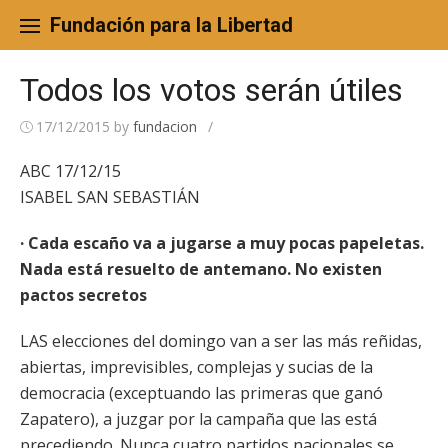
Skip
to
Fundación para la Libertad
content
Todos los votos serán útiles
17/12/2015
by
fundacion
/
ABC 17/12/15
ISABEL SAN SEBASTIÁN
· Cada escaño va a jugarse a muy pocas papeletas.
Nada está resuelto de antemano. No existen
pactos secretos
LAS elecciones del domingo van a ser las más reñidas,
abiertas, imprevisibles, complejas y sucias de la
democracia (exceptuando las primeras que ganó
Zapatero), a juzgar por la campaña que las está
precediendo. Nunca cuatro partidos nacionales se