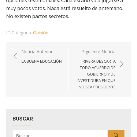
opciones testimoniales. Cada escaño va a jugarse a
muy pocos votos. Nada está resuelto de antemano.
No existen pactos secretos.
Categoría:
Opinión
Navegación
Noticia Anterior
Siguiente Noticia
de
LA BUENA EDUCACIÓN
RIVERA DESCARTA
entradas
TODO ACUERDO DE
GOBIERNO Y DE
INVESTIDURA EN QUE
NO SEA PRESIDENTE
BUSCAR
Buscar
Buscar
por: