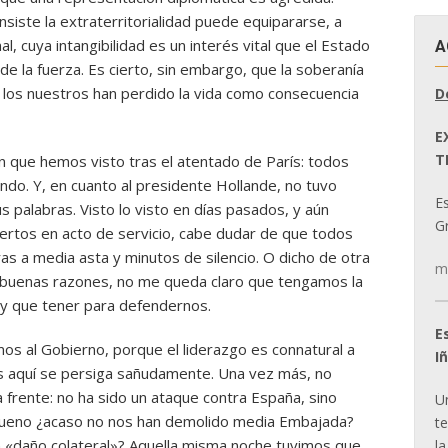
onsiste la extraterritorialidad puede equipararse, a
al, cuya intangibilidad es un interés vital que el Estado
A
e la fuerza. Es cierto, sin embargo, que la soberanía
e los nuestros han perdido la vida como consecuencia
D
E
T
que hemos visto tras el atentado de París: todos
endo. Y, en cuanto al presidente Hollande, no tuvo
E
s palabras. Visto lo visto en días pasados, y aún
Gr
uertos en acto de servicio, cabe dudar de que todos
s a media asta y minutos de silencio. O dicho de otra
m
buenas razones, no me queda claro que tengamos la
hay que tener para defendernos.
E
s al Gobierno, porque el liderazgo es connatural a
I
 aquí se persiga sañudamente. Una vez más, no
 frente: no ha sido un ataque contra España, sino
U
bueno ¿acaso no nos han demolido media Embajada?
t
n «daño colateral»? Aquella misma noche tuvimos que
la