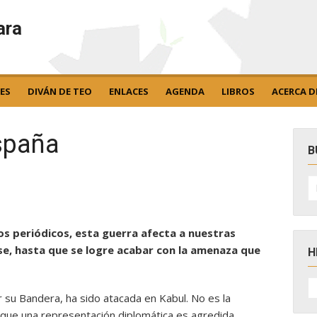
ara
ES
DIVÁN DE TEO
ENLACES
AGENDA
LIBROS
ACERCA D
spaña
B
B
po
os periódicos, esta guerra afecta a nuestras
se, hasta que se logre acabar con la amenaza que
H
H
D
su Bandera, ha sido atacada en Kabul. No es la
N
, que una representación diplomática es agredida.