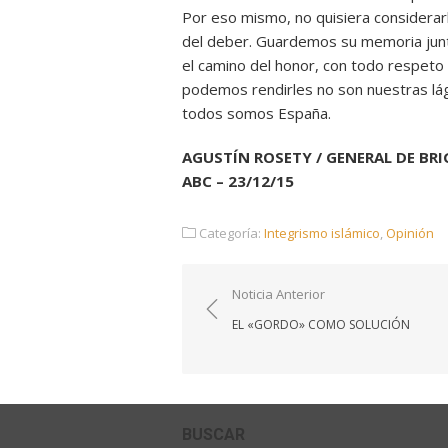
Por eso mismo, no quisiera considerarl
del deber. Guardemos su memoria junt
el camino del honor, con todo respeto 
podemos rendirles no son nuestras lágr
todos somos España.
AGUSTÍN ROSETY / GENERAL DE BRI
ABC – 23/12/15
Categoría:
Integrismo islámico
,
Opinión
Navegación
Noticia Anterior
de
EL «GORDO» COMO SOLUCIÓN
entradas
BUSCAR