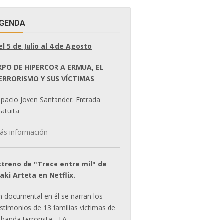
GENDA
el 5 de Julio al 4 de Agosto
XPO DE HIPERCOR A ERMUA, EL
ERRORISMO Y SUS VÍCTIMAS
spacio Joven Santander. Entrada
atuita
ás información
streno de "Trece entre mil" de
ñaki Arteta en Netflix.
n documental en él se narran los
estimonios de 13 familias víctimas de
 banda terrorista ETA.