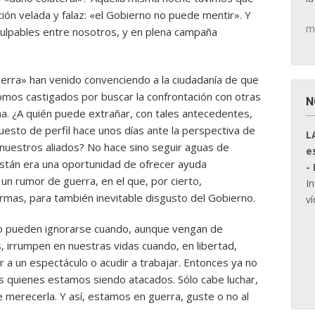
ción velada y falaz: «el Gobierno no puede mentir». Y
m
ulpables entre nosotros, y en plena campaña
guerra» han venido convenciendo a la ciudadanía de que
omos castigados por buscar la confrontación con otras
N
ana. ¿A quién puede extrañar, con tales antecedentes,
uesto de perfil hace unos días ante la perspectiva de
L
nuestros aliados? No hace sino seguir aguas de
e
stán era una oportunidad de ofrecer ayuda
-
 un rumor de guerra, en el que, por cierto,
I
mas, para también inevitable disgusto del Gobierno.
ví
no pueden ignorarse cuando, aunque vengan de
 irrumpen en nuestras vidas cuando, en libertad,
 a un espectáculo o acudir a trabajar. Entonces ya no
quienes estamos siendo atacados. Sólo cabe luchar,
e merecerla. Y así, estamos en guerra, guste o no al