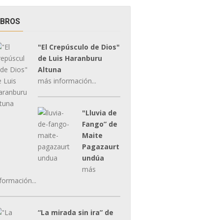
IBROS
"El Crepúsculo de Dios"
de Luis Haranburu
Altuna
más información...
"Lluvia de
Fango” de
Maite
Pagazaurt
undúa
más
formación...
“La mirada sin ira” de