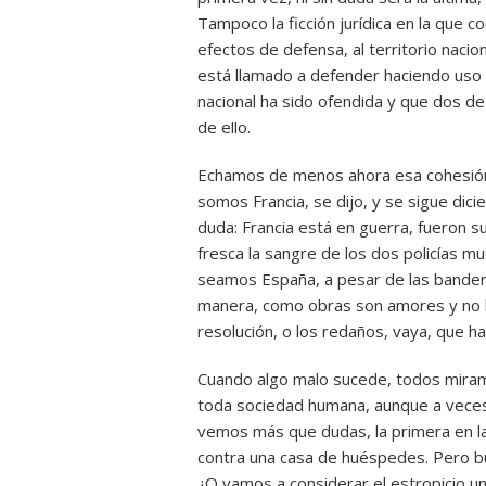
Tampoco la ficción jurídica en la que c
efectos de defensa, al territorio nacion
está llamado a defender haciendo uso d
nacional ha sido ofendida y que dos d
de ello.
Echamos de menos ahora esa cohesión 
somos Francia, se dijo, y se sigue dici
duda: Francia está en guerra, fueron su
fresca la sangre de los dos policías m
seamos España, a pesar de las bandera
manera, como obras son amores y no 
resolución, o los redaños, vaya, que 
Cuando algo malo sucede, todos miramo
toda sociedad humana, aunque a veces
vemos más que dudas, la primera en la
contra una casa de huéspedes. Pero 
¿O vamos a considerar el estropicio u