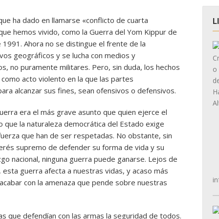
ue ha dado en llamarse «conflicto de cuarta
L
s que hemos vivido, como la Guerra del Yom Kippur de
e 1991. Ahora no se distingue el frente de la
ivos geográficos y se lucha con medios y
s, no puramente militares. Pero, sin duda, los hechos
 como acto violento en la que las partes
ara alcanzar sus fines, sean ofensivos o defensivos.
uerra era el más grave asunto que quien ejerce el
o que la naturaleza democrática del Estado exige
a fuerza que han de ser respetadas. No obstante, sin
nterés supremo de defender su forma de vida y su
azgo nacional, ninguna guerra puede ganarse. Lejos de
, esta guerra afecta a nuestras vidas, y acaso más
in
e acabar con la amenaza que pende sobre nuestras
as que defendían con las armas la seguridad de todos.