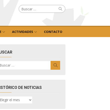
Buscar
Buscar
por:
E
ACTIVIDADES
CONTACTO
USCAR
uscar
Buscar
r:
ISTÓRICO DE NOTICIAS
ISTÓRICO
E
OTICIAS