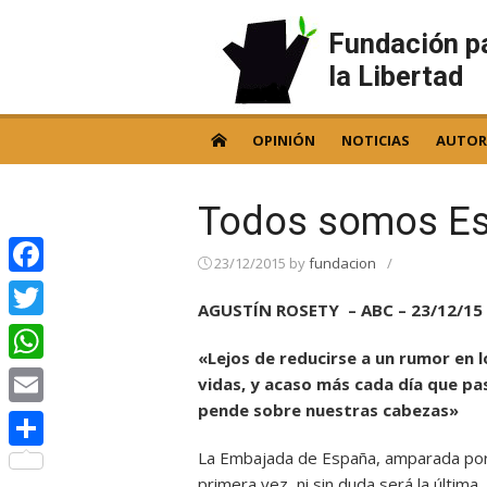
Skip
to
Fundación p
content
la Libertad
OPINIÓN
NOTICIAS
AUTOR
Todos somos E
23/12/2015
by
fundacion
/
Facebook
AGUSTÍN ROSETY – ABC – 23/12/15
Twitter
«Lejos de reducirse a un rumor en l
WhatsApp
vidas, y acaso más cada día que pa
pende sobre nuestras cabezas»
Email
La Embajada de España, amparada por 
Compartir
primera vez, ni sin duda será la última