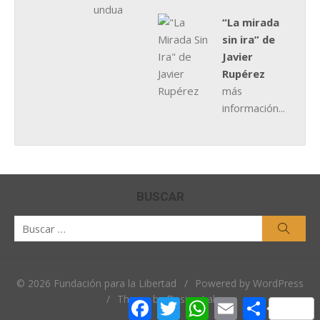
“La mirada
sin ira” de
Javier
Rupérez
más
información...
BUSCAR
Buscar
Busca
por:
© 2026 Fundación para la Libertad
/
Powered by WordPress
/
Theme by Design Lab
Facebook
Twitter
WhatsApp
Email
Comparti