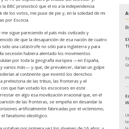
 la BBC pronosticó que el no a la independencia
 de los votos, me puse de pie y, en la soledad de mi
A
as por Escocia.
D
me sigue pareciendo el país más civilizado y
E
ncido de que la desaparición de esa nación de cuatro
T
 sido una catástrofe no sólo para Inglaterra y para
lla secesión hubiera alentado los movimientos
E
ululan por toda la geografía europea —en España,
Gr
nia y varios más— y que, de prevalecer, darían un golpe
ederían al continente que inventó los derechos
m
a prehistoria de las tribus, las fronteras y el
z con que han votado los escoceses en este
estar en algo esa movilización irracional que, en el
E
saparición de las fronteras, se empeña en desandar la
I
prisiones artificialmente fabricadas por el victimismo,
U
y el fanatismo ideológico.
t
a votaban por primera vez los jóvenes de 16 años, y
la