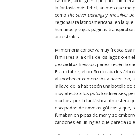
castillos, albergues que parecían fuera 
la fantasía más febril, un mes que me 
como
The Silver Darlings
y
The Silver B
regionalista latinoamericana, en la qu
humanos y cuyas páginas transpiraban 
ancestrales.
Mi memoria conserva muy fresca esa m
familiares a la orilla de los lagos o e
pescaditos frescos, panes recién horn
Era octubre, el otoño doraba los árbol
al anochecer comenzaba a hacer frío,
la llave de la habitación una botella d
muy afecto a los
pubs
londinenses, per
muchos, por la fantástica atmósfera qu
escapados de novelas góticas y que, 
fumaban en pipas de mar y se emborr
canciones en un inglés que parecía (o e