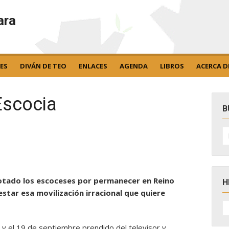
ara
ES
DIVÁN DE TEO
ENLACES
AGENDA
LIBROS
ACERCA D
Escocia
B
B
po
votado los escoceses por permanecer en Reino
H
star esa movilización irracional que quiere
H
D
N
 y el 19 de septiembre prendido del televisor y,