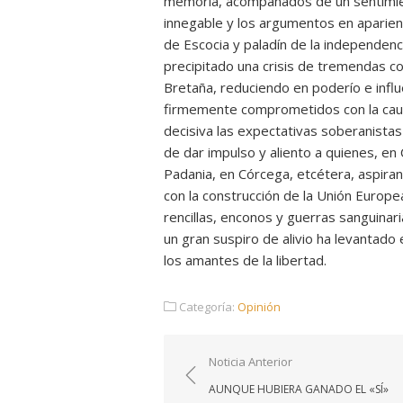
memoria, acompañados de un sentimient
innegable y los argumentos en aparienc
de Escocia y paladín de la independenc
precipitado una crisis de tremendas c
Bretaña, reduciendo en poderío e influ
firmemente comprometidos con la caus
decisiva las expectativas soberanista
de dar impulso y aliento a quienes, en 
Padania, en Córcega, etcétera, aspiran
con la construcción de la Unión Europ
rencillas, enconos y guerras sanguina
un gran suspiro de alivio ha levantado
los amantes de la libertad.
Categoría:
Opinión
Navegación
Noticia Anterior
de
AUNQUE HUBIERA GANADO EL «SÍ»