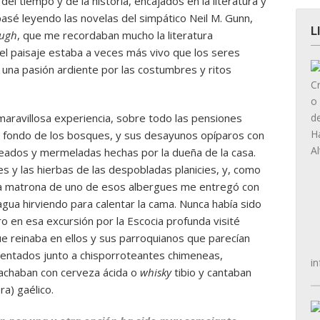
del tiempo y de la historia, encajados en la literatura y
pasé leyendo las novelas del simpático Neil M. Gunn,
L
ough
, que me recordaban mucho la literatura
e el paisaje estaba a veces más vivo que los seres
una pasión ardiente por las costumbres y ritos
aravillosa experiencia, sobre todo las pensiones
n el fondo de los bosques, y sus desayunos opíparos con
eados y mermeladas hechas por la dueña de la casa.
es y las hierbas de las despobladas planicies, y, como
 la matrona de uno de esos albergues me entregó con
e agua hirviendo para calentar la cama. Nunca había sido
o en esa excursión por la Escocia profunda visité
e reinaba en ellos y sus parroquianos que parecían
sentados junto a chisporroteantes chimeneas,
in
achaban con cerveza ácida o
whisky
tibio y cantaban
ra) gaélico.