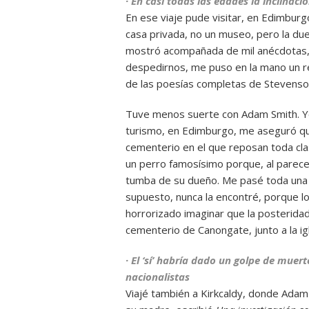
· En casi todas las edades la inclina
En ese viaje pude visitar, en Edimburg
casa privada, no un museo, pero la due
mostró acompañada de mil anécdotas, me
despedirnos, me puso en la mano un r
de las poesías completas de Stevenso
Tuve menos suerte con Adam Smith. Yo q
turismo, en Edimburgo, me aseguró qu
cementerio en el que reposan toda c
un perro famosísimo porque, al parecer
tumba de su dueño. Me pasé toda una 
supuesto, nunca la encontré, porque lo
horrorizado imaginar que la posteridad
cementerio de Canongate, junto a la igl
· El ‘sí’ habría dado un golpe de muer
nacionalistas
Viajé también a Kirkcaldy, donde Adam 