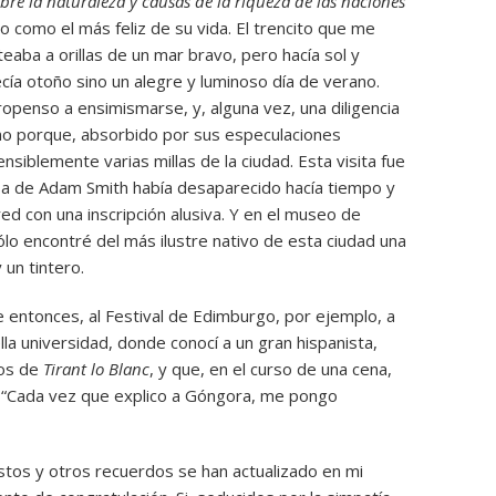
bre la naturaleza y causas de la riqueza de las naciones
o como el más feliz de su vida. El trencito que me
eaba a orillas de un mar bravo, pero hacía sol y
ecía otoño sino un alegre y luminoso día de verano.
ropenso a ensimismarse, y, alguna vez, una diligencia
no porque, absorbido por sus especulaciones
ensiblemente varias millas de la ciudad. Esta visita fue
sa de Adam Smith había desaparecido hacía tiempo y
d con una inscripción alusiva. Y en el museo de
o encontré del más ilustre nativo de esta ciudad una
 un tintero.
 entonces, al Festival de Edimburgo, por ejemplo, a
ella universidad, donde conocí a un gran hispanista,
mos de
Tirant lo Blanc
, y que, en el curso de una cena,
: “Cada vez que explico a Góngora, me pongo
stos y otros recuerdos se han actualizado en mi