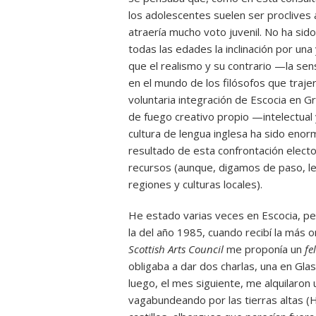
los adolescentes suelen ser proclives 
atraería mucho voto juvenil. No ha sido
todas las edades la inclinación por una
que el realismo y su contrario —la se
en el mundo de los filósofos que trajer
voluntaria integración de Escocia en G
de fuego creativo propio —intelectual 
cultura de lengua inglesa ha sido enor
resultado de esta confrontación elect
recursos (aunque, digamos de paso, le
regiones y culturas locales).
He estado varias veces en Escocia, pe
la del año 1985, cuando recibí la más or
Scottish Arts Council
me proponía un
fe
obligaba a dar dos charlas, una en Gla
luego, el mes siguiente, me alquilaro
vagabundeando por las tierras altas (H