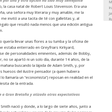
ción por una y otra opción ha sido muy semejante
o, la casa natal de Robert Louis Stevenson. Era una
ña, una señora muy literaria y muy amable, me la
 invitó a una tacita de té con galletitas y, al
egalo que resultó nada menos que una edición antigua
n.
uería llevar unas flores a su tumba y la oficina de
e estaba enterrado en Greyfriars Kirkyard,
lase de personalidades eminentes, además de Bobby,
, no se apartó ni un solo día, durante 14 años, de la
mañana buscando la lápida de Adam Smith, y, por
s huesos del ilustre pensador (a quien hubiera
 lo llamaría un “economista”) reposan en realidad en el
esita de la entrada.
te a Gran Bretaña y atizado otras expectativas
Smith nació y donde, a lo largo de siete años, junto a