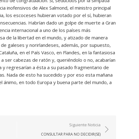
o de congratulación. Si, seducidos por la simpatía
ia inofensivos de Alex Salmond, el ministro principal
ia, los escoceses hubieran votado por el sí, hubieran
onsecuencias. Habrían dado un golpe de muerte a Gran
encia internacional a uno de los países más
a de la libertad en el mundo, y atizado de manera
s de galeses y norirlandeses, además, por supuesto,
Cataluña, en el País Vasco, en Flandes, en la fantasiosa
 a ser cabezas de ratón y, queriéndolo o no, acabarían
ea y regresarían a ésta a su pasado fragmentario de
rias. Nada de esto ha sucedido y por eso esta mañana
 el ánimo, en todo Europa y buena parte del mundo, a
Siguiente Noticia
CONSULTAR PARA NO DECIDIR(SE)