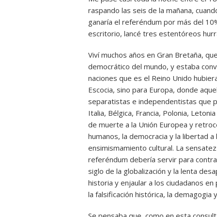
raspando las seis de la mañana, cuando
ganaría el referéndum por más del 10%
escritorio, lancé tres estentóreos hurr
Viví muchos años en Gran Bretaña, que 
democrático del mundo, y estaba conve
naciones que es el Reino Unido hubiera
Escocia, sino para Europa, donde aque
separatistas e independentistas que p
Italia, Bélgica, Francia, Polonia, Leto
de muerte a la Unión Europea y retroc
humanos, la democracia y la libertad a l
ensimismamiento cultural. La sensate
referéndum debería servir para contrarr
siglo de la globalización y la lenta de
historia y enjaular a los ciudadanos en 
la falsificación histórica, la demagogia 
Se pensaba que, como en esta consult