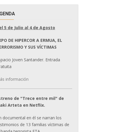
GENDA
el 5 de Julio al 4 de Agosto
XPO DE HIPERCOR A ERMUA, EL
ERRORISMO Y SUS VÍCTIMAS
spacio Joven Santander. Entrada
atuita
ás información
streno de "Trece entre mil" de
ñaki Arteta en Netflix.
n documental en él se narran los
estimonios de 13 familias víctimas de
 banda terrorista ETA.