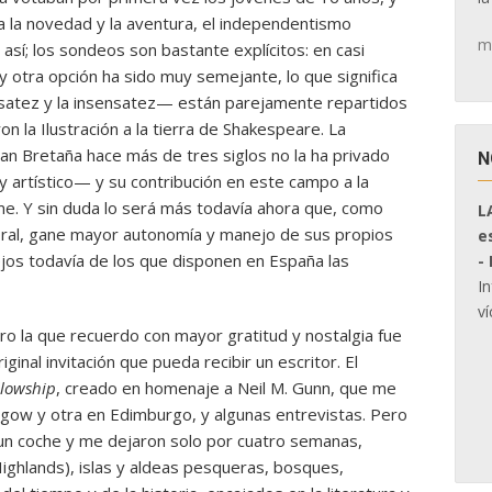
a la novedad y la aventura, el independentismo
m
 así; los sondeos son bastante explícitos: en casi
 y otra opción ha sido muy semejante, lo que significa
nsatez y la insensatez— están parejamente repartidos
on la Ilustración a la tierra de Shakespeare. La
ran Bretaña hace más de tres siglos no la ha privado
N
y artístico— y su contribución en este campo a la
me. Y sin duda lo será más todavía ahora que, como
L
oral, gane mayor autonomía y manejo de sus propios
e
jos todavía de los que disponen en España las
-
I
ví
ro la que recuerdo con mayor gratitud y nostalgia fue
iginal invitación que pueda recibir un escritor. El
llowship
, creado en homenaje a Neil M. Gunn, que me
sgow y otra en Edimburgo, y algunas entrevistas. Pero
n un coche y me dejaron solo por cuatro semanas,
ighlands), islas y aldeas pesqueras, bosques,