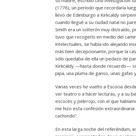
su madre, escribió
Una investigación so
(1776), un período que recordaría lueg
llevó de Edimburgo a Kirkcaldy serpent
cuando llegué a su ciudad natal no par
Smith era un solterón muy distraído, p
tuvo que recogerlo en medio del cami
intelectuales, se había ido alejando ins
más bien decepcionante, porque la ca
sólo quedaba de ella un pedazo de pare
Kirkcaldy —hasta donde recuerdo— sól
pipa, una pluma de ganso, unas gafas y
Varias veces he vuelto a Escocia desde
ver teatro o a hacer lecturas, y a su b
escocés y pelirrojo, con el que habla
me hizo esta confesión extraordinaria
cachondo”.
En esta larga noche del referéndum, e