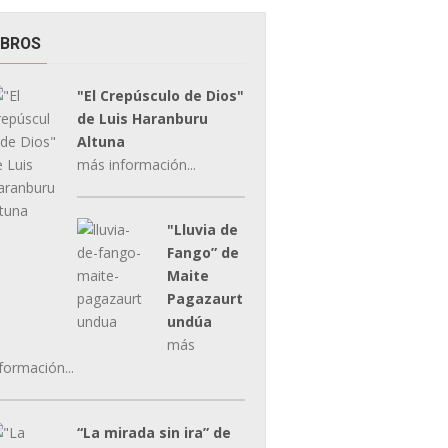
IBROS
"El Crepúsculo de Dios"
de Luis Haranburu
Altuna
más información...
"Lluvia de
Fango” de
Maite
Pagazaurt
undúa
más
formación...
“La mirada sin ira” de