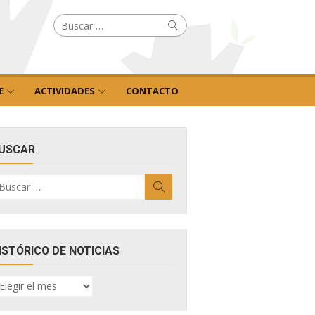
Buscar
Buscar
por:
E
ACTIVIDADES
CONTACTO
USCAR
uscar
Buscar
r:
ISTÓRICO DE NOTICIAS
ISTÓRICO
E
OTICIAS