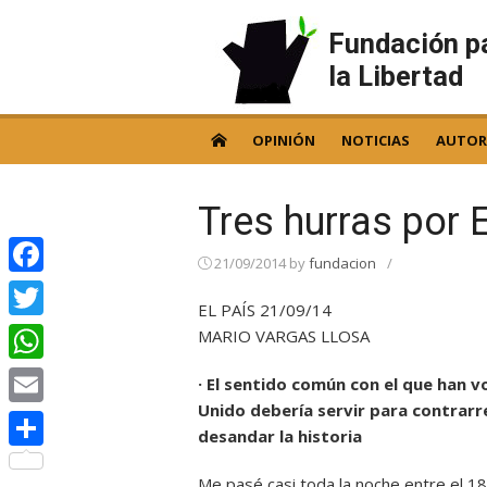
Skip
to
Fundación p
content
la Libertad
OPINIÓN
NOTICIAS
AUTOR
Tres hurras por 
21/09/2014
by
fundacion
/
Facebook
EL PAÍS 21/09/14
Twitter
MARIO VARGAS LLOSA
WhatsApp
· El sentido común con el que han 
Unido debería servir para contrarre
Email
desandar la historia
Compartir
Me pasé casi toda la noche entre el 18