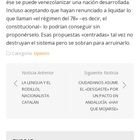
ése se puede venezolanizar una nación desarrollada.
Incluso aceptando que hayan renunciado a liquidar lo
que llaman «el régimen del 78» –es decir, el
constitucional– lo podrían conseguir sin
proponérselo. Esas propuestas «centradas» tal vez no
destruyan el sistema pero se sobran para arruinarlo.
Categoría:
Opinión
Navegación
Noticia Anterior
Siguiente Noticia
de
LA LENGUA Y EL
CIUDADANOS ASUME
entradas
RODILLOL
EL «DESGASTE» POR
NACIONALISTA
UN PACTO EN
CATALÁN
ANDALUCÍA: «HAY
QUE MOJARSE»