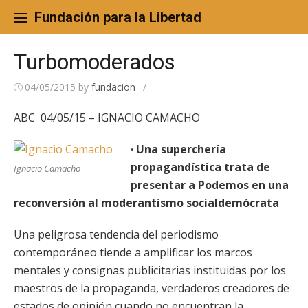
Skip
to
Fundación para la Libertad
content
Turbomoderados
04/05/2015
by
fundacion
/
ABC 04/05/15 – IGNACIO CAMACHO
· Una superchería
propagandística trata de
Ignacio Camacho
presentar a Podemos en una
reconversión al moderantismo socialdemócrata
Una peligrosa tendencia del periodismo
contemporáneo tiende a amplificar los marcos
mentales y consignas publicitarias instituidas por los
maestros de la propaganda, verdaderos creadores de
estados de opinión cuando no encuentran la