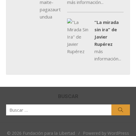
más información...
“La mirada
sin ira” de
Javier
Rupérez
más
información...
BUSCAR
Buscar
Busca
por:
© 2026 Fundación para la Libertad
/
Powered by WordPress