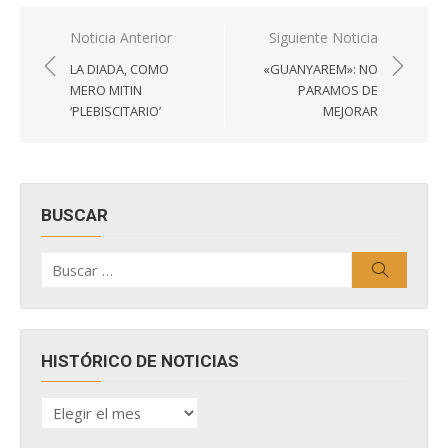
Navegación
Noticia Anterior
Siguiente Noticia
de
LA DIADA, COMO
«GUANYAREM»: NO
entradas
MERO MITIN
PARAMOS DE
‘PLEBISCITARIO’
MEJORAR
BUSCAR
Buscar
Buscar
por:
HISTÓRICO DE NOTICIAS
HISTÓRICO
DE
NOTICIAS