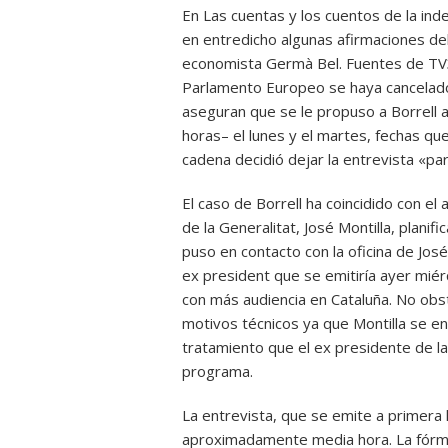
En Las cuentas y los cuentos de la in
en entredicho algunas afirmaciones del
economista Germà Bel. Fuentes de TV3 
Parlamento Europeo se haya cancelado 
aseguran que se le propuso a Borrell ac
horas– el lunes y el martes, fechas qu
cadena decidió dejar la entrevista «pa
El caso de Borrell ha coincidido con e
de la Generalitat, José Montilla, planif
puso en contacto con la oficina de José 
ex president que se emitiría ayer mié
con más audiencia en Cataluña. No obst
motivos técnicos ya que Montilla se en
tratamiento que el ex presidente de la
programa.
La entrevista, que se emite a primera h
aproximadamente media hora. La fórmul