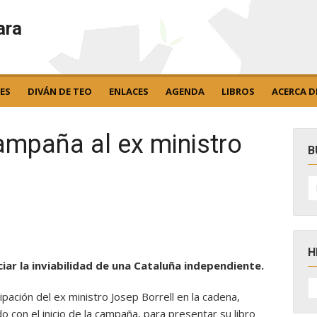
ara
ES
DIVÁN DE TEO
ENLACES
AGENDA
LIBROS
ACERCA D
ampaña al ex ministro
B
B
po
H
iar la inviabilidad de una Cataluña independiente.
H
D
ipación del ex ministro Josep Borrell en la cadena,
N
o con el inicio de la campaña, para presentar su libro