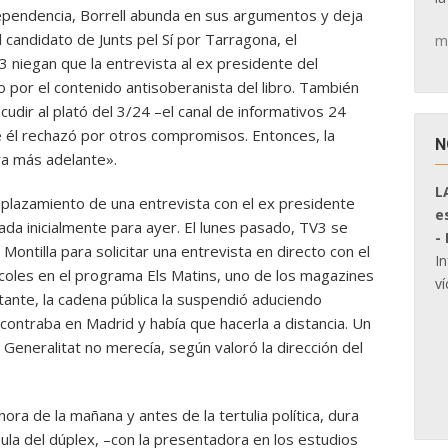
dependencia, Borrell abunda en sus argumentos y deja
 candidato de Junts pel Sí por Tarragona, el
m
niegan que la entrevista al ex presidente del
por el contenido antisoberanista del libro. También
udir al plató del 3/24 –el canal de informativos 24
e él rechazó por otros compromisos. Entonces, la
N
ra más adelante».
L
l aplazamiento de una entrevista con el ex presidente
e
icada inicialmente para ayer. El lunes pasado, TV3 se
-
Montilla para solicitar una entrevista en directo con el
I
rcoles en el programa Els Matins, uno de los magazines
ví
ante, la cadena pública la suspendió aduciendo
contraba en Madrid y había que hacerla a distancia. Un
 Generalitat no merecía, según valoró la dirección del
ora de la mañana y antes de la tertulia política, dura
a del dúplex, –con la presentadora en los estudios