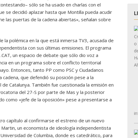
contestando– sólo se ha usado en charlas con el
que se decidió aplazar hasta que Montilla pueda acudir
L
e las puertas de la cadena abiertas», señalan sobre
de la polémica en la que está inmersa TV3, acusada de
dependentista con sus últimas emisiones. El programa
l .CAT, un espacio de debate que sólo dio voz a
cia en un programa sobre el conflicto territorial
mayo. Entonces, tanto PP como PSC y Ciudadanos
la cadena, que defendió su posición pese a la
l de Catalunya. También fue cuestionada la emisión en
vocatoria del 27-S por parte de Mas y la posterior
ado como «jefe de la oposición» pese a presentarse a
in
o capítulo al confirmarse el estreno de un nuevo
 Martin, un economista de ideología independentista
la Universidad de Columbia, donde es catedrático, para