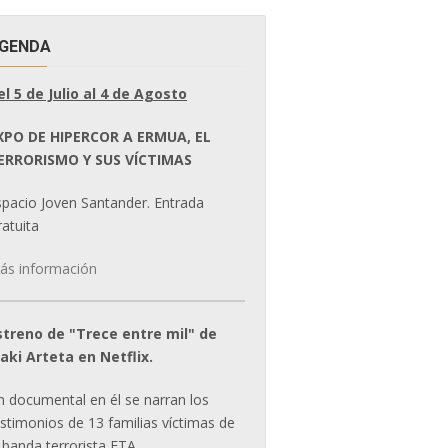
GENDA
el 5 de Julio al 4 de Agosto
XPO DE HIPERCOR A ERMUA, EL
ERRORISMO Y SUS VÍCTIMAS
spacio Joven Santander. Entrada
atuita
ás información
streno de "Trece entre mil" de
ñaki Arteta en Netflix.
n documental en él se narran los
estimonios de 13 familias víctimas de
 banda terrorista ETA.