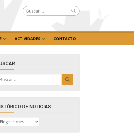
Buscar
Buscar
por:
E
ACTIVIDADES
CONTACTO
USCAR
uscar
Buscar
r:
ISTÓRICO DE NOTICIAS
ISTÓRICO
E
OTICIAS