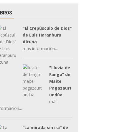
IBROS
"El Crepúsculo de Dios"
de Luis Haranburu
Altuna
más información...
"Lluvia de
Fango” de
Maite
Pagazaurt
undúa
más
formación...
“La mirada sin ira” de