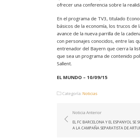
ofrecer una conferencia sobre la realid
En el programa de TV3, titulado Econom
básicos de la economía, los trucos de 
avance de la nueva parrilla de la caden
con personajes conocidos, entre las q
entrenador del Bayern que cierra la lis
que sea un programa de contenido polít
Sallent.
EL MUNDO – 10/09/15
Categoría:
Noticias
Navegación
Noticia Anterior
de
EL FC BARCELONA Y EL ESPANYOL SE
entradas
A LA CAMPAÑA SEPARATISTA DE ARTU