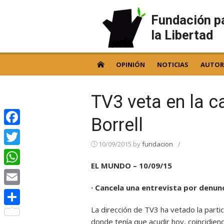
Skip
to
Fundación p
content
la Libertad
OPINIÓN
NOTICIAS
AUTOR
TV3 veta en la c
Borrell
Facebook
10/09/2015
by
fundacion
/
Twitter
EL MUNDO – 10/09/15
WhatsApp
· Cancela una entrevista por denunc
Email
La dirección de TV3 ha vetado la partic
Compartir
donde tenía que acudir hoy, coincidiend