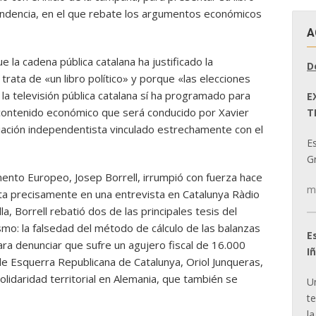
endencia, en el que rebate los argumentos económicos
A
e la cadena pública catalana ha justificado la
D
trata de «un libro político» y porque «las elecciones
a televisión pública catalana sí ha programado para
E
ontenido económico que será conducido por Xavier
T
iliación independentista vinculado estrechamente con el
E
Gr
amento Europeo, Josep Borrell, irrumpió con fuerza hace
m
ta precisamente en una entrevista en Catalunya Ràdio
la, Borrell rebatió dos de las principales tesis del
o: la falsedad del método de cálculo de las balanzas
E
ara denunciar que sufre un agujero fiscal de 16.000
I
r de Esquerra Republicana de Catalunya, Oriol Junqueras,
solidaridad territorial en Alemania, que también se
U
t
la