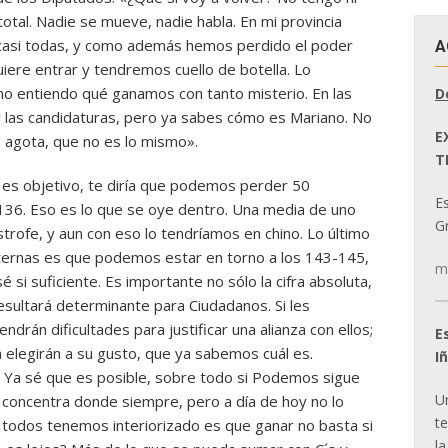
total. Nadie se mueve, nadie habla. En mi provincia
casi todas, y como además hemos perdido el poder
A
ere entrar y tendremos cuello de botella. Lo
no entiendo qué ganamos con tanto misterio. En las
D
ar las candidaturas, pero ya sabes cómo es Mariano. No
E
 agota, que no es lo mismo».
T
r es objetivo, te diría que podemos perder 50
E
136. Eso es lo que se oye dentro. Una media de uno
Gr
strofe, y aun con eso lo tendríamos en chino. Lo último
nternas es que podemos estar en torno a los 143-145,
m
é si suficiente. Es importante no sólo la cifra absoluta,
resultará determinante para Ciudadanos. Si les
ndrán dificultades para justificar una alianza con ellos;
E
 elegirán a su gusto, que ya sabemos cuál es.
I
 Ya sé que es posible, sobre todo si Podemos sigue
U
e concentra donde siempre, pero a día de hoy no lo
t
todos tenemos interiorizado es que ganar no basta si
la