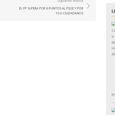
Siguiente Noticia
E
EL PP SUPERA POR 6 PUNTOS AL PSOE Y POR
L
10 A CIUDADANOS
in