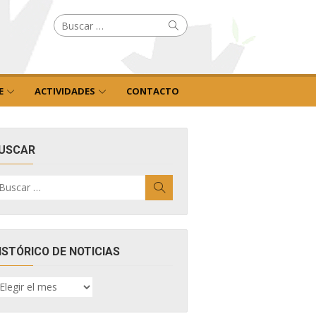
Buscar
Buscar
por:
E
ACTIVIDADES
CONTACTO
USCAR
uscar
Buscar
r:
ISTÓRICO DE NOTICIAS
ISTÓRICO
E
OTICIAS