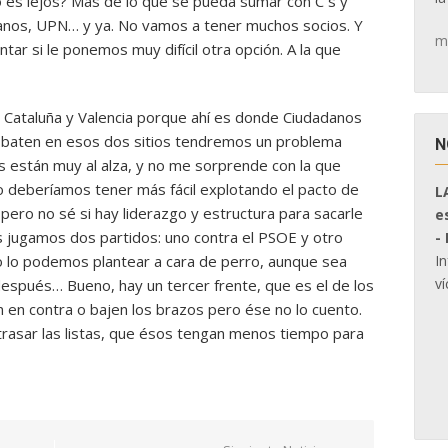
 es lejos? Más de lo que se pueda sumar con C´s y
rianos, UPN… y ya. No vamos a tener muchos socios. Y
m
ar si le ponemos muy difícil otra opción. A la que
n Cataluña y Valencia porque ahí es donde Ciudadanos
os baten en esos dos sitios tendremos un problema
N
s están muy al alza, y no me sorprende con la que
 lo deberíamos tener más fácil explotando el pacto de
L
 pero no sé si hay liderazgo y estructura para sacarle
e
es jugamos dos partidos: uno contra el PSOE y otro
-
I
o lo podemos plantear a cara de perro, aunque sea
ví
después… Bueno, hay un tercer frente, que es el de los
en contra o bajen los brazos pero ése no lo cuento.
trasar las listas, que ésos tengan menos tiempo para