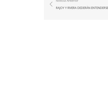
Navegación
Noticia Anterior
de
RAJOY Y RIVERA DEDERÁN ENTENDERS
entradas