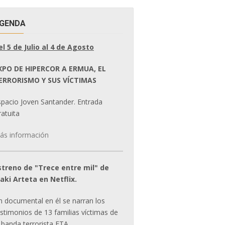
GENDA
el 5 de Julio al 4 de Agosto
XPO DE HIPERCOR A ERMUA, EL
ERRORISMO Y SUS VÍCTIMAS
spacio Joven Santander. Entrada
atuita
ás información
streno de "Trece entre mil" de
ñaki Arteta en Netflix.
n documental en él se narran los
estimonios de 13 familias víctimas de
 banda terrorista ETA.