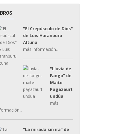
IBROS
"El Crepúsculo de Dios"
de Luis Haranburu
Altuna
más información...
"Lluvia de
Fango” de
Maite
Pagazaurt
undúa
más
formación...
“La mirada sin ira” de