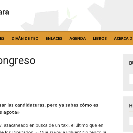
ara
ES
DIVÁN DE TEO
ENLACES
AGENDA
LIBROS
ACERCA D
Congreso
B
B
po
asar las candidaturas, pero ya sabes cómo es
H
os agota»
H
D
ey, azacaneado en busca de un taxi, el último que en
N
 de los Diputados. «¿Que si voy a volver? No tengo ni