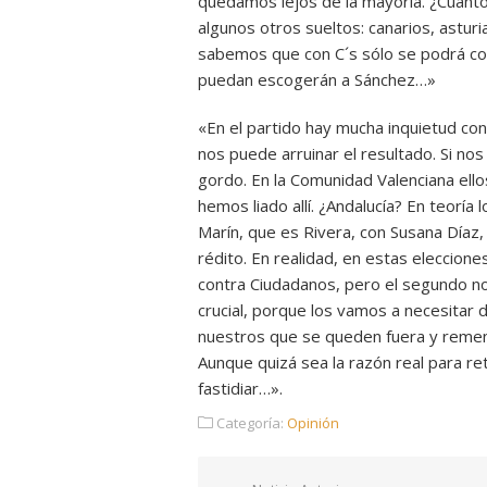
quedamos lejos de la mayoría. ¿Cuánto
algunos otros sueltos: canarios, astu
sabemos que con C´s sólo se podrá cont
puedan escogerán a Sánchez…»
«En el partido hay mucha inquietud co
nos puede arruinar el resultado. Si n
gordo. En la Comunidad Valenciana ello
hemos liado allí. ¿Andalucía? En teoría
Marín, que es Rivera, con Susana Díaz,
rédito. En realidad, en estas eleccion
contra Ciudadanos, pero el segundo n
crucial, porque los vamos a necesitar 
nuestros que se queden fuera y remen 
Aunque quizá sea la razón real para re
fastidiar…».
Categoría:
Opinión