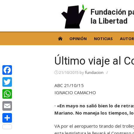
Skip
to
Fundación p
content
la Libertad
OPINIÓN
NOTICIAS
AUTOR
Último viaje al 
21/10/2015
by
fundacion
/
Facebook
ABC 21/10/15
Twitter
IGNACIO CAMACHO
WhatsApp
· «En mayo no salió bien lo de retr
Mariano. No maneja los tiempos, l
Email
VA por el aeropuerto tirando del troll
Compartir
esta legislatura le llevará al Congreso