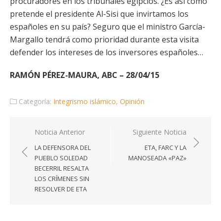
procuradores en los tribunales egipcios. ¿Es así como
pretende el presidente Al-Sisi que invirtamos los
españoles en su país? Seguro que el ministro García-
Margallo tendrá como prioridad durante esta visita
defender los intereses de los inversores españoles…
RAMÓN PÉREZ-MAURA, ABC – 28/04/15
Categoría:
Integrismo islámico
,
Opinión
Navegación
Noticia Anterior
Siguiente Noticia
de
LA DEFENSORA DEL
ETA, FARC Y LA
entradas
PUEBLO SOLEDAD
MANOSEADA «PAZ»
BECERRIL RESALTA
LOS CRÍMENES SIN
RESOLVER DE ETA