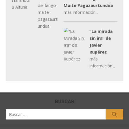
Maite Pagazaurtundúa
más información...
“La mirada
sin ira” de
Javier
Rupérez
más
información...
BUSCAR
Buscar
Busca
por: