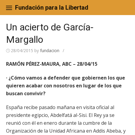
Skip
to
Fundación para la Libertad
content
Un acierto de García-
Margallo
28/04/2015
by
fundacion
/
RAMÓN PÉREZ-MAURA, ABC – 28/04/15
· ¿Cómo vamos a defender que
gobiernen los que
quieren acabar con nosotros en lugar de
los que
buscan convivir?
España recibe pasado mañana en visita oficial al
presidente egipcio, Abdelfatá al-Sisi. El Rey ya se
reunió con él en enero durante la cumbre de la
Organización de la Unidad Africana en Addis Abeba, y