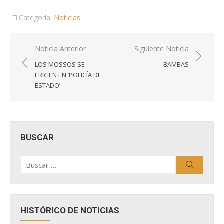
Categoría:
Noticias
Navegación
Noticia Anterior
Siguiente Noticia
de
LOS MOSSOS SE
BAMBAS
entradas
ERIGEN EN ‘POLICÍA DE
ESTADO’
BUSCAR
Buscar
Buscar
por:
HISTÓRICO DE NOTICIAS