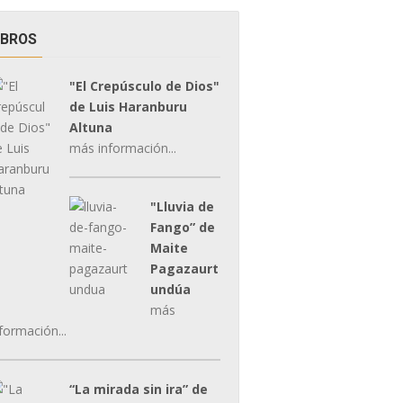
IBROS
"El Crepúsculo de Dios"
de Luis Haranburu
Altuna
más información...
"Lluvia de
Fango” de
Maite
Pagazaurt
undúa
más
formación...
“La mirada sin ira” de