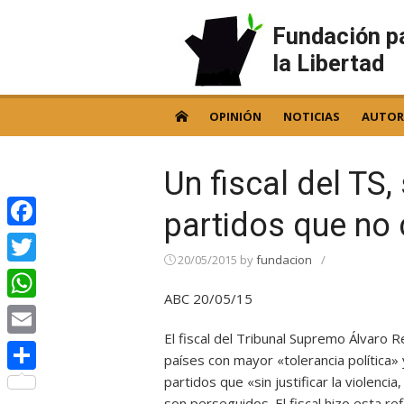
Skip
to
Fundación p
content
la Libertad
OPINIÓN
NOTICIAS
AUTOR
Un fiscal del TS
partidos que no 
Facebook
20/05/2015
by
fundacion
/
Twitter
ABC 20/05/15
WhatsApp
El fiscal del Tribunal Supremo Álvaro
Email
países con mayor «tolerancia política
partidos que «sin justificar la violenc
Compartir
son perseguidos. El fiscal hizo esta ref