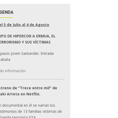
GENDA
el 5 de Julio al 4 de Agosto
XPO DE HIPERCOR A ERMUA, EL
ERRORISMO Y SUS VÍCTIMAS
spacio Joven Santander. Entrada
atuita
ás información
streno de "Trece entre mil" de
ñaki Arteta en Netflix.
n documental en él se narran los
estimonios de 13 familias víctimas de
 banda terrorista ETA.