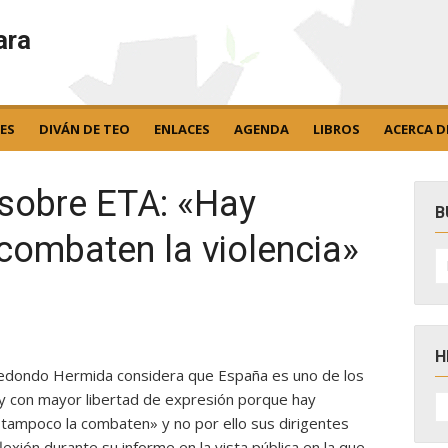
ara
ES
DIVÁN DE TEO
ENLACES
AGENDA
LIBROS
ACERCA D
, sobre ETA: «Hay
B
combaten la violencia»
B
po
H
 Redondo Hermida considera que España es uno de los
H
» y con mayor libertad de expresión porque hay
D
ia, tampoco la combaten» y no por ello sus dirigentes
N
lexión durante su informe en la vista pública en la que