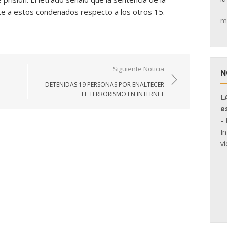
nte a estos condenados respecto a los otros 15.
m
Siguiente Noticia
N
DETENIDAS 19 PERSONAS POR ENALTECER
EL TERRORISMO EN INTERNET
L
e
-
I
ví