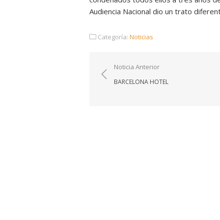
Audiencia Nacional dio un trato difere
Categoría:
Noticias
Navegación
Noticia Anterior
de
BARCELONA HOTEL
entradas