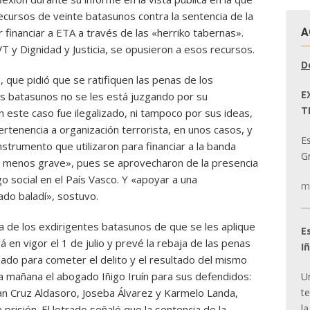
ecursos de veinte batasunos contra la sentencia de la
A
 financiar a ETA a través de las «herriko tabernas».
 y Dignidad y Justicia, se opusieron a esos recursos.
D
, que pidió que se ratifiquen las penas de los
E
es batasunos no se les está juzgando por su
T
n este caso fue ilegalizado, ni tampoco por sus ideas,
rtenencia a organización terrorista, en unos casos, y
E
nstrumento que utilizaron para financiar a la banda
Gr
 es menos grave», pues se aprovecharon de la presencia
go social en el País Vasco. Y «apoyar a una
m
ado baladí», sostuvo.
nsa de los exdirigentes batasunos de que se les aplique
E
 en vigor el 1 de julio y prevé la rebaja de las penas
I
zado para cometer el delito y el resultado del mismo
a mañana el abogado Iñigo Iruín para sus defendidos:
U
t
an Cruz Aldasoro, Joseba Álvarez y Karmelo Landa,
la
risión. El letrado señaló que la sentencia de la