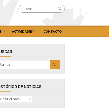
Buscar
Buscar
por:
E
ACTIVIDADES
CONTACTO
USCAR
uscar
Buscar
r:
ISTÓRICO DE NOTICIAS
ISTÓRICO
E
OTICIAS