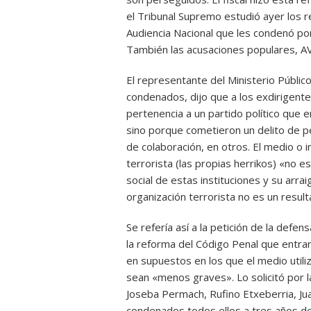
el Tribunal Supremo estudió ayer los r
Audiencia Nacional que les condenó por
También las acusaciones populares, AVT
El representante del Ministerio Público
condenados, dijo que a los exdirigent
pertenencia a un partido político que e
sino porque cometieron un delito de pe
de colaboración, en otros. El medio o i
terrorista (las propias herrikos) «no
social de estas instituciones y su arrai
organización terrorista no es un result
Se refería así a la petición de la defe
la reforma del Código Penal que entrará
en supuestos en los que el medio utili
sean «menos graves». Lo solicitó por l
Joseba Permach, Rufino Etxeberria, Ju
condenados todos ellos a tres años de p