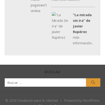
“La mirada
sin ira” de
Javier
Rupérez
más
información...
BUSCAR
Buscar
Busca
por:
© 2026 Fundación para la Libertad
/
Powered by WordPress