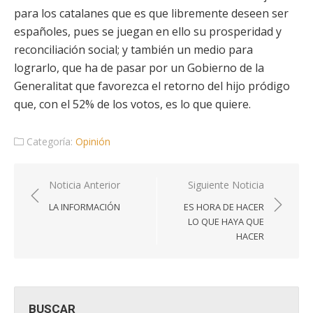
para los catalanes que es que libremente deseen ser
españoles, pues se juegan en ello su prosperidad y
reconciliación social; y también un medio para
lograrlo, que ha de pasar por un Gobierno de la
Generalitat que favorezca el retorno del hijo pródigo
que, con el 52% de los votos, es lo que quiere.
Categoría:
Opinión
Navegación
Noticia Anterior
Siguiente Noticia
de
LA INFORMACIÓN
ES HORA DE HACER
entradas
LO QUE HAYA QUE
HACER
BUSCAR