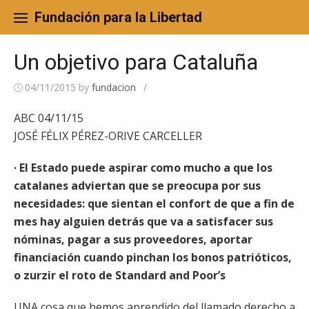
Skip
to
Fundación para la Libertad
content
Un objetivo para Cataluña
04/11/2015
by
fundacion
/
ABC 04/11/15
JOSÉ FÉLIX PÉREZ-ORIVE CARCELLER
· El Estado puede aspirar como mucho a que los
catalanes adviertan que se preocupa por sus
necesidades: que sientan el confort de que a fin de
mes hay alguien detrás que va a satisfacer sus
nóminas, pagar a sus proveedores, aportar
financiación cuando pinchan los bonos patrióticos,
o zurzir el roto de Standard and Poor’s
UNA cosa que hemos aprendido del llamado derecho a