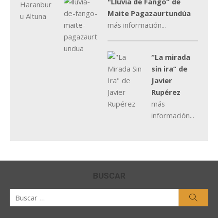
"Lluvia de Fango” de
Maite Pagazaurtundúa
más información...
“La mirada
sin ira” de
Javier
Rupérez
más
información...
BUSCAR
Buscar
Busca
por: