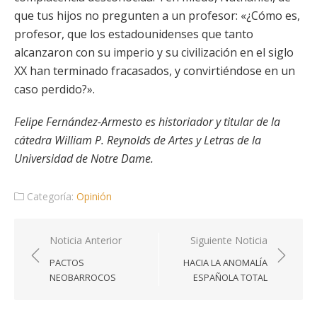
que tus hijos no pregunten a un profesor: «¿Cómo es,
profesor, que los estadounidenses que tanto
alcanzaron con su imperio y su civilización en el siglo
XX han terminado fracasados, y convirtiéndose en un
caso perdido?».
Felipe Fernández-Armesto es historiador y titular de la
cátedra William P. Reynolds de Artes y Letras de la
Universidad de Notre Dame.
Categoría:
Opinión
Navegación
Noticia Anterior
Siguiente Noticia
de
PACTOS
HACIA LA ANOMALÍA
entradas
NEOBARROCOS
ESPAÑOLA TOTAL