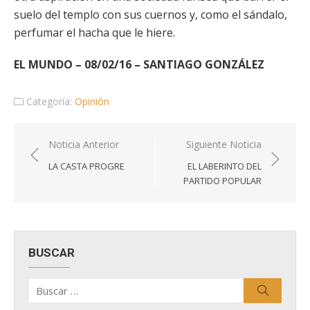
suelo del templo con sus cuernos y, como el sándalo,
perfumar el hacha que le hiere.
EL MUNDO – 08/02/16 – SANTIAGO GONZÁLEZ
Categoría:
Opinión
Navegación
Noticia Anterior
Siguiente Noticia
de
LA CASTA PROGRE
EL LABERINTO DEL
entradas
PARTIDO POPULAR
BUSCAR
Buscar
Buscar
por: