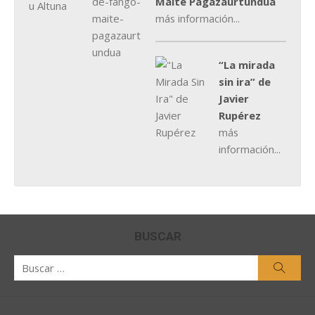
Maite Pagazaurtundúa
más información...
“La mirada
sin ira” de
Javier
Rupérez
más
información...
BUSCAR
Buscar
Busca
por: