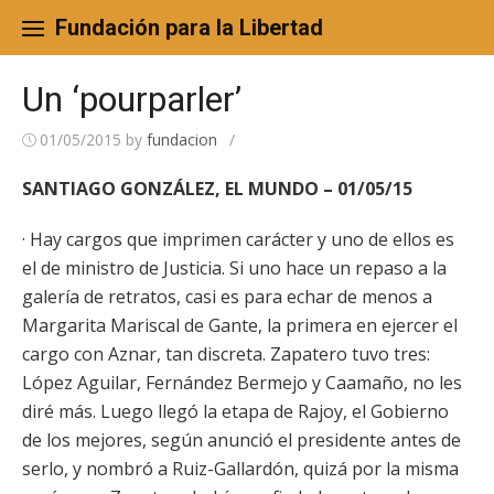
Skip
to
Fundación para la Libertad
content
Un ‘pourparler’
01/05/2015
by
fundacion
/
SANTIAGO GONZÁLEZ, EL MUNDO – 01/05/15
· Hay cargos que imprimen carácter y uno de ellos es
el de ministro de Justicia. Si uno hace un repaso a la
galería de retratos, casi es para echar de menos a
Margarita Mariscal de Gante, la primera en ejercer el
cargo con Aznar, tan discreta. Zapatero tuvo tres:
López Aguilar, Fernández Bermejo y Caamaño, no les
diré más. Luego llegó la etapa de Rajoy, el Gobierno
de los mejores, según anunció el presidente antes de
serlo, y nombró a Ruiz-Gallardón, quizá por la misma