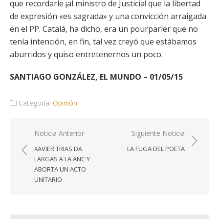
que recordarle ¡al ministro de Justicia! que la libertad
de expresión «es sagrada» y una convicción arraigada
en el PP. Catalá, ha dicho, era un pourparler que no
tenía intención, en fin, tal vez creyó que estábamos
aburridos y quiso entretenernos un poco.
SANTIAGO GONZÁLEZ, EL MUNDO – 01/05/15
Categoría:
Opinión
Navegación
Noticia Anterior
Siguiente Noticia
de
XAVIER TRIAS DA
LA FUGA DEL POETA
entradas
LARGAS A LA ANC Y
ABORTA UN ACTO
UNITARIO