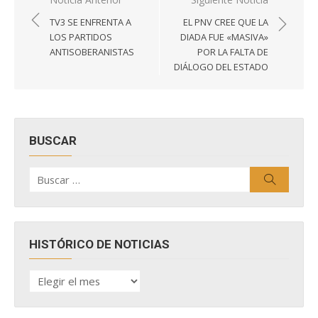
Navegación
de
TV3 SE ENFRENTA A
EL PNV CREE QUE LA
entradas
LOS PARTIDOS
DIADA FUE «MASIVA»
ANTISOBERANISTAS
POR LA FALTA DE
DIÁLOGO DEL ESTADO
BUSCAR
Buscar
Buscar
por:
HISTÓRICO DE NOTICIAS
HISTÓRICO
DE
NOTICIAS