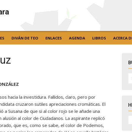
ara
ES
DIVÁN DE TEO
ENLACES
AGENDA
LIBROS
ACERCA D
luz
B
B
po
GONZÁLEZ
s hacia la investidura. Fallidos, claro, pero por
andidata cruzaron sutiles apreciaciones cromáticas. El
H
ó a Susana de que si al color rojo se le añade una
H
en alusión al color de Ciudadanos. La aspirante replicó
D
 morado, que es, como se sabe, el color de Podemos,
N