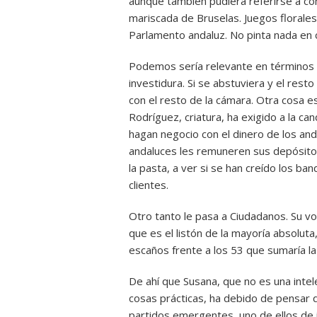
aunque también pudiera referirse a có
mariscada de Bruselas. Juegos florales
Parlamento andaluz. No pinta nada en 
Podemos sería relevante en términos nu
investidura. Si se abstuviera y el rest
con el resto de la cámara. Otra cosa es
Rodríguez, criatura, ha exigido a la c
hagan negocio con el dinero de los anda
andaluces les remuneren sus depósitos
la pasta, a ver si se han creído los b
clientes.
Otro tanto le pasa a Ciudadanos. Su vo
que es el listón de la mayoría absoluta
escaños frente a los 53 que sumaría la
De ahí que Susana, que no es una intel
cosas prácticas, ha debido de pensar 
partidos emergentes, uno de ellos de 