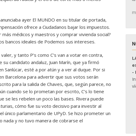
m
nunciaba ayer El MUNDO en su titular de portada,
ompensación ofrece a Ciudadanos bajar los impuestos.
r más médicos y maestros y comprar vivienda social?
los bancos ideales de Podemos sus intereses.
N
aler, y tanto P’s como C’s van a votar en contra,
L
 su candidato andaluz, Juan Marín, que ya firmó
e
en Sanlúcar, esté a por atún y a ver al duque. Por si
-
en Barcelona para advertir que sus votos serán
I
crito para la salida de Chaves, que, según parece, no
ví
 aún cuando se lo prometan por escrito, C’s lo tiene
 que se les rebelen un poco las bases. Rivera puede
rias, cómo fue su voto decisivo para investir al
 el único parlamentario de UPyD. Se hizo prometer un
bo nada y no tuvo manera de cobrarse el