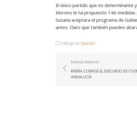
El único partido que es determinante y
Moreno le ha propuesto 146 medidas p
Susana aceptara el programa de Gobi
antes. Claro que también pueden abarata
Categoría:
Opinión
Navegación
Noticia Anterior
de
RIVERA CORRIGE EL DISCURSO DE C’S E
entradas
ANDALUCÍA