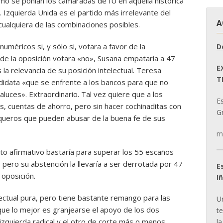
mo se ponían los camaradas de IU en aquella histórica
. Izquierda Unida es el partido más irrelevante del
A
cualquiera de las combinaciones posibles.
méricos si, y sólo si, votara a favor de la
D
o de la oposición votara «no», Susana empataría a 47
E
 la relevancia de su posición intelectual. Teresa
T
andidata «que se enfrente a los bancos para que no
luces». Extraordinario. Tal vez quiere que a los
E
, cuentas de ahorro, pero sin hacer cochinaditas con
Gr
anqueros que pueden abusar de la buena fe de sus
m
to afirmativo bastaría para superar los 55 escaños
, pero su abstención la llevaría a ser derrotada por 47
E
 oposición.
I
ectual pura, pero tiene bastante remango para las
U
que lo mejor es granjearse el apoyo de los dos
t
izquierda radical y el otro de corte más o menos
la