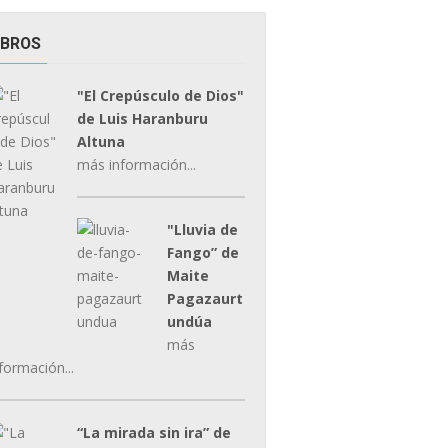
IBROS
"El Crepúsculo de Dios"
de Luis Haranburu
Altuna
más información...
"Lluvia de
Fango” de
Maite
Pagazaurt
undúa
más
formación...
“La mirada sin ira” de