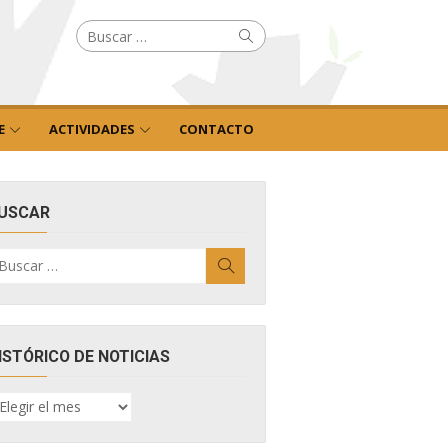
Buscar
Buscar
por:
E
ACTIVIDADES
CONTACTO
USCAR
uscar
Buscar
r:
ISTÓRICO DE NOTICIAS
ISTÓRICO
E
OTICIAS