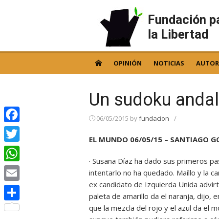
Skip
to
Fundación p
content
la Libertad
OPINIÓN
NOTICIAS
AUTOR
Un sudoku anda
06/05/2015
by
fundacion
/
Facebook
EL MUNDO 06/05/15 – SANTIAGO 
Twitter
· Susana Díaz ha dado sus primeros paso
WhatsApp
intentarlo no ha quedado. Maíllo y la c
ex candidato de Izquierda Unida advirti
Email
paleta de amarillo da el naranja, dijo, 
que la mezcla del rojo y el azul da el
Compartir