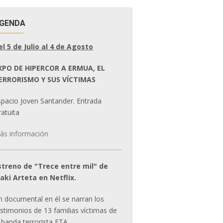
GENDA
el 5 de Julio al 4 de Agosto
XPO DE HIPERCOR A ERMUA, EL
ERRORISMO Y SUS VÍCTIMAS
spacio Joven Santander. Entrada
atuita
ás información
streno de "Trece entre mil" de
ñaki Arteta en Netflix.
n documental en él se narran los
estimonios de 13 familias víctimas de
 banda terrorista ETA.