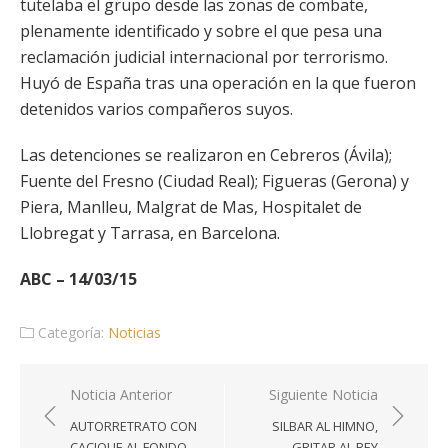
tutelaba el grupo desde las zonas de combate,
plenamente identificado y sobre el que pesa una
reclamación judicial internacional por terrorismo.
Huyó de España tras una operación en la que fueron
detenidos varios compañeros suyos.
Las detenciones se realizaron en Cebreros (Ávila);
Fuente del Fresno (Ciudad Real); Figueras (Gerona) y
Piera, Manlleu, Malgrat de Mas, Hospitalet de
Llobregat y Tarrasa, en Barcelona.
ABC – 14/03/15
Categoría:
Noticias
Navegación
Noticia Anterior
Siguiente Noticia
de
AUTORRETRATO CON
SILBAR AL HIMNO,
entradas
CACIQUE AL FONDO
GRITAR AL REY