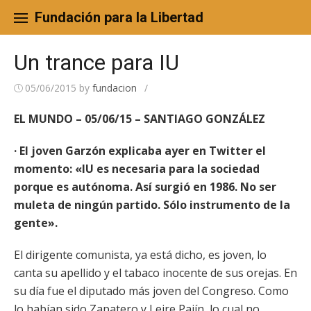
Skip
to
Fundación para la Libertad
content
Un trance para IU
05/06/2015
by
fundacion
/
EL MUNDO – 05/06/15 – SANTIAGO GONZÁLEZ
· El joven Garzón explicaba ayer en Twitter el
momento: «IU es necesaria para la sociedad
porque es autónoma. Así surgió en 1986. No ser
muleta de ningún partido. Sólo instrumento de la
gente».
El dirigente comunista, ya está dicho, es joven, lo
canta su apellido y el tabaco inocente de sus orejas. En
su día fue el diputado más joven del Congreso. Como
lo habían sido Zapatero y Leire Pajín, lo cual no