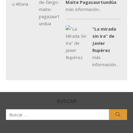
Maite Pagazaurtundúa
más información...
“La mirada
sin ira” de
Javier
Rupérez
más
información...
BUSCAR
Buscar
Busca
por: