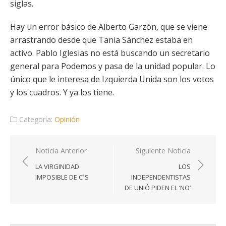
siglas.
Hay un error básico de Alberto Garzón, que se viene
arrastrando desde que Tania Sánchez estaba en
activo. Pablo Iglesias no está buscando un secretario
general para Podemos y pasa de la unidad popular. Lo
único que le interesa de Izquierda Unida son los votos
y los cuadros. Y ya los tiene.
Categoría:
Opinión
Navegación
Noticia Anterior
Siguiente Noticia
de
LA VIRGINIDAD
LOS
entradas
IMPOSIBLE DE C´S
INDEPENDENTISTAS
DE UNIÓ PIDEN EL ‘NO’