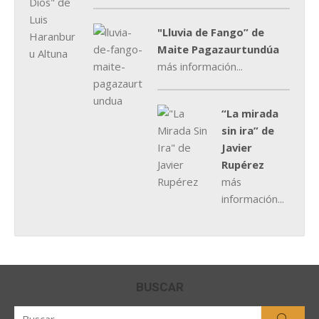
"Lluvia de Fango” de
Maite Pagazaurtundúa
más información...
“La mirada
sin ira” de
Javier
Rupérez
más
información...
BUSCAR
Buscar
Busca