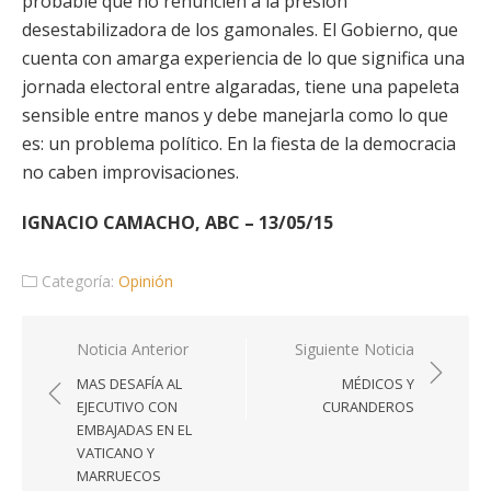
probable que no renuncien a la presión
desestabilizadora de los gamonales. El Gobierno, que
cuenta con amarga experiencia de lo que significa una
jornada electoral entre algaradas, tiene una papeleta
sensible entre manos y debe manejarla como lo que
es: un problema político. En la fiesta de la democracia
no caben improvisaciones.
IGNACIO CAMACHO, ABC – 13/05/15
Categoría:
Opinión
Navegación
Noticia Anterior
Siguiente Noticia
de
MAS DESAFÍA AL
MÉDICOS Y
entradas
EJECUTIVO CON
CURANDEROS
EMBAJADAS EN EL
VATICANO Y
MARRUECOS