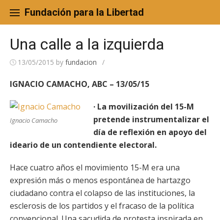
Skip
to
Fundación para la Libertad
content
Una calle a la izquierda
13/05/2015
by
fundacion
/
IGNACIO CAMACHO, ABC – 13/05/15
· La movilización del 15-M
pretende instrumentalizar el
Ignacio Camacho
día de reflexión en apoyo del
ideario de un contendiente electoral.
Hace cuatro años el movimiento 15-M era una
expresión más o menos espontánea de hartazgo
ciudadano contra el colapso de las instituciones, la
esclerosis de los partidos y el fracaso de la política
convencional. Una sacudida de protesta inspirada en